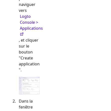
naviguer
vers
Logto
Console >
Applications
, et cliquer
sur le
bouton
"Create
application
".
Dans la
fenêtre