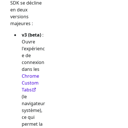
SDK se décline
en deux
versions
majeures :
v3 (beta)
:
Ouvre
l'expérienc
e de
connexion
dans les
Chrome
Custom
Tabs
(le
navigateur
système),
ce qui
permet la