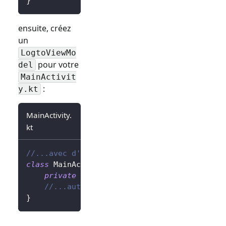
}
ensuite, créez
un
LogtoViewMo
pour votre
del
MainActivit
:
y.kt
MainActivity.
kt
//...avec d'autres imports
class
 MainActivity 
:
AppCompatActivity
(
)
{
private
val
 logtoViewModel
:
 LogtoViewMod
//...autres codes
}