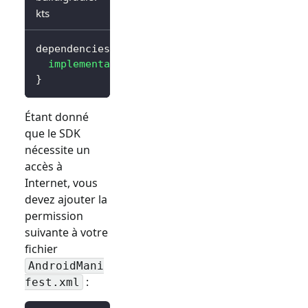
kts
dependencies 
{
implementation
(
"io.logto.sdk:android:3.0.0
}
Étant donné
que le SDK
nécessite un
accès à
Internet, vous
devez ajouter la
permission
suivante à votre
fichier
AndroidMani
:
fest.xml