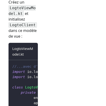
Créez un
LogtoViewMo
et
del.kt
initialisez
LogtoClient
dans ce modèle
de vue :
LogtoViewM
odel.kt
//...avec d'autres imports
import
 io
.
logto
.
sdk
.
android
.
LogtoClient
import
 io
.
logto
.
sdk
.
android
.
type
.
LogtoConfig
class
LogtoViewModel
(
application
:
 Applicatio
private
val
 logtoConfig 
=
LogtoConfig
(
          endpoint 
=
"<votre-point-de-termin
          appId 
=
"<votre-id-app>"
,