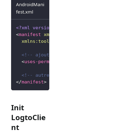
AndroidMani
fest.xml
<?xml version="1.0" encoding="utf-8"?>
<
manifest
xmlns:
android
=
"
http://schemas.andr
xmlns:
tools
=
"
http://schemas.android.com/to
<!-- ajouter la permission internet -->
<
uses-permission
android:
name
=
"
android.per
<!-- autres configurations... -->
</
manifest
>
Init
LogtoClie
nt