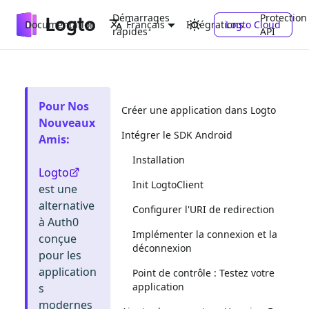
Démarrages
Protection
Documentation
Intégrations
Logto Cloud
Français
rapides
API
Pour Nos
Créer une application dans Logto
Nouveaux
Intégrer le SDK Android
Amis
:
Installation
Logto
Init LogtoClient
est une
alternative
Configurer l'URI de redirection
à Auth0
Implémenter la connexion et la
conçue
déconnexion
pour les
application
Point de contrôle : Testez votre
application
s
modernes