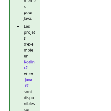
même
s
pour
Java.
Les
projet
s
d'exe
mple
en
Kotlin
et en
Java
sont
dispo
nibles
sur