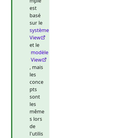
mple
est
basé
sur le
système
View
et le
modèle
View
, mais
les
conce
pts
sont
les
même
s lors
de
l'utilis