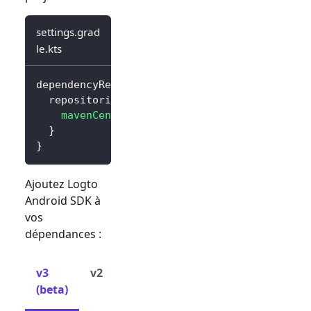
settings.grad
le.kts
dependencyResolutionManagement 
{
  repositories 
{
mavenCentral
(
)
}
}
Ajoutez Logto
Android SDK à
vos
dépendances :
v3
v2
(beta)