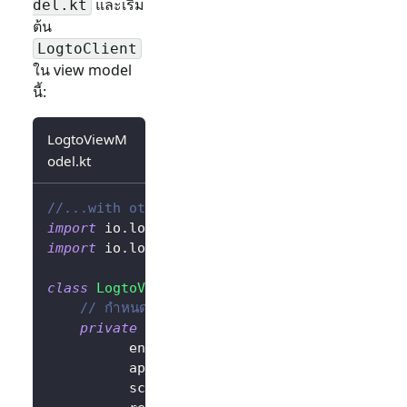
และเริ่ม
del.kt
ต้น
LogtoClient
ใน view model
นี้:
LogtoViewM
odel.kt
//...with other imports
import
 io
.
logto
.
sdk
.
android
.
LogtoClient
import
 io
.
logto
.
sdk
.
android
.
type
.
LogtoConfig
class
LogtoViewModel
(
application
:
 Applicatio
// กำหนดค่า LogtoConfig
private
val
 logtoConfig 
=
LogtoConfig
(
          endpoint 
=
"<your-logto-endpoint>"
          appId 
=
"<your-app-id>"
,
          scopes 
=
null
,