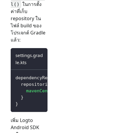
ในการตั้ง
l()
ค่าที่เก็บ
repository ใน
ไฟล์ build ของ
โปรเจกต์ Gradle
แล้ว:
settings.grad
le.kts
dependencyResolutionManagement 
{
  repositories 
{
mavenCentral
(
)
}
}
เพิ่ม Logto
Android SDK