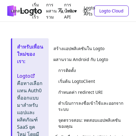
เริ่ม
การ
การ
Logto
เอกสาร
ต้น
ผสาน
ปกป้อง
Logto Cloud
ไทย
APIs
เร็ว
รวม
API
สำหรับเพื่อน
สร้างแอปพลิเคชันใน Logto
ใหม่ของ
ผสานรวม Android กับ Logto
เรา
:
การติดตั้ง
Logto
เริ่มต้น LogtoClient
คือทางเลือก
แทน Auth0
กำหนดค่า redirect URI
ที่ออกแบบ
ดำเนินการลงชื่อเข้าใช้และออกจาก
มาสำหรับ
ระบบ
แอปและ
ผลิตภัณฑ์
จุดตรวจสอบ: ทดสอบแอปพลิเคชัน
ของคุณ
SaaS ยุค
ใหม่ โดยมี