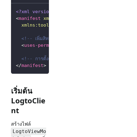
<?xml version="1.0" encoding="utf-8"?>
<
manifest
xmlns:
android
=
"
http://schemas.andr
xmlns:
tools
=
"
http://schemas.android.com/to
<!-- เพิ่มสิทธิ์การใช้งานอินเทอร์เน็ต -->
<
uses-permission
android:
name
=
"
android.per
<!-- การตั้งค่าอื่น ๆ... -->
</
manifest
>
เริ่มต้น
LogtoClie
nt
สร้างไฟล์
LogtoViewMo