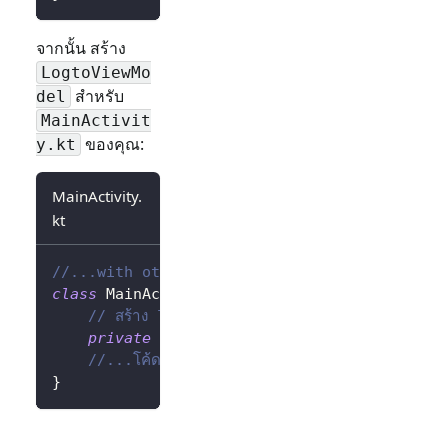
จากนั้น สร้าง
LogtoViewMo
สำหรับ
del
MainActivit
ของคุณ:
y.kt
MainActivity.
kt
//...with other imports
class
 MainActivity 
:
AppCompatActivity
(
)
{
// สร้าง logtoViewModel โดยใช้ Factory
private
val
 logtoViewModel
:
 LogtoViewMod
//...โค้ดอื่น ๆ
}