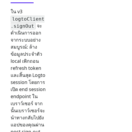
ใน v3
logtoClient
จะ
.signOut
ดำเนินการออก
จากระบบอย่าง
สมบูรณ์: ล้าง
ข้อมูลประจำตัว
local เพิกถอน
refresh token
และสิ้นสุด Logto
session โดยการ
เปิด end session
endpoint ใน
เบราว์เซอร์ จาก
นั้นเบราว์เซอร์จะ
นำทางกลับไปยัง
แอปของคุณผ่าน
post sign-out