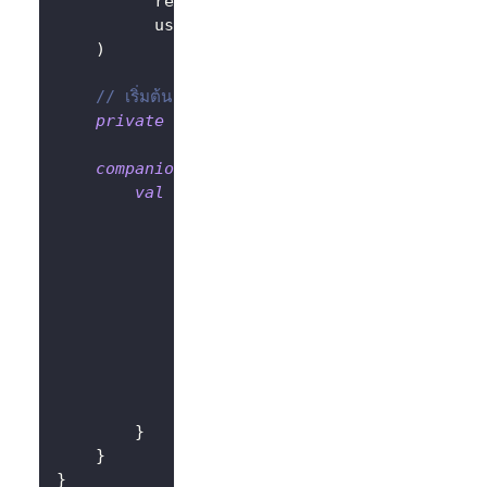
          resources 
=
null
,
          usingPersistStorage 
=
true
,
)
// เริ่มต้น LogtoClient ด้วย config และ app
private
val
 logtoClient 
=
LogtoClient
(
lo
companion
object
{
val
 Factory
:
 ViewModelProvider
.
Facto
@Suppress
(
"UNCHECKED_CAST"
)
override
fun
<
T 
:
 ViewModel
>
cre
                modelClass
:
 Class
<
T
>
,
                extras
:
 CreationExtras
)
:
 T 
{
// ดึง Application object จา
val
 application 
=
checkNotNu
return
LogtoViewModel
(
applic
}
}
}
}