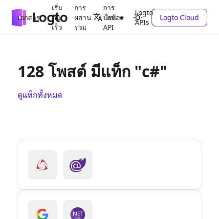
เริ่ม
การ
การ
Logto
เอกสาร
ต้น
ผสาน
ปกป้อง
Logto Cloud
ไทย
APIs
เร็ว
รวม
API
128 โพสต์ มีแท็ก "c#"
ดูแท็กทั้งหมด