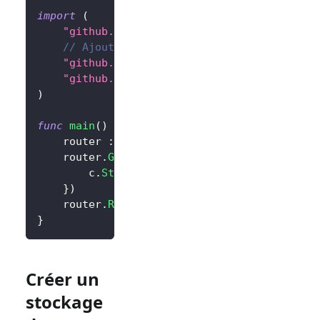
import
(
"github.com/gin-gonic/gin"
// Ajoutez la dépendance
"github.com/logto-io/go/v2/core"
"github.com/logto-io/go/v2/client"
)
func
main
(
)
{
	router 
:=
 gin
.
Default
(
)
	router
.
GET
(
"/"
,
func
(
c 
*
gin
.
Context
)
{
		c
.
String
(
200
,
"Hello Logto!"
)
}
)
	router
.
Run
(
":3000"
)
}
Créer un
stockage