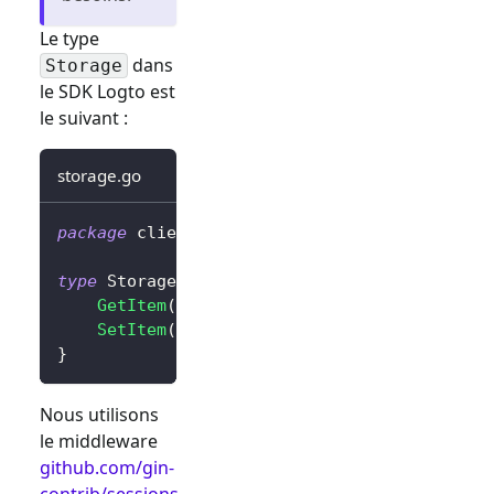
Le type
dans
Storage
le SDK Logto est
le suivant :
storage.go
package
 client
type
 Storage 
interface
{
GetItem
(
key 
string
)
string
SetItem
(
key
,
 value 
string
)
}
Nous utilisons
le middleware
github.com/gin-
contrib/sessions