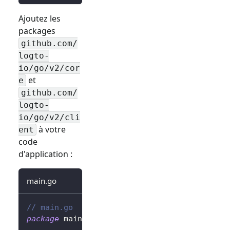
Ajoutez les
packages
github.com/
logto-
io/go/v2/cor
et
e
github.com/
logto-
io/go/v2/cli
à votre
ent
code
d'application :
main.go
// main.go
package
 main