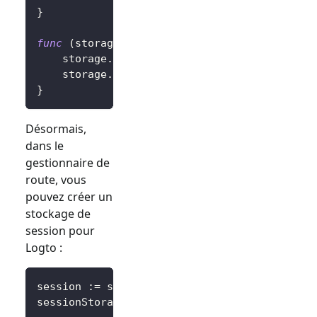
}
func
(
storage 
*
SessionStorage
)
SetItem
(
key
,
 
	storage
.
session
.
Set
(
key
,
 value
)
	storage
.
session
.
Save
(
)
}
Désormais,
dans le
gestionnaire de
route, vous
pouvez créer un
stockage de
session pour
Logto :
session 
:=
 sessions
.
Default
(
ctx
)
sessionStorage 
:=
&
SessionStorage
{
session
:
 s