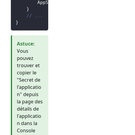
		AppSecret
:
"<your-application-secret
}
// ...
}
Astuce
:
Vous
pouvez
trouver et
copier le
"Secret de
l'applicatio
n" depuis
la page des
détails de
l'applicatio
n dans la
Console