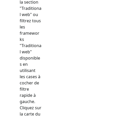
la section
"
Traditiona
l web
" ou
filtrez tous
les
framewor
ks
"
Traditiona
l web
"
disponible
s en
utilisant
les cases à
cocher de
filtre
rapide à
gauche.
Cliquez sur
la carte du