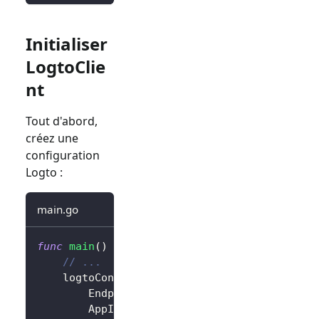
Initialiser
LogtoClie
nt
Tout d'abord,
créez une
configuration
Logto :
main.go
func
main
(
)
{
// ...
	logtoConfig 
:=
&
client
.
LogtoConfig
{
		Endpoint
:
"<your-logto-endpoint>"
,
		AppId
:
"<your-application-id>"
,