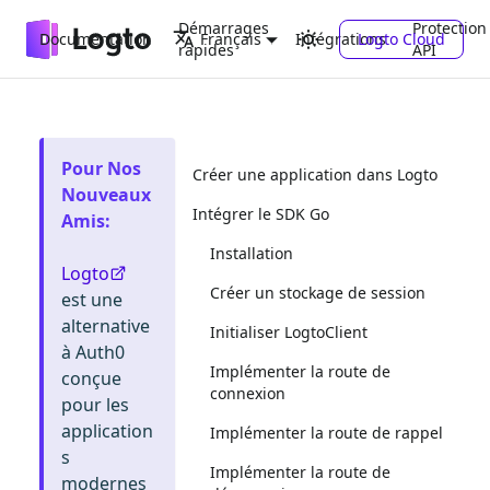
Démarrages
Protection
Documentation
Intégrations
Logto Cloud
Français
rapides
API
Pour Nos
Créer une application dans Logto
Nouveaux
Intégrer le SDK Go
Amis
:
Installation
Logto
Créer un stockage de session
est une
alternative
Initialiser LogtoClient
à Auth0
Implémenter la route de
conçue
connexion
pour les
application
Implémenter la route de rappel
s
Implémenter la route de
modernes