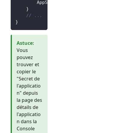
		AppSecret
:
"<your-application-secret
}
// ...
}
Astuce
:
Vous
pouvez
trouver et
copier le
"Secret de
l'applicatio
n" depuis
la page des
détails de
l'applicatio
n dans la
Console