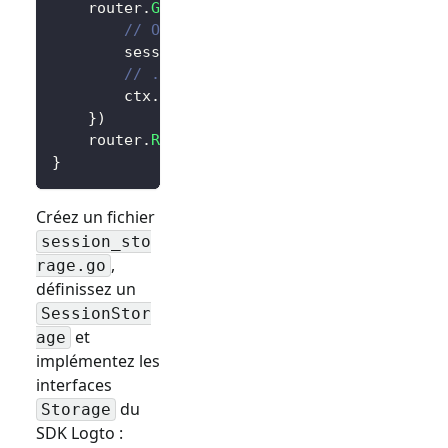
	router
.
GET
(
"/"
,
func
(
ctx 
*
gin
.
Context
)
{
// Obtenir la session utilisateur
		session 
:=
 sessions
.
Default
(
ctx
)
// ...
		ctx
.
String
(
200
,
"Hello Logto!"
)
}
)
	router
.
Run
(
":3000"
)
}
Créez un fichier
session_sto
,
rage.go
définissez un
SessionStor
et
age
implémentez les
interfaces
du
Storage
SDK Logto :