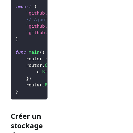
import
(
"github.com/gin-gonic/gin"
// Ajoutez la dépendance
"github.com/logto-io/go/v2/core"
"github.com/logto-io/go/v2/client"
)
func
main
(
)
{
	router 
:=
 gin
.
Default
(
)
	router
.
GET
(
"/"
,
func
(
c 
*
gin
.
Context
)
{
		c
.
String
(
200
,
"Hello Logto!"
)
}
)
	router
.
Run
(
":3000"
)
}
Créer un
stockage