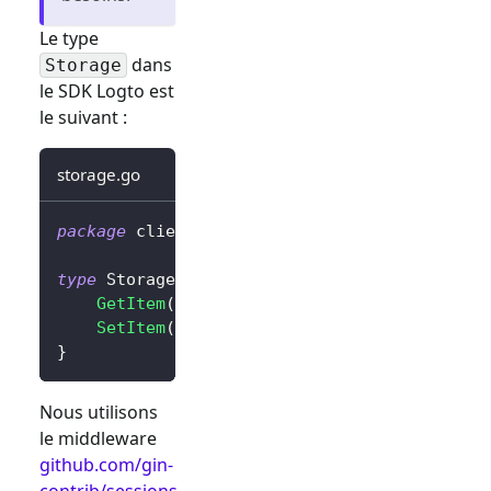
Le type
dans
Storage
le SDK Logto est
le suivant :
storage.go
package
 client
type
 Storage 
interface
{
GetItem
(
key 
string
)
string
SetItem
(
key
,
 value 
string
)
}
Nous utilisons
le middleware
github.com/gin-
contrib/sessions