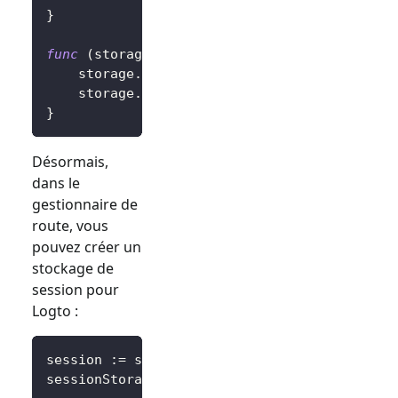
}
func
(
storage 
*
SessionStorage
)
SetItem
(
key
,
 
	storage
.
session
.
Set
(
key
,
 value
)
	storage
.
session
.
Save
(
)
}
Désormais,
dans le
gestionnaire de
route, vous
pouvez créer un
stockage de
session pour
Logto :
session 
:=
 sessions
.
Default
(
ctx
)
sessionStorage 
:=
&
SessionStorage
{
session
:
 s