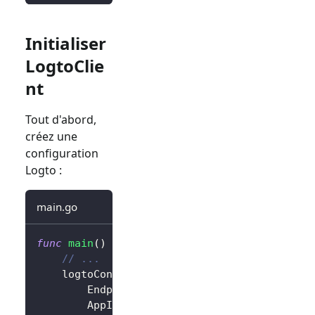
Initialiser
LogtoClie
nt
Tout d'abord,
créez une
configuration
Logto :
main.go
func
main
(
)
{
// ...
	logtoConfig 
:=
&
client
.
LogtoConfig
{
		Endpoint
:
"<your-logto-endpoint>"
,
		AppId
:
"<your-application-id>"
,