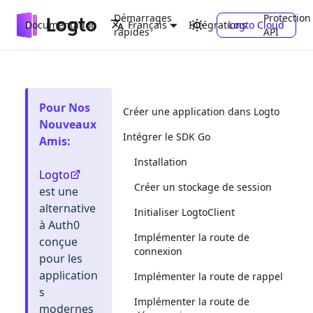
Démarrages
Protection
Documentation
Intégrations
Logto Cloud
Français
rapides
API
Pour Nos
Créer une application dans Logto
Nouveaux
Intégrer le SDK Go
Amis
:
Installation
Logto
Créer un stockage de session
est une
alternative
Initialiser LogtoClient
à Auth0
Implémenter la route de
conçue
connexion
pour les
application
Implémenter la route de rappel
s
Implémenter la route de
modernes