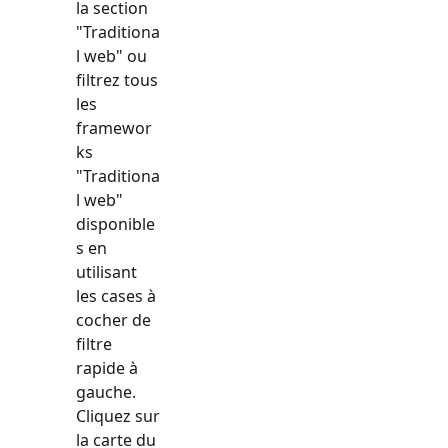
la section
"
Traditiona
l web
" ou
filtrez tous
les
framewor
ks
"
Traditiona
l web
"
disponible
s en
utilisant
les cases à
cocher de
filtre
rapide à
gauche.
Cliquez sur
la carte du