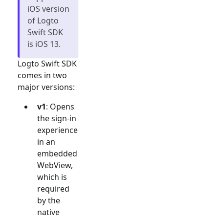
iOS version
of Logto
Swift SDK
is iOS 13.
Logto Swift SDK
comes in two
major versions:
v1
: Opens
the sign-in
experience
in an
embedded
WebView,
which is
required
by the
native