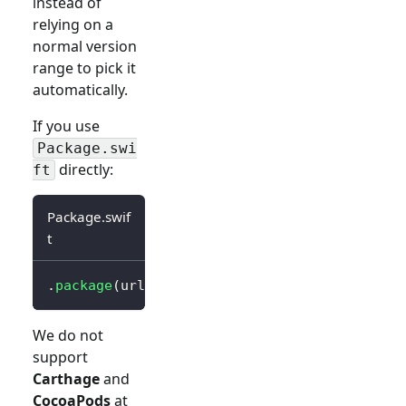
instead of
relying on a
normal version
range to pick it
automatically.
If you use
Package.swi
directly:
ft
Package.swif
t
.
package
(
url
:
"https://github.com/logto-io/s
We do not
support
Carthage
and
CocoaPods
at