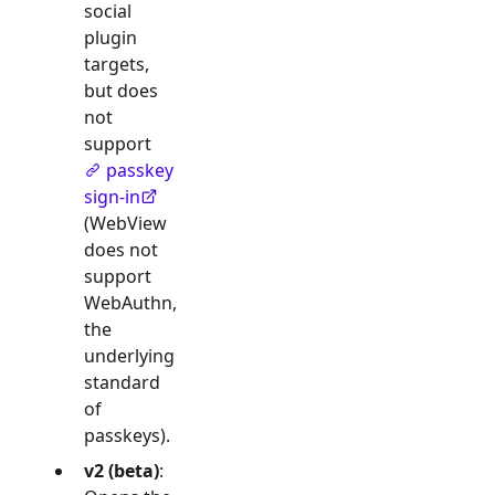
social
plugin
targets,
but does
not
support
passkey
sign-in
(WebView
does not
support
WebAuthn,
the
underlying
standard
of
passkeys).
v2 (beta)
: