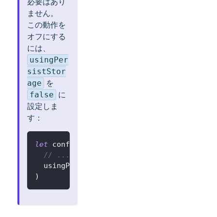
必要はあり
ません。
この動作を
オフにする
には、
usingPer
sistStor
を
age
に
false
設定しま
す：
let
 config 
=
try
?
LogtoConfig
(
// ...
  usingPersistStorage
:
false
)