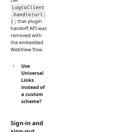
call
LogtoClient
.handle(url:
; that plugin
)
handoff API was
removed with
the embedded
WebView flow.
Use
Universal
Links
instead of
a custom
scheme?
Sign-in and
sign-out