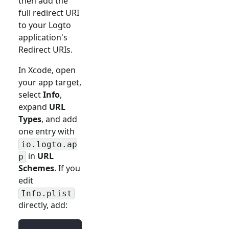
then add the
full redirect URI
to your Logto
application's
Redirect URIs.
In Xcode, open
your app target,
select
Info
,
expand
URL
Types
, and add
one entry with
io.logto.ap
in
URL
p
Schemes
. If you
edit
Info.plist
directly, add: