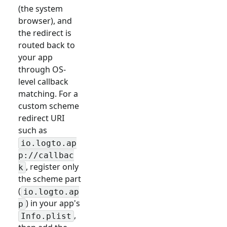
(the system
browser), and
the redirect is
routed back to
your app
through OS-
level callback
matching. For a
custom scheme
redirect URI
such as
io.logto.ap
p://callbac
, register only
k
the scheme part
(
io.logto.ap
) in your app's
p
,
Info.plist