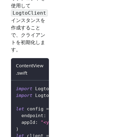
使用して
LogtoClient
インスタンスを
作成すること
で、クライアン
トを初期化しま
す。
ContentView
.swift
import
Logto
import
LogtoClient
let
 config 
=
try
?
LogtoConfig
(
  endpoint
:
"<your-logto-endpoint>"
,
// 例: 
  appId
:
"<your-app-id>"
)
let
 client 
=
LogtoClient
(
useConfig
:
 config
)