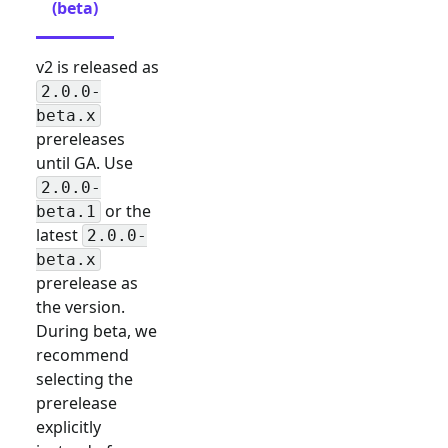
(beta)
v2 is released as
2.0.0-
beta.x
prereleases
until GA. Use
2.0.0-
or the
beta.1
latest
2.0.0-
beta.x
prerelease as
the version.
During beta, we
recommend
selecting the
prerelease
explicitly