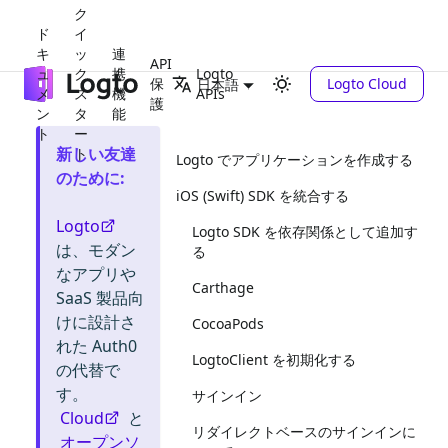
ク
ド
イ
キ
ッ
連
API
ュ
ク
携
Logto
保
Logto Cloud
日本語
メ
ス
機
APIs
護
ン
タ
能
ト
ー
新しい友達
ト
Logto でアプリケーションを作成する
のために
:
iOS (Swift) SDK を統合する
Logto
Logto SDK を依存関係として追加す
は、モダン
る
なアプリや
Carthage
SaaS 製品向
けに設計さ
CocoaPods
れた Auth0
LogtoClient を初期化する
の代替で
す。
サインイン
Cloud
と
リダイレクトベースのサインインに
オープンソ