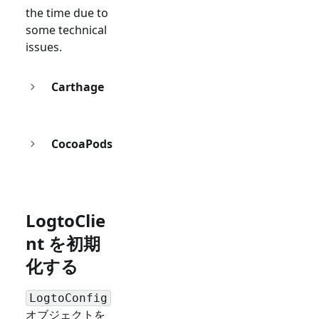
the time due to
some technical
issues.
Carthage
CocoaPods
LogtoClie
nt を初期
化する
LogtoConfig
オブジェクトを