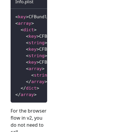
Info.plist
<
key
>
CFBundleURLTypes
</
key
>
<
array
>
<
dict
>
<
key
>
CFBundleTypeRole
</
key
>
<
string
>
Editor
</
string
>
<
key
>
CFBundleURLName
</
key
>
<
string
>
io.logto.app
</
string
>
<
key
>
CFBundleURLSchemes
</
key
>
<
array
>
<
string
>
io.logto.app
</
string
>
</
array
>
</
dict
>
</
array
>
For the browser
flow in v2, you
do not need to