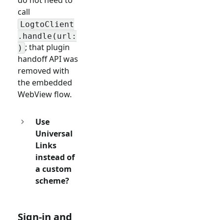
do not need to
call
LogtoClient
.handle(url:
; that plugin
)
handoff API was
removed with
the embedded
WebView flow.
Use
Universal
Links
instead of
a custom
scheme?
Sign-in and