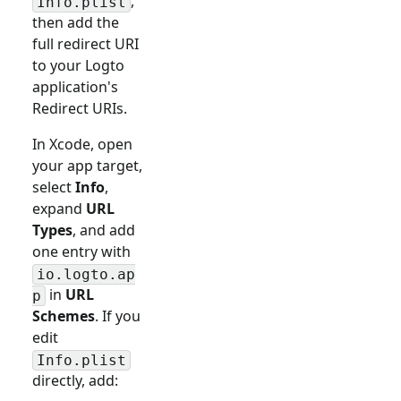
,
Info.plist
then add the
full redirect URI
to your Logto
application's
Redirect URIs.
In Xcode, open
your app target,
select
Info
,
expand
URL
Types
, and add
one entry with
io.logto.ap
in
URL
p
Schemes
. If you
edit
Info.plist
directly, add: