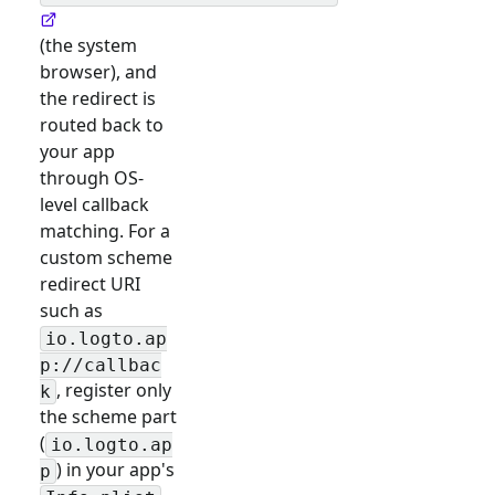
(the system
browser), and
the redirect is
routed back to
your app
through OS-
level callback
matching. For a
custom scheme
redirect URI
such as
io.logto.ap
p://callbac
, register only
k
the scheme part
(
io.logto.ap
) in your app's
p