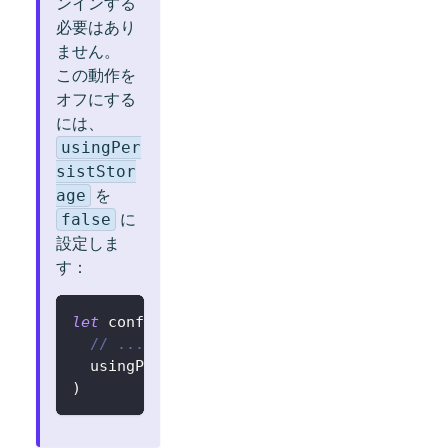
ンインする
必要はあり
ません。
この動作を
オフにする
には、
usingPer
sistStor
を
age
に
false
設定しま
す：
let
 config 
=
try
?
LogtoConfig
(
// ...
  usingPersistStorage
:
false
)