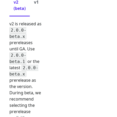
v2
v1
(beta)
v2 is released as
2.0.0-
beta.x
prereleases
until GA. Use
2.0.0-
or the
beta.1
latest
2.0.0-
beta.x
prerelease as
the version.
During beta, we
recommend
selecting the
prerelease