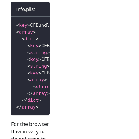
Info.plist
<
key
>
CFBundleURLTypes
</
key
>
<
array
>
<
dict
>
<
key
>
CFBundleTypeRole
</
key
>
<
string
>
Editor
</
string
>
<
key
>
CFBundleURLName
</
key
>
<
string
>
io.logto.app
</
string
>
<
key
>
CFBundleURLSchemes
</
key
>
<
array
>
<
string
>
io.logto.app
</
string
>
</
array
>
</
dict
>
</
array
>
For the browser
flow in v2, you