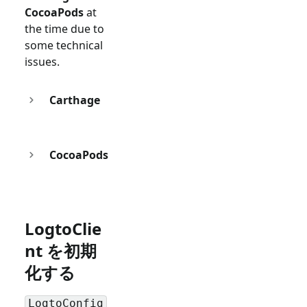
CocoaPods
at
the time due to
some technical
issues.
Carthage
CocoaPods
LogtoClie
nt を初期
化する
LogtoConfig