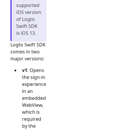
supported
iOS version
of Logto
Swift SDK
is iOS 13.
Logto Swift SDK
comes in two
major versions:
v1
: Opens
the sign-in
experience
in an
embedded
WebView,
which is
required
by the