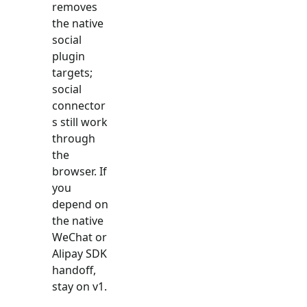
removes
the native
social
plugin
targets;
social
connector
s still work
through
the
browser. If
you
depend on
the native
WeChat or
Alipay SDK
handoff,
stay on v1.