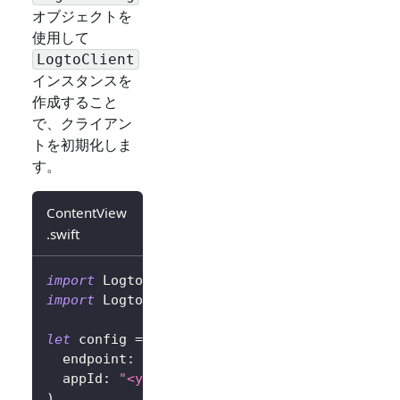
オブジェクトを
使用して
LogtoClient
インスタンスを
作成すること
で、クライアン
トを初期化しま
す。
ContentView
.swift
import
Logto
import
LogtoClient
let
 config 
=
try
?
LogtoConfig
(
  endpoint
:
"<your-logto-endpoint>"
,
// 例: 
  appId
:
"<your-app-id>"
)