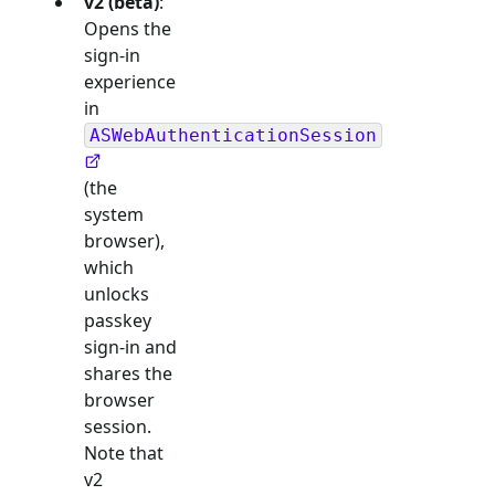
v2 (beta)
:
Opens the
sign-in
experience
in
ASWebAuthenticationSession
(the
system
browser),
which
unlocks
passkey
sign-in and
shares the
browser
session.
Note that
v2