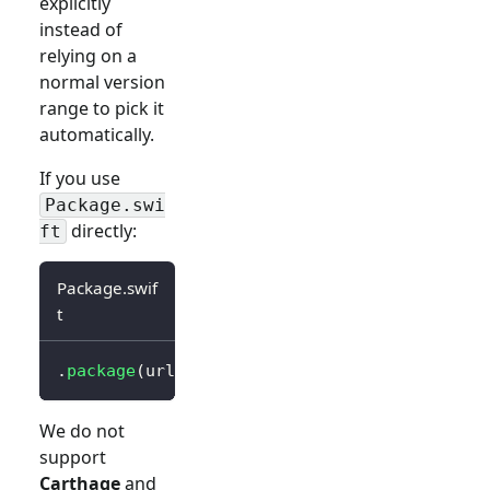
explicitly
instead of
relying on a
normal version
range to pick it
automatically.
If you use
Package.swi
directly:
ft
Package.swif
t
.
package
(
url
:
"https://github.com/logto-io/s
We do not
support
Carthage
and