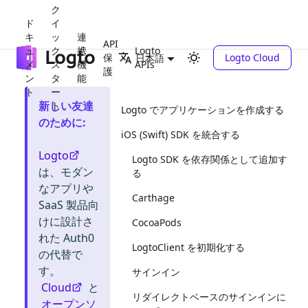
ク
ド
イ
キ
ッ
連
API
ュ
ク
携
Logto
保
Logto Cloud
日本語
メ
ス
機
APIs
護
ン
タ
能
ト
ー
新しい友達
ト
Logto でアプリケーションを作成する
のために
:
iOS (Swift) SDK を統合する
Logto
Logto SDK を依存関係として追加す
は、モダン
る
なアプリや
Carthage
SaaS 製品向
けに設計さ
CocoaPods
れた Auth0
LogtoClient を初期化する
の代替で
す。
サインイン
Cloud
と
リダイレクトベースのサインインに
オープンソ