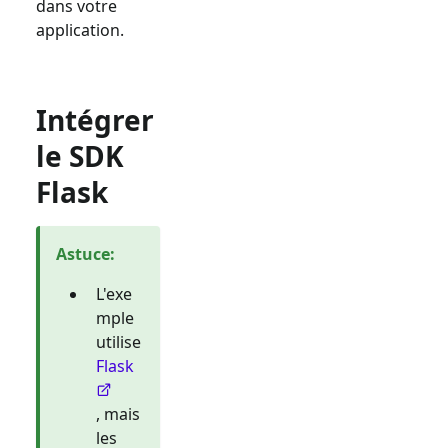
dans votre
application.
Intégrer
le SDK
Flask
Astuce
:
L'exe
mple
utilise
Flask
, mais
les