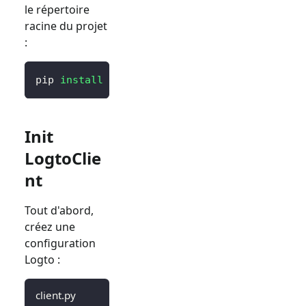
le répertoire
racine du projet
:
pip 
install
 logto 
# ou `poetry add logto` ou
Init
LogtoClie
nt
Tout d'abord,
créez une
configuration
Logto :
client.py