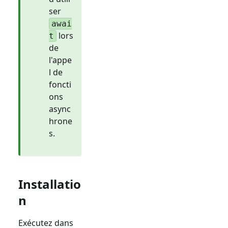
ser
awai
lors
t
de
l'appe
l de
foncti
ons
async
hrone
s.
Installatio
n
Exécutez dans