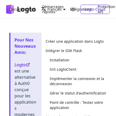
Démarrages
Protection
Documentation
Intégrations
Logto Cloud
Français
rapides
API
Pour Nos
Créer une application dans Logto
Nouveaux
Intégrer le SDK Flask
Amis
:
Installation
Logto
Init LogtoClient
est une
alternative
Implémenter la connexion et la
à Auth0
déconnexion
conçue
Gérer le statut d'authentification
pour les
application
Point de contrôle : Testez votre
application
s
modernes