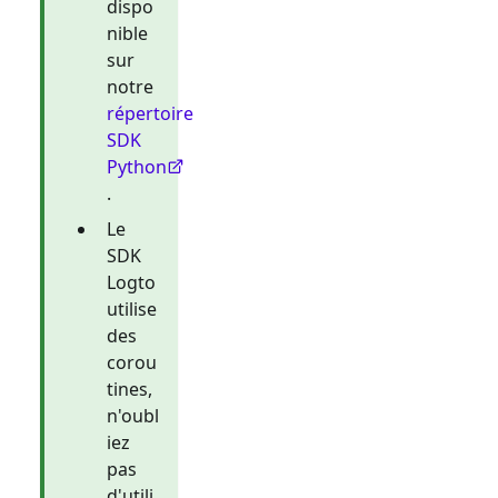
dispo
nible
sur
notre
répertoire
SDK
Python
.
Le
SDK
Logto
utilise
des
corou
tines,
n'oubl
iez
pas
d'utili