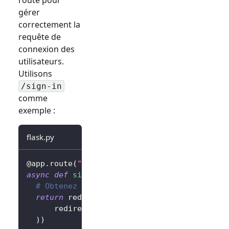
gérer
correctement la
requête de
connexion des
utilisateurs.
Utilisons
/sign-in
comme
exemple :
flask.py
@app
.
route
(
"/sign-in"
)
async
def
sign_in
(
)
:
# Obtenez l'URL de connexion et redirigez 
return
 redirect
(
await
 client
.
signIn
(
      redirectUri
=
"http://localhost:3000/cal
)
)