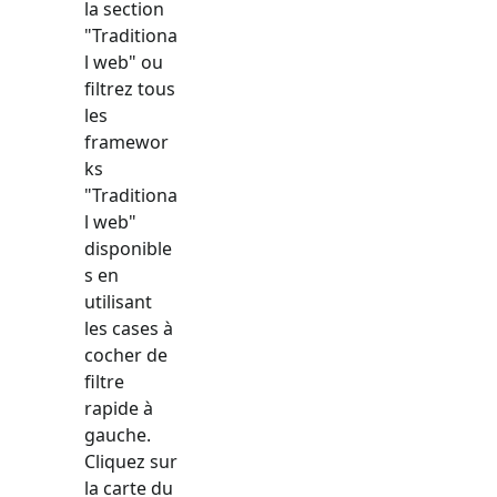
la section
"
Traditiona
l web
" ou
filtrez tous
les
framewor
ks
"
Traditiona
l web
"
disponible
s en
utilisant
les cases à
cocher de
filtre
rapide à
gauche.
Cliquez sur
la carte du