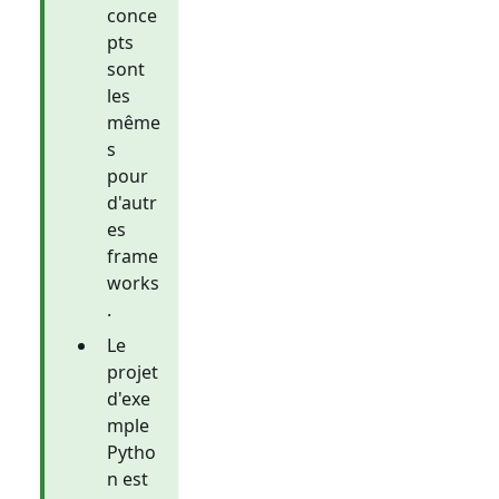
conce
pts
sont
les
même
s
pour
d'autr
es
frame
works
.
Le
projet
d'exe
mple
Pytho
n est