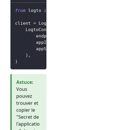
from
 logto 
import
 LogtoClient
,
 LogtoConfig
client 
=
 LogtoClient
(
    LogtoConfig
(
        endpoint
=
"https://you-logto-endpoint
        appId
=
"replace-with-your-app-id"
,
        appSecret
=
"replace-with-your-app-sec
)
,
)
Astuce
:
Vous
pouvez
trouver et
copier le
"Secret de
l'applicatio