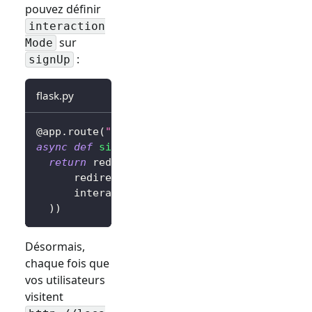
pouvez définir
interaction
sur
Mode
:
signUp
flask.py
@app
.
route
(
"/sign-in"
)
async
def
sign_in
(
)
:
return
 redirect
(
await
 client
.
signIn
(
      redirectUri
=
"http://localhost:3000/cal
      interactionMode
=
"signUp"
,
# Afficher l
)
)
Désormais,
chaque fois que
vos utilisateurs
visitent