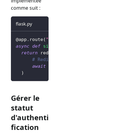
implémentée
comme suit :
flask.py
@app
.
route
(
"/sign-out"
)
async
def
sign_out
(
)
:
return
 redirect
(
# Redirigez l'utilisateur vers la page
await
 client
.
signOut
(
postLogoutRedirec
)
Gérer le
statut
d'authenti
fication