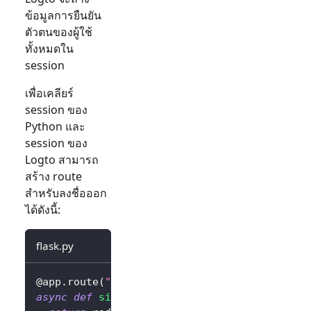
ข้อมูลการยืนยัน
ตัวตนของผู้ใช้
ทั้งหมดใน
session
เพื่อเคลียร์
session ของ
Python และ
session ของ
Logto สามารถ
สร้าง route
สำหรับลงชื่อออก
ได้ดังนี้:
flask.py
@app
.
route
(
"/sign-out"
)
async
def
sign_out
(
)
: