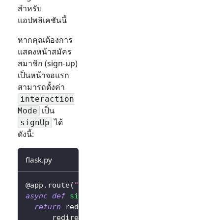
สำหรับ
แอปพลิเคชันนี้
หากคุณต้องการ
แสดงหน้าสมัคร
สมาชิก (sign-up)
เป็นหน้าจอแรก
สามารถตั้งค่า
interaction
เป็น
Mode
ได้
signUp
ดังนี้:
flask.py
@app
.
route
(
"/sign-in"
)
async
def
sign_in
(
)
:
return
 redirect
(
await
 client
.
signIn
(
      redirectUri
=
"http://localhost:3000/cal