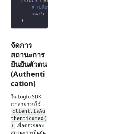
return
 redirect
(
# เปลี่ยนเส้นทางผู้ใช้ไปยังหน้าแรกหลังจากลงชื่อออก
await
 client
.
signOut
(
postLogoutRedirec
)
จัดการ
สถานะการ
ยืนยันตัวตน
(Authenti
cation)
ใน Logto SDK
เราสามารถใช้
client.isAu
thenticated(
เพื่อตรวจสอบ
)
สถานะการยืนยัน