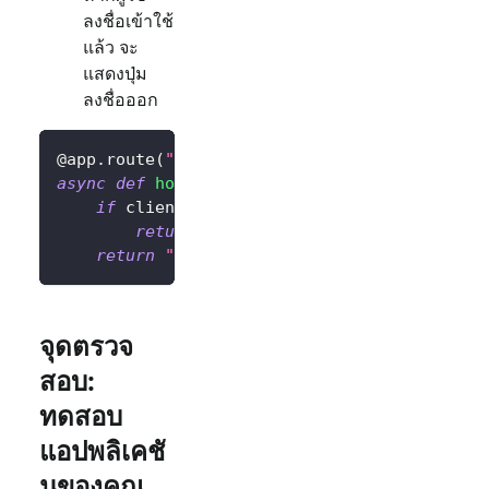
ลงชื่อเข้าใช้
แล้ว จะ
แสดงปุ่ม
ลงชื่อออก
@app
.
route
(
"/"
)
async
def
home
(
)
:
if
 client
.
isAuthenticated
(
)
is
False
:
return
"ยังไม่ได้ยืนยันตัวตน <a href='/sig
return
"ยืนยันตัวตนแล้ว <a href='/sign-out'
จุดตรวจ
สอบ:
ทดสอบ
แอปพลิเคชั
นของคุณ