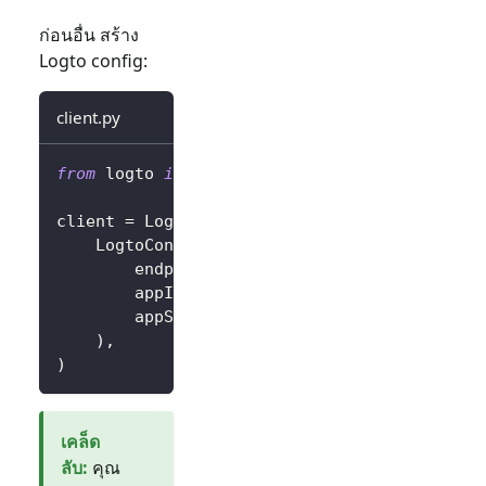
ก่อนอื่น สร้าง
Logto config:
client.py
from
 logto 
import
 LogtoClient
,
 LogtoConfig
client 
=
 LogtoClient
(
    LogtoConfig
(
        endpoint
=
"https://you-logto-endpoint
        appId
=
"replace-with-your-app-id"
,
        appSecret
=
"replace-with-your-app-sec
)
,
)
เคล็ด
ลับ
:
คุณ