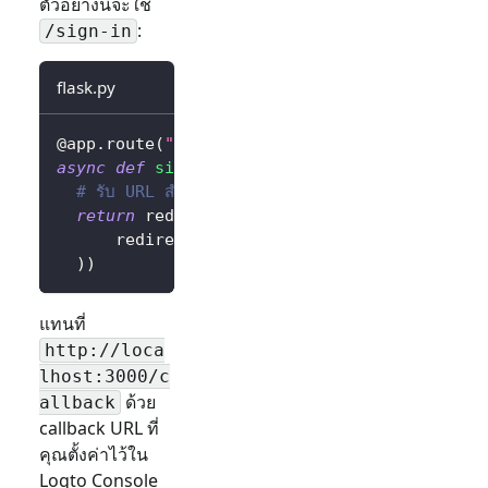
ตัวอย่างนี้จะใช้
:
/sign-in
flask.py
@app
.
route
(
"/sign-in"
)
async
def
sign_in
(
)
:
# รับ URL สำหรับลงชื่อเข้าใช้และเปลี่ยนเส้นทางผู้ใช้ไปยั
return
 redirect
(
await
 client
.
signIn
(
      redirectUri
=
"http://localhost:3000/cal
)
)
แทนที่
http://loca
lhost:3000/c
ด้วย
allback
callback URL ที่
คุณตั้งค่าไว้ใน
Logto Console