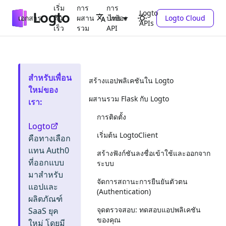
เริ่ม
การ
การ
Logto
เอกสาร
ต้น
ผสาน
ปกป้อง
Logto Cloud
ไทย
APIs
เร็ว
รวม
API
สำหรับเพื่อน
สร้างแอปพลิเคชันใน Logto
ใหม่ของ
ผสานรวม Flask กับ Logto
เรา
:
การติดตั้ง
Logto
เริ่มต้น LogtoClient
คือทางเลือก
แทน Auth0
สร้างฟังก์ชันลงชื่อเข้าใช้และออกจาก
ที่ออกแบบ
ระบบ
มาสำหรับ
จัดการสถานะการยืนยันตัวตน
แอปและ
(Authentication)
ผลิตภัณฑ์
จุดตรวจสอบ: ทดสอบแอปพลิเคชัน
SaaS ยุค
ของคุณ
ใหม่ โดยมี