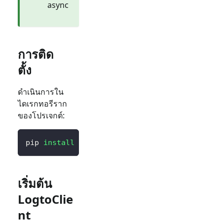
async
การติด
ตั้ง
ดำเนินการใน
ไดเรกทอรีราก
ของโปรเจกต์:
pip 
install
 logto 
# หรือ `poetry add logto` หรือเ
เริ่มต้น
LogtoClie
nt