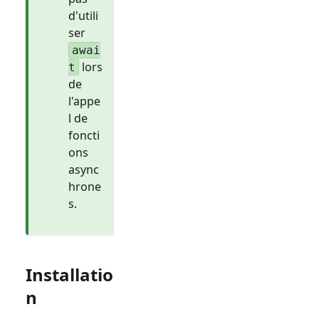
d'utili
ser
awai
lors
t
de
l'appe
l de
foncti
ons
async
hrone
s.
Installatio
n