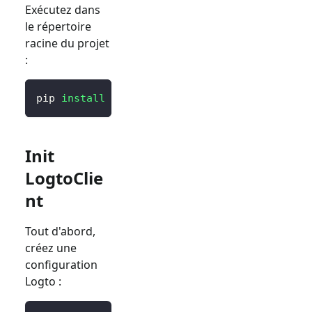
Exécutez dans
le répertoire
racine du projet
:
pip 
install
 logto 
# ou `poetry add logto` ou
Init
LogtoClie
nt
Tout d'abord,
créez une
configuration
Logto :