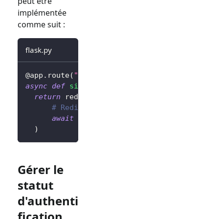
peut être
implémentée
comme suit :
flask.py
@app
.
route
(
"/sign-out"
)
async
def
sign_out
(
)
:
return
 redirect
(
# Redirigez l'utilisateur vers la page
await
 client
.
signOut
(
postLogoutRedirec
)
Gérer le
statut
d'authenti
fication