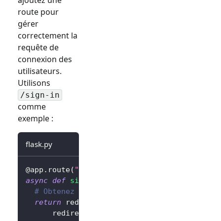
route pour
gérer
correctement la
requête de
connexion des
utilisateurs.
Utilisons
/sign-in
comme
exemple :
flask.py
@app
.
route
(
"/sign-in"
)
async
def
sign_in
(
)
:
# Obtenez l'URL de connexion et redirigez 
return
 redirect
(
await
 client
.
signIn
(
      redirectUri
=
"http://localhost:3000/cal