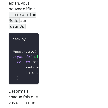
écran, vous
pouvez définir
interaction
sur
Mode
:
signUp
flask.py
@app
.
route
(
"/sign-in"
)
async
def
sign_in
(
)
:
return
 redirect
(
await
 client
.
signIn
(
      redirectUri
=
"http://localhost:3000/cal
      interactionMode
=
"signUp"
,
# Afficher l
)
)
Désormais,
chaque fois que
vos utilisateurs