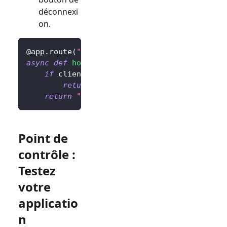
déconnexi
on.
@app
.
route
(
"/"
)
async
def
home
(
)
:
if
 client
.
isAuthenticated
(
)
is
False
:
return
"Non authentifié <a href='/si
return
"Authentifié <a href='/sign-out'>
Point de
contrôle :
Testez
votre
applicatio
n