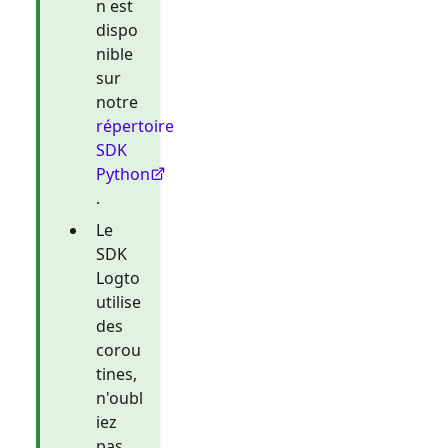
n est
dispo
nible
sur
notre
répertoire
SDK
Python
.
Le
SDK
Logto
utilise
des
corou
tines,
n'oubl
iez
pas