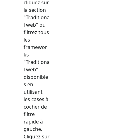
cliquez sur
la section
"
Traditiona
l web
" ou
filtrez tous
les
framewor
ks
"
Traditiona
l web
"
disponible
s en
utilisant
les cases à
cocher de
filtre
rapide à
gauche.
Cliquez sur