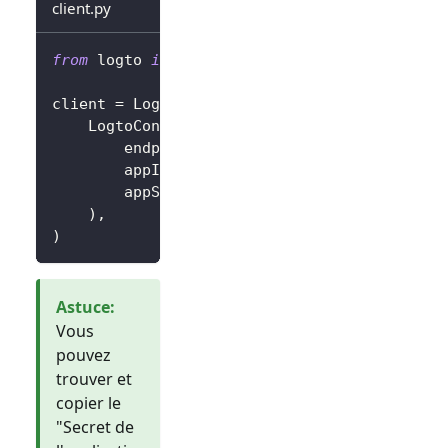
client.py
from
 logto 
import
 LogtoClient
,
 LogtoConfig
client 
=
 LogtoClient
(
    LogtoConfig
(
        endpoint
=
"https://you-logto-endpoint
        appId
=
"replace-with-your-app-id"
,
        appSecret
=
"replace-with-your-app-sec
)
,
)
Astuce
:
Vous
pouvez
trouver et
copier le
"Secret de