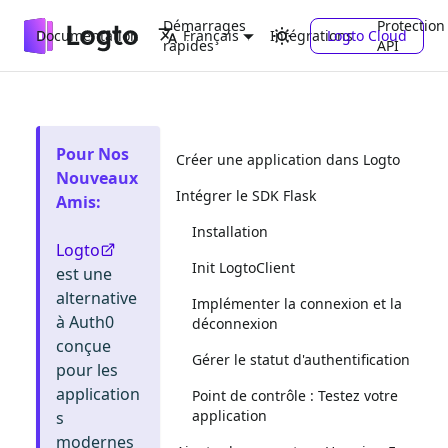
Démarrages
Protection
Documentation
Intégrations
Logto Cloud
Français
rapides
API
Pour Nos
Créer une application dans Logto
Nouveaux
Intégrer le SDK Flask
Amis
:
Installation
Logto
Init LogtoClient
est une
alternative
Implémenter la connexion et la
à Auth0
déconnexion
conçue
Gérer le statut d'authentification
pour les
application
Point de contrôle : Testez votre
application
s
modernes