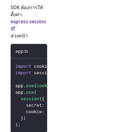
SDK ต้องการให้
ตั้งค่า
express-session
ล่วงหน้า
app.ts
import
 cookieParser 
from
'cookie-parser'
;
import
 session 
from
'express-session'
;
app
.
use
(
cookieParser
(
)
)
;
app
.
use
(
session
(
{
    secret
:
'random_session_key'
,
// เปลี่ยนเ
    cookie
:
{
 maxAge
:
14
*
24
*
60
*
60
*
10
}
)
)
;