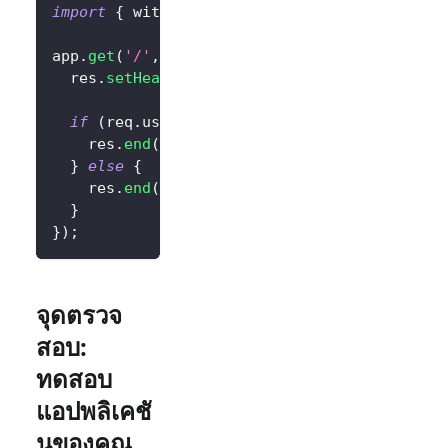
import
{
 withLogto 
}
from
'@logto/express'
;
app
.
get
(
'/'
,
withLogto
(
config
)
,
(
req
,
 res
)
=
  res
.
setHeader
(
'content-type'
,
'text/html'
)
if
(
req
.
user
.
isAuthenticated
)
{
    res
.
end
(
`
<div>สวัสดี 
${
req
.
user
.
claims
?.
s
}
else
{
    res
.
end
(
'<div><a href="/logto/sign-in">ลงช
}
}
)
;
จุดตรวจ
สอบ:
ทดสอบ
แอปพลิเคชั
นของคุณ