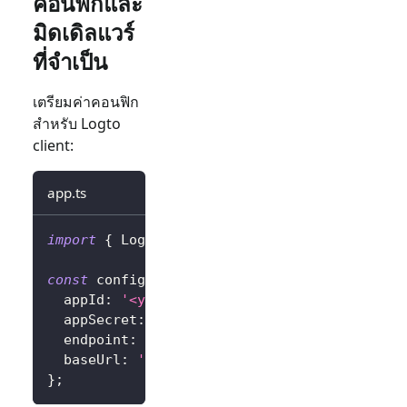
คอนฟิกและ
มิดเดิลแวร์
ที่จำเป็น
เตรียมค่าคอนฟิก
สำหรับ Logto
client:
app.ts
import
{
 LogtoExpressConfig 
}
from
'@logto/e
const
 config
:
 LogtoExpressConfig 
=
{
  appId
:
'<your-application-id>'
,
  appSecret
:
'<your-application-secret>'
,
  endpoint
:
'<your-logto-endpoint>'
,
// เช่น
  baseUrl
:
'<your-express-app-base-url>'
,
//
}
;