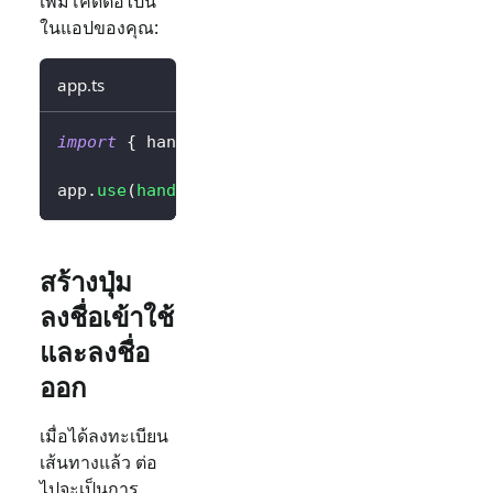
เพิ่มโค้ดต่อไปนี้
ในแอปของคุณ:
app.ts
import
{
 handleAuthRoutes 
}
from
'@logto/exp
app
.
use
(
handleAuthRoutes
(
config
)
)
;
สร้างปุ่ม
ลงชื่อเข้าใช้
และลงชื่อ
ออก
เมื่อได้ลงทะเบียน
เส้นทางแล้ว ต่อ
ไปจะเป็นการ