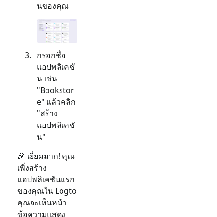
นของคุณ
กรอกชื่อ
แอปพลิเคชั
น เช่น
"Bookstor
e" แล้วคลิก
"สร้าง
แอปพลิเคชั
น"
🎉 เยี่ยมมาก! คุณ
เพิ่งสร้าง
แอปพลิเคชันแรก
ของคุณใน Logto
คุณจะเห็นหน้า
ข้อความแสดง