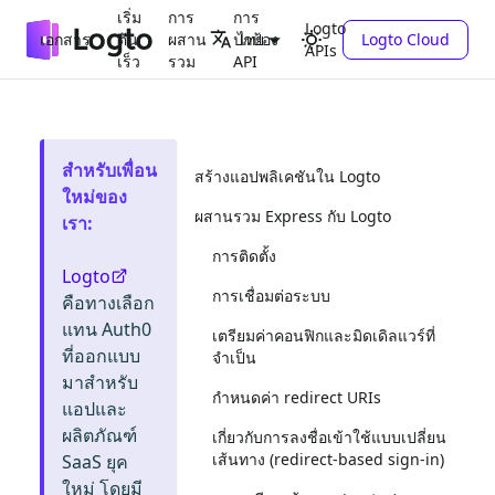
เริ่ม
การ
การ
Logto
เอกสาร
ต้น
ผสาน
ปกป้อง
Logto Cloud
ไทย
APIs
เร็ว
รวม
API
สำหรับเพื่อน
สร้างแอปพลิเคชันใน Logto
ใหม่ของ
ผสานรวม Express กับ Logto
เรา
:
การติดตั้ง
Logto
การเชื่อมต่อระบบ
คือทางเลือก
แทน Auth0
เตรียมค่าคอนฟิกและมิดเดิลแวร์ที่
ที่ออกแบบ
จำเป็น
มาสำหรับ
กำหนดค่า redirect URIs
แอปและ
ผลิตภัณฑ์
เกี่ยวกับการลงชื่อเข้าใช้แบบเปลี่ยน
เส้นทาง (redirect-based sign-in)
SaaS ยุค
ใหม่ โดยมี