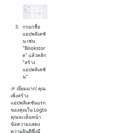
กรอกชื่อ
แอปพลิเคชั
น เช่น
"Bookstor
e" แล้วคลิก
"สร้าง
แอปพลิเคชั
น"
🎉 เยี่ยมมาก! คุณ
เพิ่งสร้าง
แอปพลิเคชันแรก
ของคุณใน Logto
คุณจะเห็นหน้า
ข้อความแสดง
ความยินดีซึ่งมี