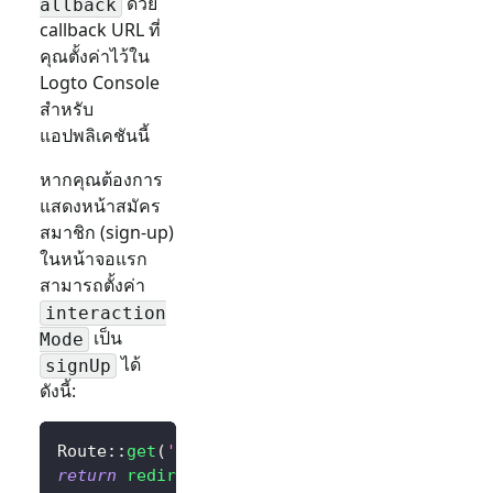
ด้วย
allback
callback URL ที่
คุณตั้งค่าไว้ใน
Logto Console
สำหรับ
แอปพลิเคชันนี้
หากคุณต้องการ
แสดงหน้าสมัคร
สมาชิก (sign-up)
ในหน้าจอแรก
สามารถตั้งค่า
interaction
เป็น
Mode
ได้
signUp
ดังนี้:
Route
::
get
(
'/sign-in'
,
function
(
)
{
return
redirect
(
$client
->
signIn
(
'http://loca