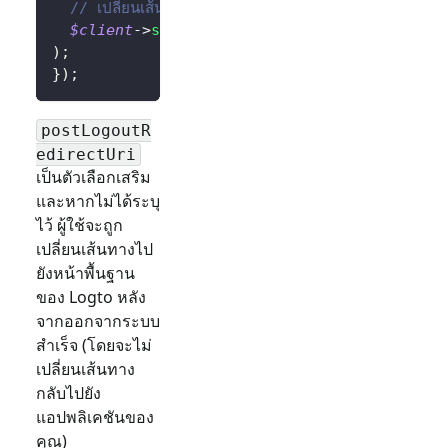
// เปลี่ยนเส้นทางผู้ใช้ไปยังหน้าแรกหลังจากลงชื่อออกสำเร
$client
->
signOut
(
'http://localhost:3000/'
)
)
;
}
)
;
postLogoutR
edirectUri
เป็นตัวเลือกเสริม
และหากไม่ได้ระบุ
ไว้ ผู้ใช้จะถูก
เปลี่ยนเส้นทางไป
ยังหน้าพื้นฐาน
ของ Logto หลัง
จากออกจากระบบ
สำเร็จ (โดยจะไม่
เปลี่ยนเส้นทาง
กลับไปยัง
แอปพลิเคชันของ
คุณ)