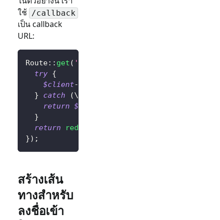
ในตัวอย่างนี้ เรา
ใช้
/callback
เป็น callback
URL:
Route
::
get
(
'/callback'
,
function
(
)
{
try
{
$client
->
handleSignInCallback
(
)
;
// จัดกา
}
catch
(
\
Throwable
$exception
)
{
return
$exception
;
// เปลี่ยนส่วนนี้เป็นตรรกะ
}
return
redirect
(
'/'
)
;
// เปลี่ยนเส้นทางผู้ใช้ไปยั
}
)
;
สร้างเส้น
ทางสำหรับ
ลงชื่อเข้า