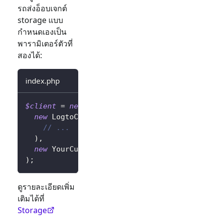
รถส่งอ็อบเจกต์
storage แบบ
กำหนดเองเป็น
พารามิเตอร์ตัวที่
สองได้:
index.php
$client
=
new
LogtoClient
(
new
LogtoConfig
(
// ...
)
,
new
YourCustomStorage
(
)
,
)
;
ดูรายละเอียดเพิ่ม
เติมได้ที่
Storage