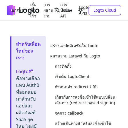
เริ่ม
การ
การ
Logto
เอกสาร
ต้น
ผสาน
ปกป้อง
Logto Cloud
ไทย
APIs
เร็ว
รวม
API
สำหรับเพื่อน
สร้างแอปพลิเคชันใน Logto
ใหม่ของ
ผสานรวม Laravel กับ Logto
เรา
:
การติดตั้ง
Logto
เริ่มต้น LogtoClient
คือทางเลือก
แทน Auth0
กำหนดค่า redirect URIs
ที่ออกแบบ
เกี่ยวกับการลงชื่อเข้าใช้แบบเปลี่ยน
มาสำหรับ
เส้นทาง (redirect-based sign-in)
แอปและ
ผลิตภัณฑ์
จัดการ callback
SaaS ยุค
สร้างเส้นทางสำหรับลงชื่อเข้าใช้
ใหม่ โดยมี