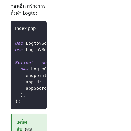
ก่อนอื่น สร้างการ
ตั้งค่า Logto:
index.php
use
Logto
\
Sdk
\
LogtoClient
;
use
Logto
\
Sdk
\
LogtoConfig
;
$client
=
new
LogtoClient
(
new
LogtoConfig
(
endpoint
:
"https://you-logto-endpoint.ap
appId
:
"replace-with-your-app-id"
,
appSecret
:
"replace-with-your-app-secret
)
,
)
;
เคล็ด
ลับ
:
คุณ