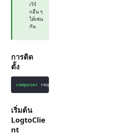
เวิร์
กอื่น ๆ
ได้เช่น
กัน
การติด
ตั้ง
composer
 require logto/sdk
เริ่มต้น
LogtoClie
nt