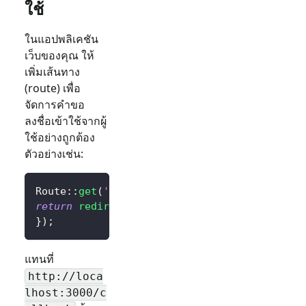
ใช้
ในแอปพลิเคชัน
เว็บของคุณ ให้
เพิ่มเส้นทาง
(route) เพื่อ
จัดการคำขอ
ลงชื่อเข้าใช้จากผู้
ใช้อย่างถูกต้อง
ตัวอย่างเช่น:
Route
::
get
(
'/sign-in'
,
function
(
)
{
return
redirect
(
$client
->
signIn
(
'http://loca
}
)
;
แทนที่
http://loca
lhost:3000/c