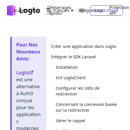
Démarrages
Protection
Documentation
Intégrations
Logto Cloud
Français
rapides
API
Pour Nos
Créer une application dans Logto
Nouveaux
Intégrer le SDK Laravel
Amis
:
Installation
Logto
Init LogtoClient
est une
alternative
Configurer les URIs de
à Auth0
redirection
conçue
Concernant la connexion basée
pour les
sur la redirection
application
Gérer le rappel
s
modernes