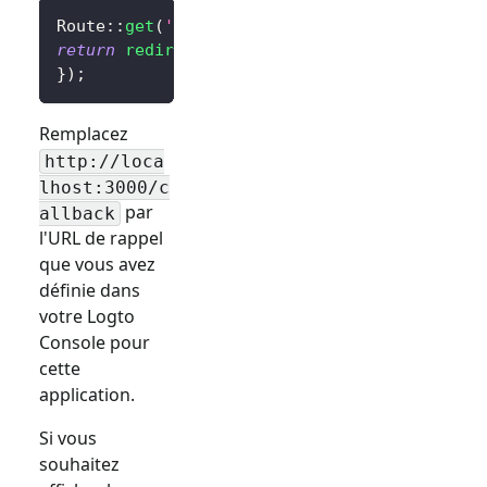
Route
::
get
(
'/sign-in'
,
function
(
)
{
return
redirect
(
$client
->
signIn
(
'http://loca
}
)
;
Remplacez
http://loca
lhost:3000/c
par
allback
l'URL de rappel
que vous avez
définie dans
votre Logto
Console pour
cette
application.
Si vous
souhaitez