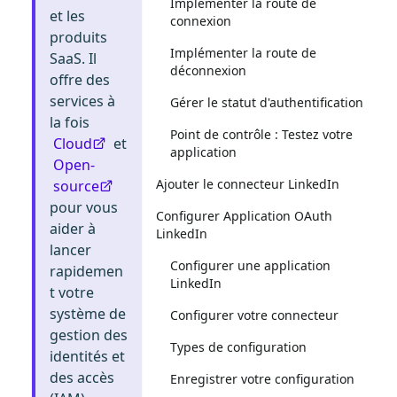
Implémenter la route de
et les
connexion
produits
Implémenter la route de
SaaS. Il
déconnexion
offre des
services à
Gérer le statut d'authentification
la fois
Point de contrôle : Testez votre
Cloud
et
application
Open-
Ajouter le connecteur LinkedIn
source
pour vous
Configurer Application OAuth
aider à
LinkedIn
lancer
Configurer une application
rapidemen
LinkedIn
t votre
système de
Configurer votre connecteur
gestion des
Types de configuration
identités et
des accès
Enregistrer votre configuration