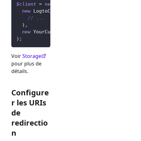
$client
=
new
LogtoClient
(
new
LogtoConfig
(
// ...
)
,
new
YourCustomStorage
(
)
,
)
;
Voir
Storage
pour plus de
détails.
Configure
r les URIs
de
redirectio
n