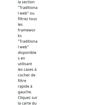
la section
"
Traditiona
l web
" ou
filtrez tous
les
framewor
ks
"
Traditiona
l web
"
disponible
s en
utilisant
les cases à
cocher de
filtre
rapide à
gauche.
Cliquez sur
la carte du