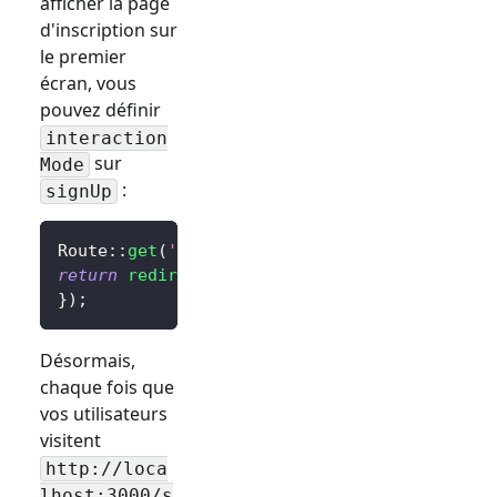
afficher la page
d'inscription sur
le premier
écran, vous
pouvez définir
interaction
sur
Mode
:
signUp
Route
::
get
(
'/sign-in'
,
function
(
)
{
return
redirect
(
$client
->
signIn
(
'http://loca
}
)
;
Désormais,
chaque fois que
vos utilisateurs
visitent
http://loca
lhost:3000/
s