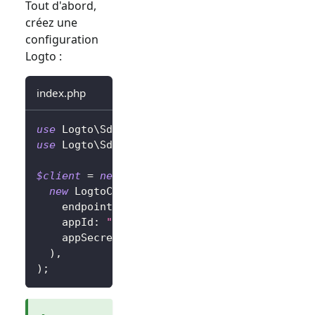
Tout d'abord,
créez une
configuration
Logto :
index.php
use
Logto
\
Sdk
\
LogtoClient
;
use
Logto
\
Sdk
\
LogtoConfig
;
$client
=
new
LogtoClient
(
new
LogtoConfig
(
endpoint
:
"https://you-logto-endpoint.ap
appId
:
"replace-with-your-app-id"
,
appSecret
:
"replace-with-your-app-secret
)
,
)
;