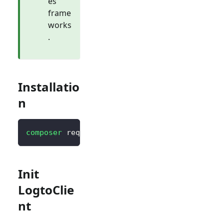
es
frame
works
.
Installatio
n
composer
 require logto/sdk
Init
LogtoClie
nt