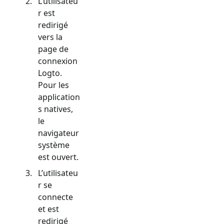
L’utilisateu
r est
redirigé
vers la
page de
connexion
Logto.
Pour les
application
s natives,
le
navigateur
système
est ouvert.
L’utilisateu
r se
connecte
et est
redirigé