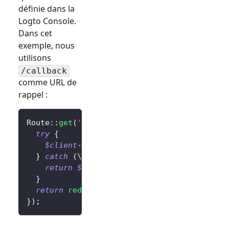
définie dans la
Logto Console.
Dans cet
exemple, nous
utilisons
/callback
comme URL de
rappel :
Route
::
get
(
'/callback'
,
function
(
)
{
try
{
$client
->
handleSignInCallback
(
)
;
// Gére
}
catch
(
\
Throwable
$exception
)
{
return
$exception
;
// Changez ceci pour 
}
return
redirect
(
'/'
)
;
// Rediriger l'util
}
)
;