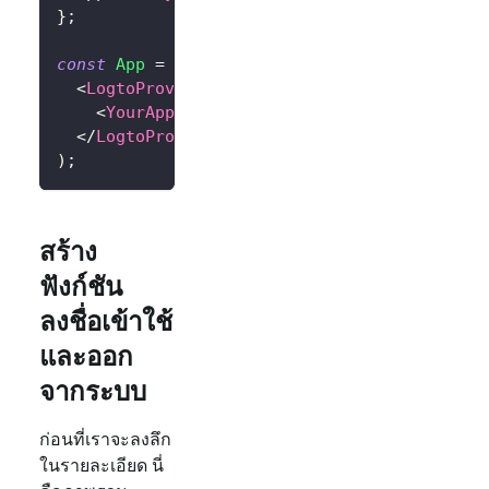
}
;
const
App
=
(
)
=>
(
<
LogtoProvider
config
=
{
config
}
>
<
YourAppContent
/>
</
LogtoProvider
>
)
;
สร้าง
ฟังก์ชัน
ลงชื่อเข้าใช้
และออก
จากระบบ
ก่อนที่เราจะลงลึก
ในรายละเอียด นี่