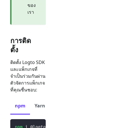
ของ
เรา
การติด
ตั้ง
ติดตั้ง Logto SDK
และแพ็กเกจที่
จำเป็นร่วมกันผ่าน
ตัวจัดการแพ็กเกจ
ที่คุณชื่นชอบ:
npm
Yarn
pnpm
npm
 i @logto/rn