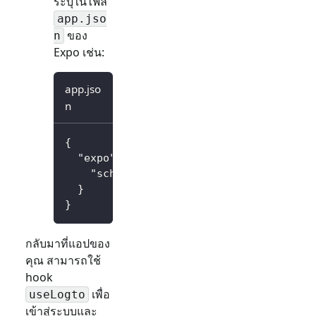
ระบุในไฟล์
app.jso
ของ
n
Expo เช่น:
app.jso
n
{
"expo"
:
{
"scheme"
:
"io.logto"
}
}
กลับมาที่แอปของ
คุณ สามารถใช้
hook
เพื่อ
useLogto
เข้าสู่ระบบและ