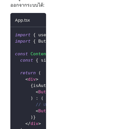
ออกจากระบบได้:
App.tsx
import
{
 useLogto 
}
from
'@logto/rn'
;
import
{
Button
}
from
'react-native'
;
const
Content
=
(
)
=>
{
const
{
 signIn
,
 signOut
,
 isAuthenticated 
}
return
(
<
div
>
{
isAuthenticated 
?
(
<
Button
title
=
"
Sign out
"
onPress
=
{
as
)
:
(
// เปลี่ยน redirect URI เป็นของคุณเอง
<
Button
title
=
"
Sign in
"
onPress
=
{
asy
)
}
</
div
>