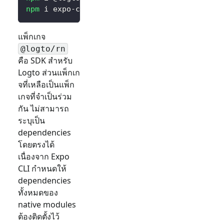
npm
 i expo-crypto expo-secure-store expo-web
แพ็กเกจ
@logto/rn
คือ SDK สำหรับ
Logto ส่วนแพ็กเก
จที่เหลือเป็นแพ็ก
เกจที่จำเป็นร่วม
กัน ไม่สามารถ
ระบุเป็น
dependencies
โดยตรงได้
เนื่องจาก Expo
CLI กำหนดให้
dependencies
ทั้งหมดของ
native modules
ต้องติดตั้งไว้