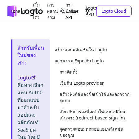
เริ่ม
การ
การ
Logto
เอกสาร
ต้น
ผสาน
ปกป้อง
Logto Cloud
ไทย
APIs
เร็ว
รวม
API
สำหรับเพื่อน
สร้างแอปพลิเคชันใน Logto
ใหม่ของ
ผสานรวม Expo กับ Logto
เรา
:
การติดตั้ง
Logto
เริ่มต้น Logto provider
คือทางเลือก
แทน Auth0
สร้างฟังก์ชันลงชื่อเข้าใช้และออกจาก
ที่ออกแบบ
ระบบ
มาสำหรับ
เกี่ยวกับการลงชื่อเข้าใช้แบบเปลี่ยน
แอปและ
เส้นทาง (redirect-based sign-in)
ผลิตภัณฑ์
จุดตรวจสอบ: ทดสอบแอปพลิเคชัน
SaaS ยุค
ของคุณ
ใหม่ โดยมี