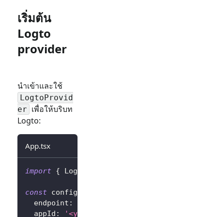
เริ่มต้น
Logto
provider
นำเข้าและใช้
LogtoProvid
เพื่อให้บริบท
er
Logto:
App.tsx
import
{
LogtoProvider
,
LogtoConfig
}
from
'
const
 config
:
LogtoConfig
=
{
  endpoint
:
'<your-logto-endpoint>'
,
  appId
:
'<your-application-id>'
,