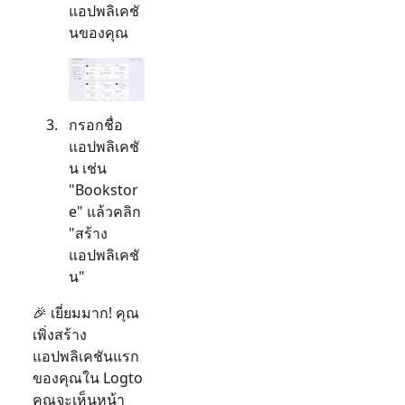
แอปพลิเคชั
นของคุณ
กรอกชื่อ
แอปพลิเคชั
น เช่น
"Bookstor
e" แล้วคลิก
"สร้าง
แอปพลิเคชั
น"
🎉 เยี่ยมมาก! คุณ
เพิ่งสร้าง
แอปพลิเคชันแรก
ของคุณใน Logto
คุณจะเห็นหน้า