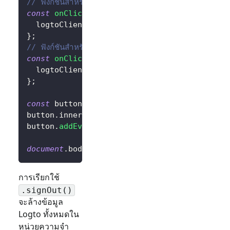
// ฟังก์ชันสำหรับคลิกปุ่มลงชื่อเข้าใช้
const
onClickSignIn
=
(
)
=>
{
  logtoClient
.
signIn
(
'http://localhost:3000/
}
;
// ฟังก์ชันสำหรับคลิกปุ่มออกจากระบบ
const
onClickSignOut
=
(
)
=>
{
  logtoClient
.
signOut
(
'http://localhost:3000
}
;
const
 button 
=
document
.
createElement
(
'butto
button
.
innerHTML
=
 isAuthenticated 
?
'Sign O
button
.
addEventListener
(
'click'
,
 isAuthentic
document
.
body
.
appendChild
(
button
)
;
การเรียกใช้
.signOut()
จะล้างข้อมูล
Logto ทั้งหมดใน
หน่วยความจำ