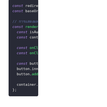
const
 redirectUrl 
=
'http://localhost:3000/c
const
 baseUrl 
=
'http://localhost:3000'
;
// การแสดงผลปุ่มลงชื่อเข้าใช้และลงชื่อออกแบบมีเงื่อนไข
const
render
=
async
(
logtoClient
)
=>
{
const
 isAuthenticated 
=
await
 logtoClient
.
const
 container 
=
document
.
querySelector
(
'
const
onClickSignIn
=
(
)
=>
 logtoClient
.
si
const
onClickSignOut
=
(
)
=>
 logtoClient
.
s
const
 button 
=
document
.
createElement
(
'but
  button
.
innerHTML
=
 isAuthenticated 
?
'Sign
  button
.
addEventListener
(
'click'
,
 isAuthent
  container
.
append
(
button
)
;
}
;