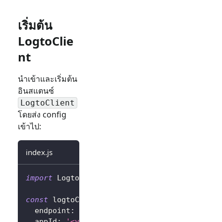
เริ่มต้น
LogtoClie
nt
นำเข้าและเริ่มต้น
อินสแตนซ์
LogtoClient
โดยส่ง config
เข้าไป:
index.js
import
 LogtoClient 
from
'@logto/browser'
;
const
 logtoClient 
=
new
LogtoClient
(
{
  endpoint
:
'<your-logto-endpoint>'
,
  appId
:
'<your-application-id>'
,