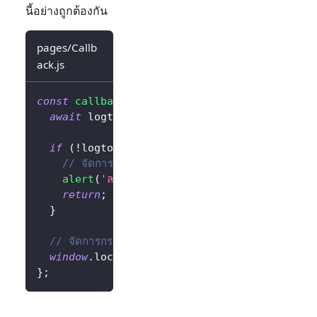
นี้อย่างถูกต้องกัน
pages/Callb
ack.js
const
callbackHandler
=
async
(
logtoClient
)
await
 logtoClient
.
handleSignInCallback
(
win
if
(
!
logtoClient
.
isAuthenticated
)
{
// จัดการกรณีลงชื่อเข้าใช้ไม่สำเร็จ
alert
(
'ลงชื่อเข้าใช้ไม่สำเร็จ'
)
;
return
;
}
// จัดการกรณีลงชื่อเข้าใช้สำเร็จ
window
.
location
.
assign
(
'/'
)
;
}
;