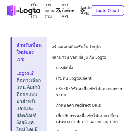
เริ่ม
การ
การ
Logto
เอกสาร
ต้น
ผสาน
ปกป้อง
Logto Cloud
ไทย
APIs
เร็ว
รวม
API
สำหรับเพื่อน
สร้างแอปพลิเคชันใน Logto
ใหม่ของ
ผสานรวม Vanilla JS กับ Logto
เรา
:
การติดตั้ง
Logto
เริ่มต้น LogtoClient
คือทางเลือก
แทน Auth0
สร้างฟังก์ชันลงชื่อเข้าใช้และออกจาก
ที่ออกแบบ
ระบบ
มาสำหรับ
กำหนดค่า redirect URIs
แอปและ
ผลิตภัณฑ์
เกี่ยวกับการลงชื่อเข้าใช้แบบเปลี่ยน
เส้นทาง (redirect-based sign-in)
SaaS ยุค
ใหม่ โดยมี