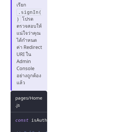
เรียก
.signIn(
โปรด
)
ตรวจสอบให้
แน่ใจว่าคุณ
ได้กำหนด
ค่า Redirect
URI ใน
Admin
Console
อย่างถูกต้อง
แล้ว
pages/Home
.js
const
 isAuthenticated 
=
await
 logtoClient
.
is