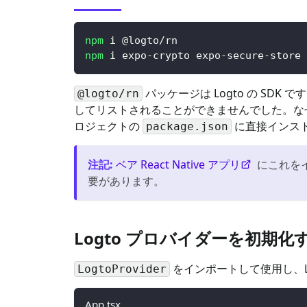
npm
 i @logto/rn
npm
 i expo-crypto expo-secure-store 
パッケージは Logto の S
@logto/rn
してリストされることができませんでした。なぜな
ロジェクトの
に直接インス
package.json
注記
:
ベア React Native アプリ
にこれを
要があります。
Logto プロバイダーを初期化
をインポートして使用し、L
LogtoProvider
App.tsx