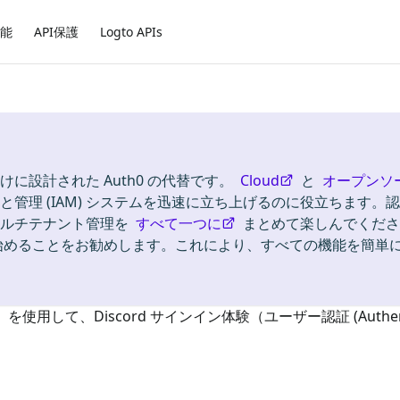
能
API保護
Logto APIs
けに設計された Auth0 の代替です。
Cloud
と
オープンソ
管理 (IAM) システムを迅速に立ち上げるのに役立ちます。
ion)、マルチテナント管理を
すべて一つに
まとめて楽しんでくださ
始めることをお勧めします。これにより、すべての機能を簡単
を使用して、
Discord
サインイン体験（ユーザー認証 (Authenti