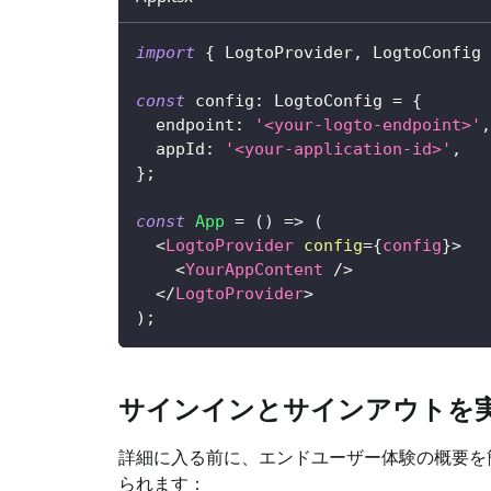
import
{
LogtoProvider
,
LogtoConfig
const
 config
:
LogtoConfig
=
{
  endpoint
:
'<your-logto-endpoint>'
,
  appId
:
'<your-application-id>'
,
}
;
const
App
=
(
)
=>
(
<
LogtoProvider
config
=
{
config
}
>
<
YourAppContent
/>
</
LogtoProvider
>
)
;
サインインとサインアウトを
詳細に入る前に、エンドユーザー体験の概要を
られます：