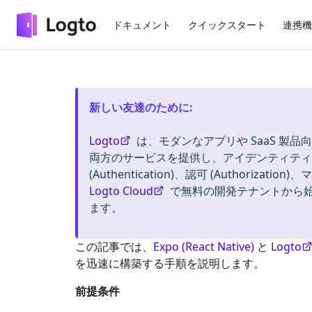
ドキュメント
クイックスタート
連携機
新しい友達のために
:
Logto
は、モダンなアプリや SaaS 製品向
両方のサービスを提供し、アイデンティティと
(Authentication)、認可 (Authorizat
Logto Cloud
で無料の開発テナントから
ます。
この記事では、
Expo (React Native)
と
Logto
を迅速に構築する手順を説明します。
前提条件