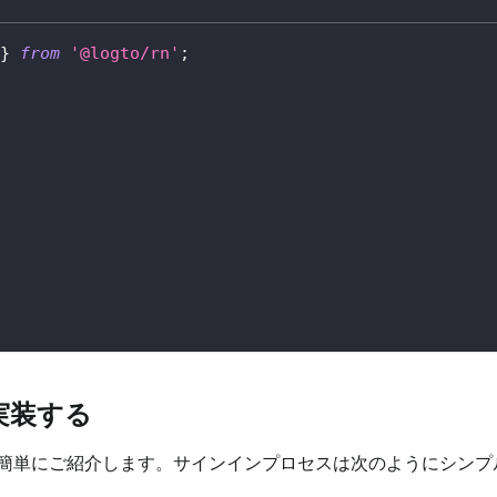
}
from
'@logto/rn'
;
実装する
簡単にご紹介します。サインインプロセスは次のようにシンプ