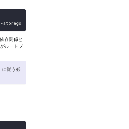
c-storage
の依存関係と
係がルートプ
に従う必