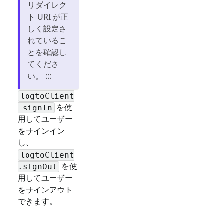
リダイレク
ト URI が正
しく設定さ
れているこ
とを確認し
てくださ
い。 :::
logtoClient
を使
.signIn
用してユーザー
をサインイン
し、
logtoClient
を使
.signOut
用してユーザー
をサインアウト
できます。