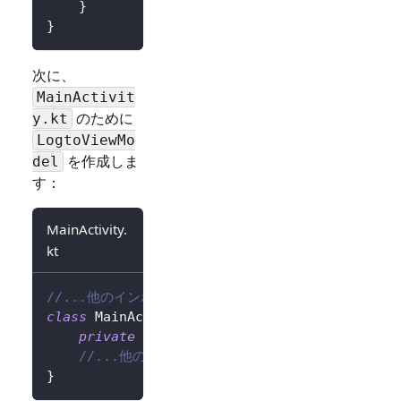
}
}
次に、
MainActivit
のために
y.kt
LogtoViewMo
を作成しま
del
す：
MainActivity.
kt
//...他のインポート
class
 MainActivity 
:
AppCompatActivity
(
)
{
private
val
 logtoViewModel
:
 LogtoViewMod
//...他のコード
}