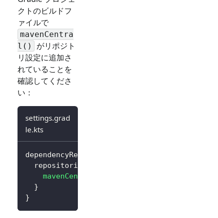
クトのビルドフ
ァイルで
mavenCentra
がリポジト
l()
リ設定に追加さ
れていることを
確認してくださ
い：
settings.grad
le.kts
dependencyResolutionManagement 
{
  repositories 
{
mavenCentral
(
)
}
}