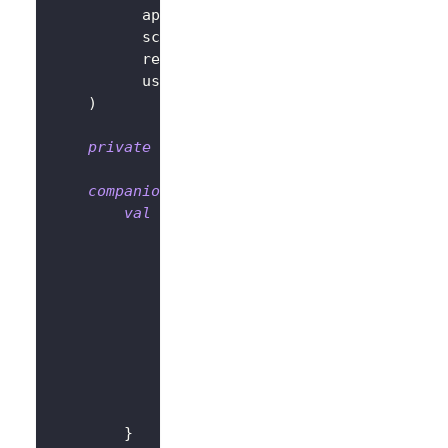
          appId 
=
"<your-app-id>"
,
          scopes 
=
null
,
          resources 
=
null
,
          usingPersistStorage 
=
true
,
)
private
val
 logtoClient 
=
LogtoClient
(
lo
companion
object
{
val
 Factory
:
 ViewModelProvider
.
Facto
@Suppress
(
"UNCHECKED_CAST"
)
override
fun
<
T 
:
 ViewModel
>
cre
                modelClass
:
 Class
<
T
>
,
                extras
:
 CreationExtras
)
:
 T 
{
// extras から Applicatio
val
 application 
=
checkNotNu
return
LogtoViewModel
(
applic
}
}