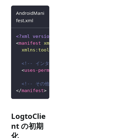
AndroidMani
fest.xml
<?xml version="1.0" encoding="utf-8"?>
<
manifest
xmlns:
android
=
"
http://schemas.andr
xmlns:
tools
=
"
http://schemas.android.com/to
<!-- インターネット権限を追加 -->
<
uses-permission
android:
name
=
"
android.per
<!-- その他の設定... -->
</
manifest
>
LogtoClie
nt の初期
化