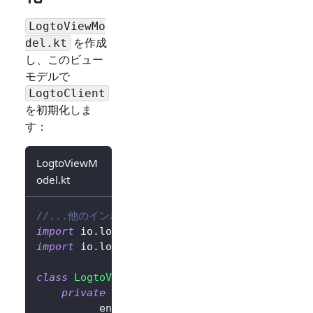
LogtoViewMo
を作成
del.kt
し、このビュー
モデルで
LogtoClient
を初期化しま
す：
LogtoViewM
odel.kt
//...他のインポート
import
 io
.
logto
.
sdk
.
android
.
LogtoClient
import
 io
.
logto
.
sdk
.
android
.
type
.
LogtoConfig
class
LogtoViewModel
(
application
:
 Applicatio
private
val
 logtoConfig 
=
LogtoConfig
(
          endpoint 
=
"<your-logto-endpoint>"