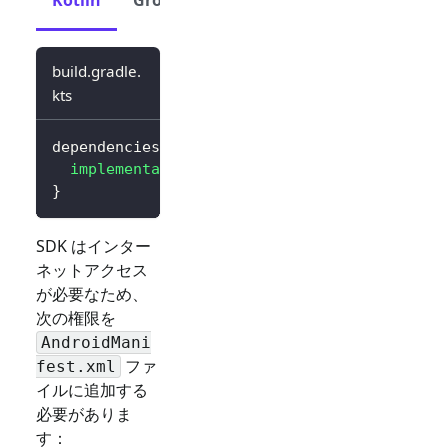
build.gradle.
kts
dependencies 
{
implementation
(
"io.logto.sdk:android:3.0.0
}
SDK はインター
ネットアクセス
が必要なため、
次の権限を
AndroidMani
ファ
fest.xml
イルに追加する
必要がありま
す：