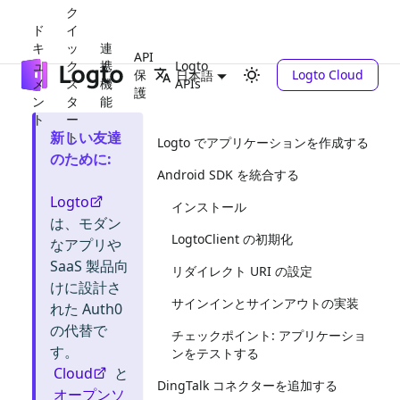
ク
ド
イ
キ
ッ
連
API
ュ
ク
携
Logto
保
Logto Cloud
日本語
メ
ス
機
APIs
護
ン
タ
能
ト
ー
新しい友達
ト
Logto でアプリケーションを作成する
のために
:
Android SDK を統合する
Logto
インストール
は、モダン
LogtoClient の初期化
なアプリや
SaaS 製品向
リダイレクト URI の設定
けに設計さ
サインインとサインアウトの実装
れた Auth0
の代替で
チェックポイント: アプリケーショ
す。
ンをテストする
Cloud
と
DingTalk コネクターを追加する
オープンソ