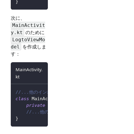
}
次に、
MainActivit
のために
y.kt
LogtoViewMo
を作成しま
del
す：
MainActivity.
kt
//...他のインポート
class
 MainActivity 
:
AppCompatActivity
(
)
{
private
val
 logtoViewModel
:
 LogtoViewMod
//...他のコード
}