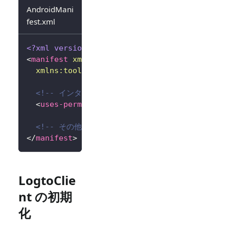
AndroidMani
fest.xml
<?xml version="1.0" encoding="utf-8"?>
<
manifest
xmlns:
android
=
"
http://schemas.andr
xmlns:
tools
=
"
http://schemas.android.com/to
<!-- インターネット権限を追加 -->
<
uses-permission
android:
name
=
"
android.per
<!-- その他の設定... -->
</
manifest
>
LogtoClie
nt の初期
化