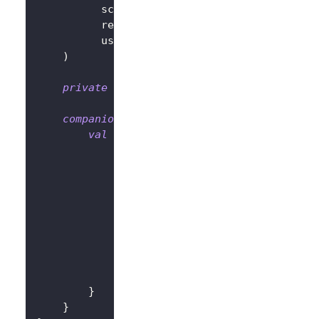
          scopes 
=
null
,
          resources 
=
null
,
          usingPersistStorage 
=
true
,
)
private
val
 logtoClient 
=
LogtoClient
(
lo
companion
object
{
val
 Factory
:
 ViewModelProvider
.
Facto
@Suppress
(
"UNCHECKED_CAST"
)
override
fun
<
T 
:
 ViewModel
>
cre
                modelClass
:
 Class
<
T
>
,
                extras
:
 CreationExtras
)
:
 T 
{
// extras から Applicatio
val
 application 
=
checkNotNu
return
LogtoViewModel
(
applic
}
}
}