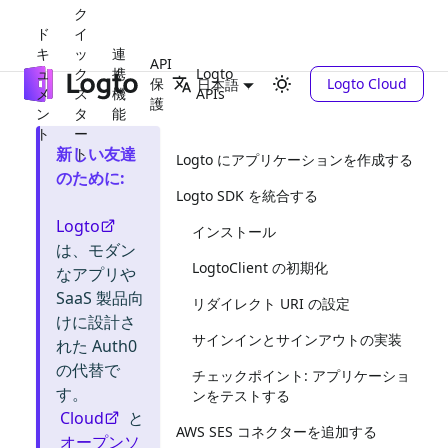
ク
ド
イ
キ
ッ
連
API
ュ
ク
携
Logto
保
Logto Cloud
日本語
メ
ス
機
APIs
護
ン
タ
能
ト
ー
新しい友達
ト
Logto にアプリケーションを作成する
のために
:
Logto SDK を統合する
Logto
インストール
は、モダン
LogtoClient の初期化
なアプリや
SaaS 製品向
リダイレクト URI の設定
けに設計さ
サインインとサインアウトの実装
れた Auth0
の代替で
チェックポイント: アプリケーショ
す。
ンをテストする
Cloud
と
AWS SES コネクターを追加する
オープンソ