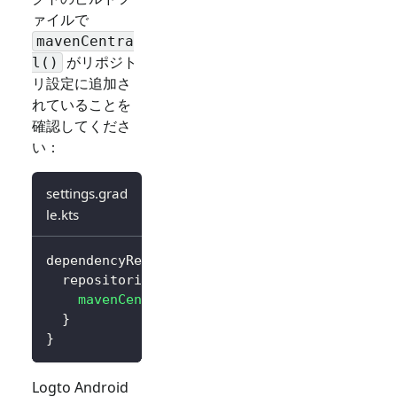
ァイルで
mavenCentra
がリポジト
l()
リ設定に追加さ
れていることを
確認してくださ
い：
settings.grad
le.kts
dependencyResolutionManagement 
{
  repositories 
{
mavenCentral
(
)
}
}
Logto Android