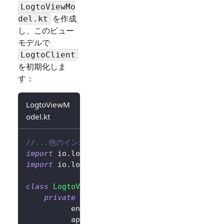
LogtoViewMo
を作成
del.kt
し、このビュー
モデルで
LogtoClient
を初期化しま
す：
LogtoViewM
odel.kt
//...他のインポート
import
 io
.
logto
.
sdk
.
android
.
LogtoClient
import
 io
.
logto
.
sdk
.
android
.
type
.
LogtoConfig
class
LogtoViewModel
(
application
:
 Applicatio
private
val
 logtoConfig 
=
LogtoConfig
(
          endpoint 
=
"<your-logto-endpoint>"
          appId 
=
"<your-app-id>"
,