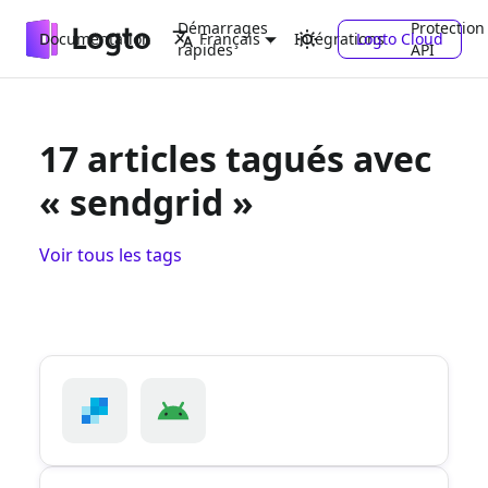
Démarrages
Protection
Documentation
Intégrations
Logto Cloud
Français
rapides
API
17 articles tagués avec
« sendgrid »
Voir tous les tags