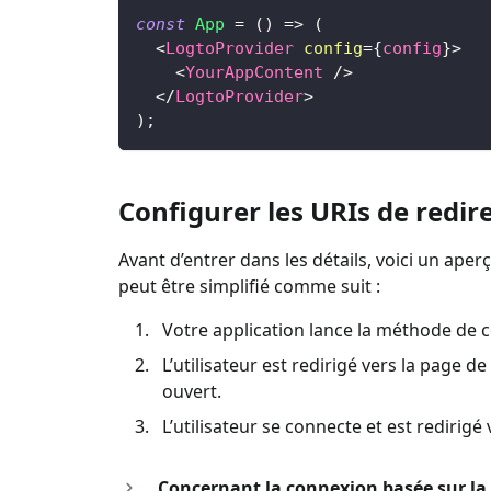
const
App
=
(
)
=>
(
<
LogtoProvider
config
=
{
config
}
>
<
YourAppContent
/>
</
LogtoProvider
>
)
;
Configurer les URIs de redir
Avant d’entrer dans les détails, voici un aper
peut être simplifié comme suit :
Votre application lance la méthode de 
L’utilisateur est redirigé vers la page 
ouvert.
L’utilisateur se connecte et est redirig
Concernant la connexion basée sur la 