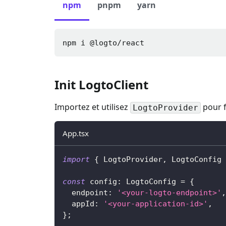
npm
pnpm
yarn
npm i 
@logto/react
Init LogtoClient
Importez et utilisez
pour f
LogtoProvider
App.tsx
import
{
LogtoProvider
,
LogtoConfig
const
 config
:
LogtoConfig
=
{
  endpoint
:
'<your-logto-endpoint>'
,
  appId
:
'<your-application-id>'
,
}
;