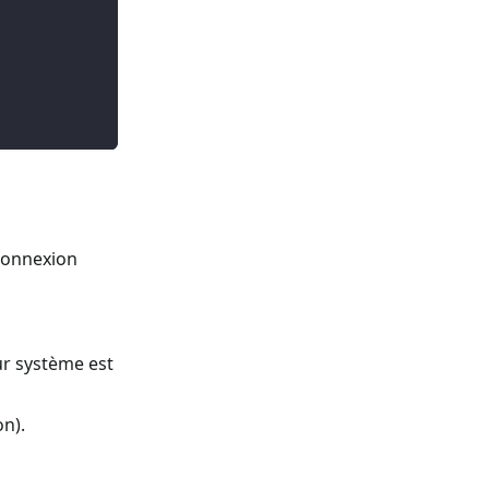
 connexion
eur système est
on).