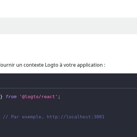
ournir un contexte Logto à votre application :
}
from
'@logto/react'
;
// Par exemple, http://localhost:3001