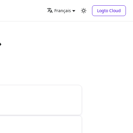
Logto Cloud
Français
»