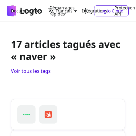
Démarrages
Protection
Documentation
Intégrations
Logto Cloud
Français
rapides
API
17 articles tagués avec
« naver »
Voir tous les tags