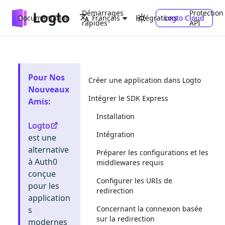
Démarrages
Protection
Documentation
Intégrations
Logto Cloud
Français
rapides
API
Pour Nos
Créer une application dans Logto
Nouveaux
Intégrer le SDK Express
Amis
:
Installation
Logto
Intégration
est une
alternative
Préparer les configurations et les
à Auth0
middlewares requis
conçue
Configurer les URIs de
pour les
redirection
application
Concernant la connexion basée
s
sur la redirection
modernes