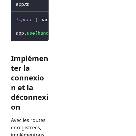
app.ts
import
{
 handleAuthRoutes 
}
from
'@logto/exp
app
.
use
(
handleAuthRoutes
(
config
)
)
;
Implémen
ter la
connexio
n et la
déconnexi
on
Avec les routes
enregistrées,
implémentons