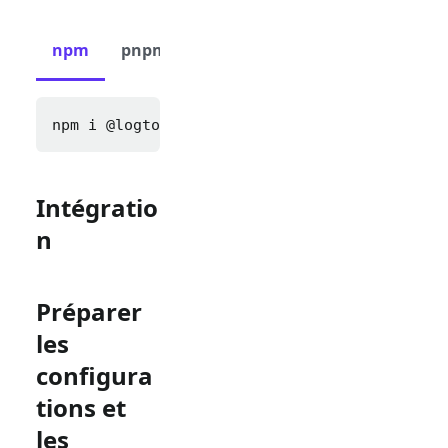
npm
pnpm
yarn
npm i 
@logto/express cookie-parser express-s
Intégratio
n
Préparer
les
configura
tions et
les