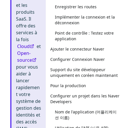
et les
Enregistrer les routes
produits
Implémenter la connexion et la
SaaS. Il
déconnexion
offre des
services à
Point de contrôle : Testez votre
application
la fois
Cloud
et
Ajouter le connecteur Naver
Open-
Configurer Connexion Naver
source
pour vous
Support du site développeur
aider à
uniquement en coréen maintenant
lancer
Pour la production
rapidemen
t votre
Configurer un projet dans les Naver
système de
Developers
gestion des
Nom de l'application (어플리케이
identités et
션 이름)
des accès
Utilisation de l'API (사용 API)