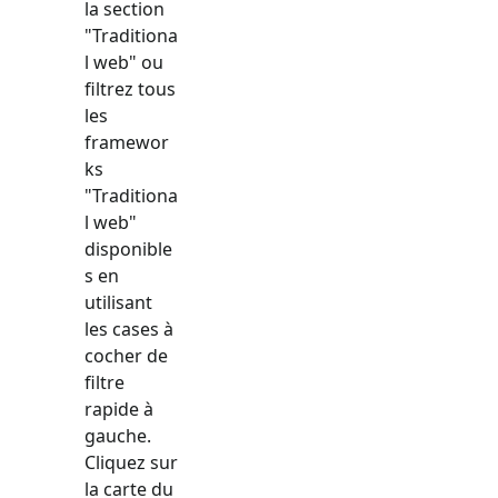
la section
"
Traditiona
l web
" ou
filtrez tous
les
framewor
ks
"
Traditiona
l web
"
disponible
s en
utilisant
les cases à
cocher de
filtre
rapide à
gauche.
Cliquez sur
la carte du