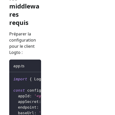
middlewa
res
requis
Préparer la
configuration
pour le client
Logto :
app.ts
import
{
 LogtoExpressConfig 
}
from
'@logto/e
const
 config
:
 LogtoExpressConfig 
=
{
  appId
:
'<your-application-id>'
,
  appSecret
:
'<your-application-secret>'
,
  endpoint
:
'<your-logto-endpoint>'
,
// Par 
  baseUrl
:
'<your-express-app-base-url>'
,
//