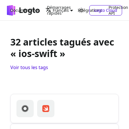
Démarrages
Protection
Documentation
Intégrations
Logto Cloud
Français
rapides
API
32 articles tagués avec
« ios-swift »
Voir tous les tags