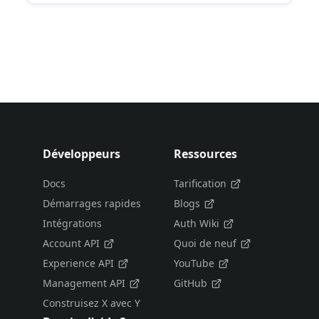
Développeurs
Ressources
Docs
Tarification
Démarrages rapides
Blogs
Intégrations
Auth Wiki
Account API
Quoi de neuf
Experience API
YouTube
Management API
GitHub
Construisez X avec Y