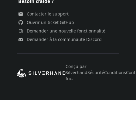
Besoin d'aide ?
Contacter le support
Ouvrir un ticket GitHub
Demander une nouvelle fonctionnalité
Demander à la communauté Discord
Conçu par
Silverhand
Sécurité
Conditions
Confi
Inc.