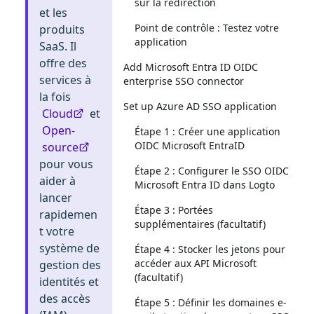
sur la redirection
et les
Point de contrôle : Testez votre
produits
application
SaaS. Il
offre des
Add Microsoft Entra ID OIDC
services à
enterprise SSO connector
la fois
Set up Azure AD SSO application
Cloud
et
Open-
Étape 1 : Créer une application
OIDC Microsoft EntraID
source
pour vous
Étape 2 : Configurer le SSO OIDC
aider à
Microsoft Entra ID dans Logto
lancer
Étape 3 : Portées
rapidemen
supplémentaires (facultatif)
t votre
système de
Étape 4 : Stocker les jetons pour
accéder aux API Microsoft
gestion des
(facultatif)
identités et
des accès
Étape 5 : Définir les domaines e-