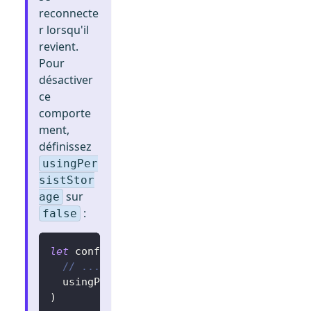
reconnecte
r lorsqu'il
revient.
Pour
désactiver
ce
comporte
ment,
définissez
usingPer
sistStor
sur
age
:
false
let
 config 
=
try
?
LogtoConfig
(
// ...
  usingPersistStorage
:
false
)