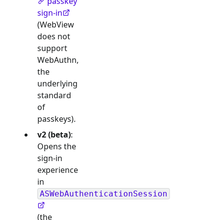
passkey
sign-in
(WebView
does not
support
WebAuthn,
the
underlying
standard
of
passkeys).
v2 (beta)
:
Opens the
sign-in
experience
in
ASWebAuthenticationSession
(the