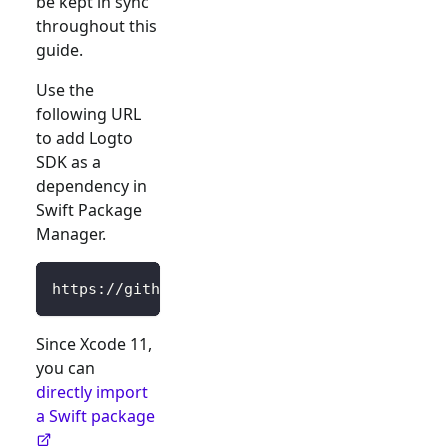
be kept in sync
throughout this
guide.
Use the
following URL
to add Logto
SDK as a
dependency in
Swift Package
Manager.
https://github.com/logto-io/swift.git
Since Xcode 11,
you can
directly import
a Swift package