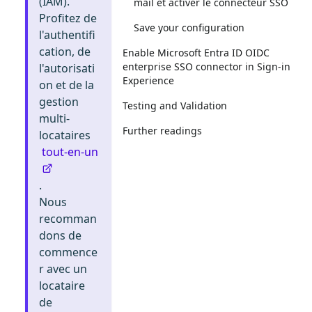
(IAM).
mail et activer le connecteur SSO
Profitez de
Save your configuration
l'authentifi
cation, de
Enable Microsoft Entra ID OIDC
enterprise SSO connector in Sign-in
l'autorisati
Experience
on et de la
gestion
Testing and Validation
multi-
Further readings
locataires
tout-en-un
.
Nous
recomman
dons de
commence
r avec un
locataire
de