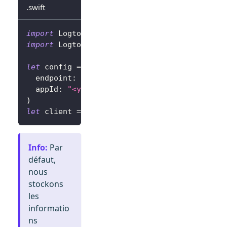
.swift
import
Logto
import
LogtoClient
let
 config 
=
try
?
LogtoConfig
(
  endpoint
:
"<your-logto-endpoint>"
,
// Par 
  appId
:
"<your-app-id>"
)
let
 client 
=
LogtoClient
(
useConfig
:
 config
)
Info
:
Par
défaut,
nous
stockons
les
informatio
ns