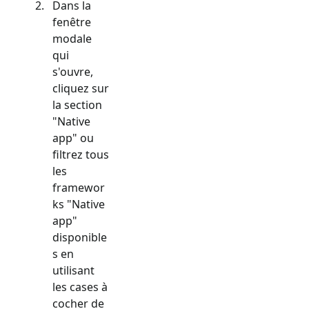
Dans la
fenêtre
modale
qui
s'ouvre,
cliquez sur
la section
"
Native
app
" ou
filtrez tous
les
framewor
ks "
Native
app
"
disponible
s en
utilisant
les cases à
cocher de