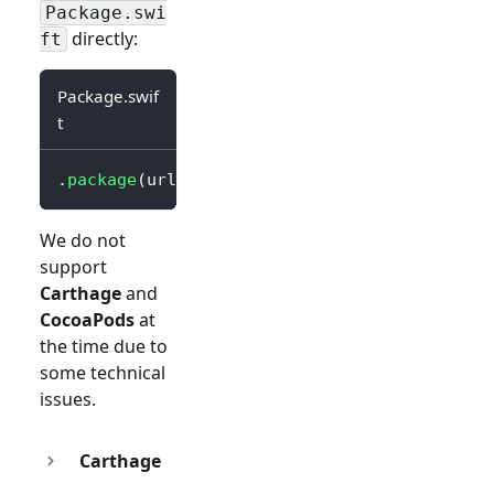
Package.swi
directly:
ft
Package.swif
t
.
package
(
url
:
"https://github.com/logto-io/s
We do not
support
Carthage
and
CocoaPods
at
the time due to
some technical
issues.
Carthage