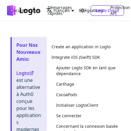
Démarrages
Protection
Documentation
Intégrations
Logto Cloud
Français
rapides
API
Pour Nos
Create an application in Logto
Nouveaux
Integrate iOS (Swift) SDK
Amis
:
Ajouter Logto SDK en tant que
Logto
dépendance
est une
Carthage
alternative
à Auth0
CocoaPods
conçue
Initialiser LogtoClient
pour les
application
Se connecter
s
Concernant la connexion basée
modernes