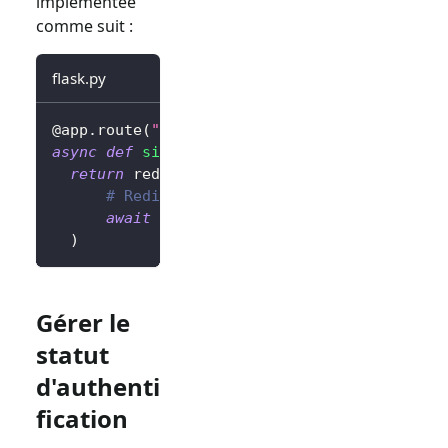
implémentée
comme suit :
flask.py
@app
.
route
(
"/sign-out"
)
async
def
sign_out
(
)
:
return
 redirect
(
# Redirigez l'utilisateur vers la page
await
 client
.
signOut
(
postLogoutRedirec
)
Gérer le
statut
d'authenti
fication