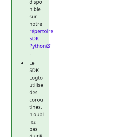
dispo
nible
sur
notre
répertoire
SDK
Python
.
Le
SDK
Logto
utilise
des
corou
tines,
n'oubl
iez
pas
d'utili