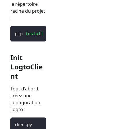
le répertoire
racine du projet
:
pip 
install
 logto 
# ou `poetry add logto` ou
Init
LogtoClie
nt
Tout d'abord,
créez une
configuration
Logto :
client.py