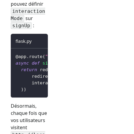
pouvez définir
interaction
sur
Mode
:
signUp
flask.py
@app
.
route
(
"/sign-in"
)
async
def
sign_in
(
)
:
return
 redirect
(
await
 client
.
signIn
(
      redirectUri
=
"http://localhost:3000/cal
      interactionMode
=
"signUp"
,
# Afficher l
)
)
Désormais,
chaque fois que
vos utilisateurs
visitent