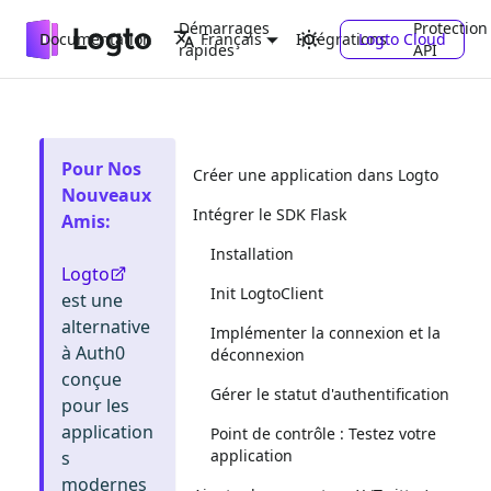
Démarrages
Protection
Documentation
Intégrations
Logto Cloud
Français
rapides
API
Pour Nos
Créer une application dans Logto
Nouveaux
Intégrer le SDK Flask
Amis
:
Installation
Logto
Init LogtoClient
est une
alternative
Implémenter la connexion et la
à Auth0
déconnexion
conçue
Gérer le statut d'authentification
pour les
application
Point de contrôle : Testez votre
application
s
modernes