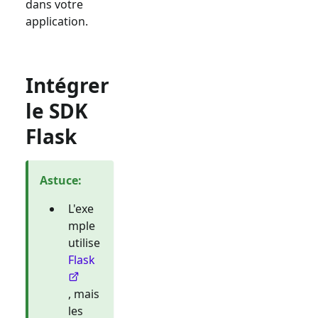
dans votre
application.
Intégrer
le SDK
Flask
Astuce
:
L'exe
mple
utilise
Flask
, mais
les