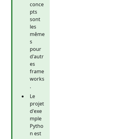
conce
pts
sont
les
même
s
pour
d'autr
es
frame
works
.
Le
projet
d'exe
mple
Pytho
n est