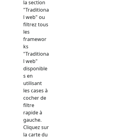
la section
"
Traditiona
l web
" ou
filtrez tous
les
framewor
ks
"
Traditiona
l web
"
disponible
s en
utilisant
les cases à
cocher de
filtre
rapide à
gauche.
Cliquez sur
la carte du