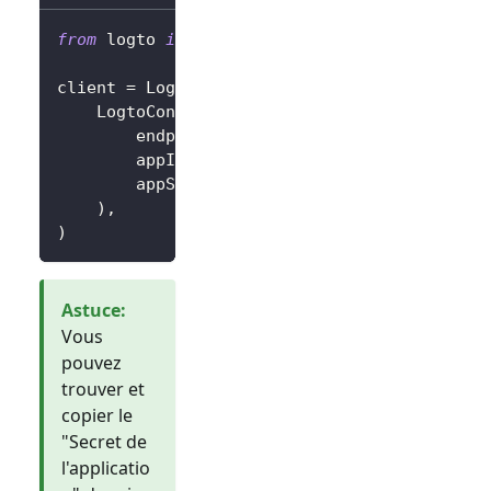
from
 logto 
import
 LogtoClient
,
 LogtoConfig
client 
=
 LogtoClient
(
    LogtoConfig
(
        endpoint
=
"https://you-logto-endpoint
        appId
=
"replace-with-your-app-id"
,
        appSecret
=
"replace-with-your-app-sec
)
,
)
Astuce
:
Vous
pouvez
trouver et
copier le
"Secret de
l'applicatio