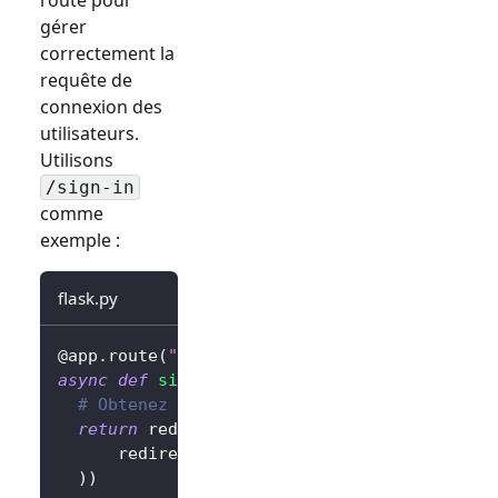
gérer
correctement la
requête de
connexion des
utilisateurs.
Utilisons
/sign-in
comme
exemple :
flask.py
@app
.
route
(
"/sign-in"
)
async
def
sign_in
(
)
:
# Obtenez l'URL de connexion et redirigez 
return
 redirect
(
await
 client
.
signIn
(
      redirectUri
=
"http://localhost:3000/cal
)
)