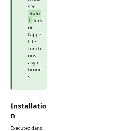
ser
awai
lors
t
de
l'appe
l de
foncti
ons
async
hrone
s.
Installatio
n
Exécutez dans