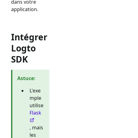
dans votre
application.
Intégrer
Logto
SDK
Astuce
:
L'exe
mple
utilise
Flask
, mais
les