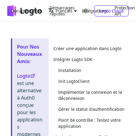
Démarrages
Protection
Documentation
Intégrations
Logto Cloud
Français
rapides
API
Pour Nos
Créer une application dans Logto
Nouveaux
Intégrer Logto SDK
Amis
:
Installation
Logto
Init LogtoClient
est une
alternative
Implémenter la connexion et la
à Auth0
déconnexion
conçue
Gérer le statut d'authentification
pour les
application
Point de contrôle : Testez votre
application
s
modernes