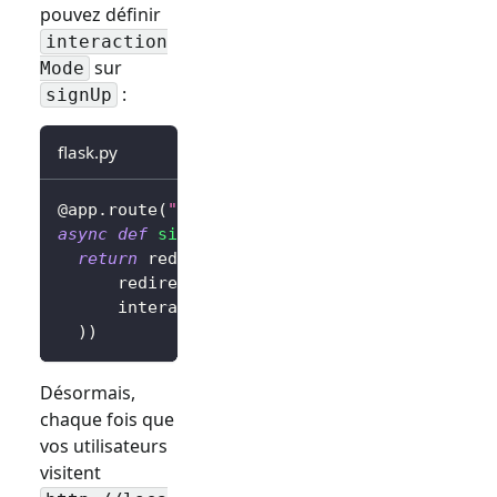
pouvez définir
interaction
sur
Mode
:
signUp
flask.py
@app
.
route
(
"/sign-in"
)
async
def
sign_in
(
)
:
return
 redirect
(
await
 client
.
signIn
(
      redirectUri
=
"http://localhost:3000/cal
      interactionMode
=
"signUp"
,
# Afficher l
)
)
Désormais,
chaque fois que
vos utilisateurs
visitent