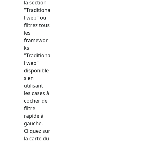
la section
"
Traditiona
l web
" ou
filtrez tous
les
framewor
ks
"
Traditiona
l web
"
disponible
s en
utilisant
les cases à
cocher de
filtre
rapide à
gauche.
Cliquez sur
la carte du