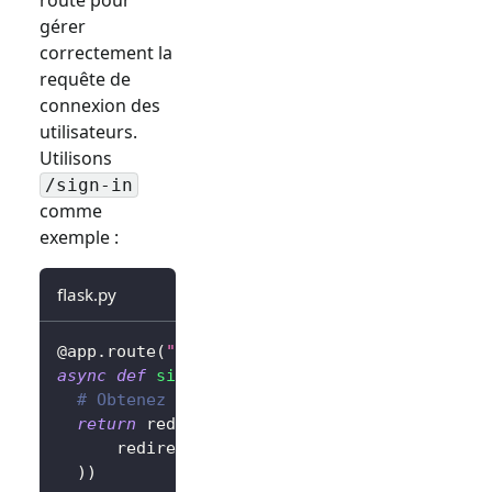
gérer
correctement la
requête de
connexion des
utilisateurs.
Utilisons
/sign-in
comme
exemple :
flask.py
@app
.
route
(
"/sign-in"
)
async
def
sign_in
(
)
:
# Obtenez l'URL de connexion et redirigez 
return
 redirect
(
await
 client
.
signIn
(
      redirectUri
=
"http://localhost:3000/cal
)
)