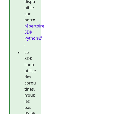
dispo
nible
sur
notre
répertoire
SDK
Python
.
Le
SDK
Logto
utilise
des
corou
tines,
n'oubl
iez
pas
d'utili