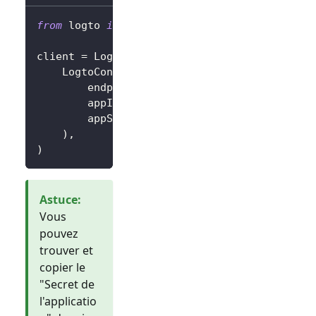
from
 logto 
import
 LogtoClient
,
 LogtoConfig
client 
=
 LogtoClient
(
    LogtoConfig
(
        endpoint
=
"https://you-logto-endpoint
        appId
=
"replace-with-your-app-id"
,
        appSecret
=
"replace-with-your-app-sec
)
,
)
Astuce
:
Vous
pouvez
trouver et
copier le
"Secret de
l'applicatio