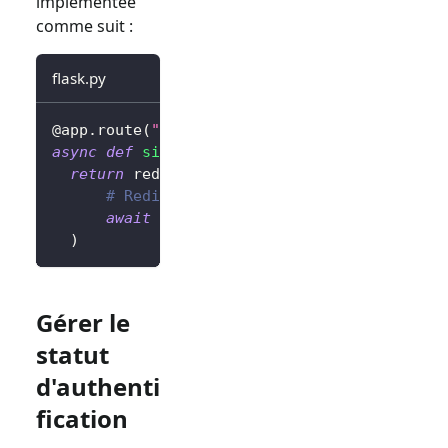
implémentée
comme suit :
flask.py
@app
.
route
(
"/sign-out"
)
async
def
sign_out
(
)
:
return
 redirect
(
# Redirigez l'utilisateur vers la page
await
 client
.
signOut
(
postLogoutRedirec
)
Gérer le
statut
d'authenti
fication