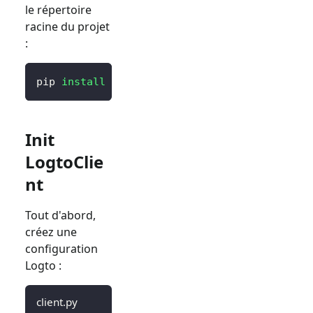
le répertoire
racine du projet
:
pip 
install
 logto 
# ou `poetry add logto` ou
Init
LogtoClie
nt
Tout d'abord,
créez une
configuration
Logto :
client.py