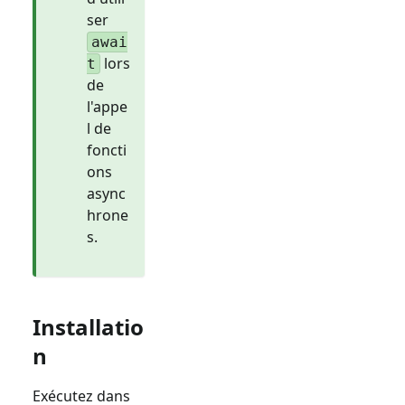
ser
awai
lors
t
de
l'appe
l de
foncti
ons
async
hrone
s.
Installatio
n
Exécutez dans