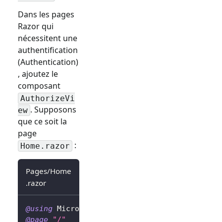
Dans les pages
Razor qui
nécessitent une
authentification
(Authentication)
, ajoutez le
composant
AuthorizeVi
. Supposons
ew
que ce soit la
page
:
Home.razor
Pages/Home
.razor
@using
Microsoft
.
AspNetCore
.
Components
.
Autho
@page
"/"