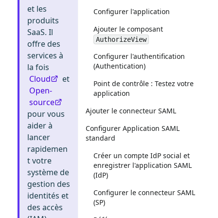
et les
Configurer l'application
produits
Ajouter le composant
SaaS. Il
AuthorizeView
offre des
services à
Configurer l'authentification
(Authentication)
la fois
Cloud
et
Point de contrôle : Testez votre
Open-
application
source
Ajouter le connecteur SAML
pour vous
aider à
Configurer Application SAML
lancer
standard
rapidemen
Créer un compte IdP social et
t votre
enregistrer l'application SAML
système de
(IdP)
gestion des
Configurer le connecteur SAML
identités et
(SP)
des accès