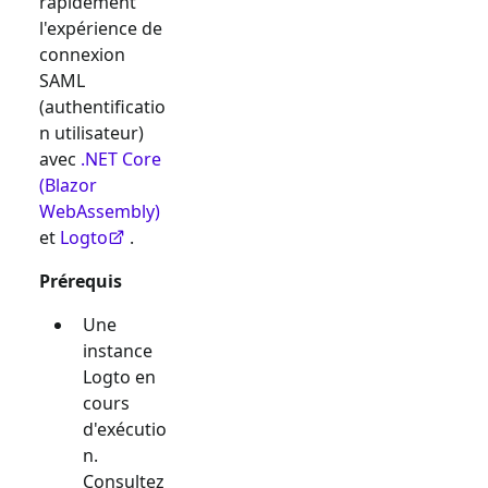
rapidement
l'expérience de
connexion
SAML
(authentificatio
n utilisateur)
avec
.NET Core
(Blazor
WebAssembly)
et
Logto
.
Prérequis
Une
instance
Logto en
cours
d'exécutio
n.
Consultez