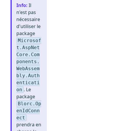
Info
:
Il
n'est pas
nécessaire
d'utiliser le
package
Microsof
t.AspNet
Core.Com
ponents.
WebAssem
bly.Auth
enticati
. Le
on
package
Blorc.Op
enIdConn
ect
prendra en