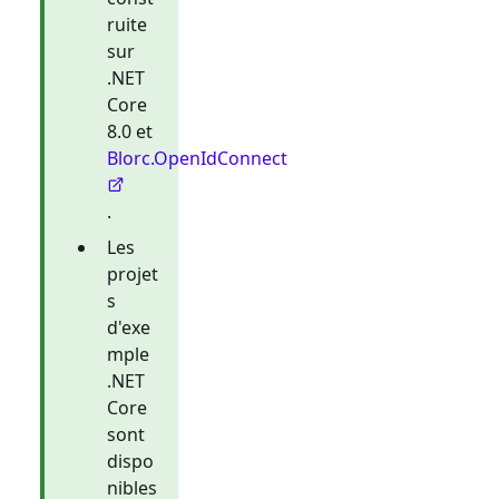
ruite
sur
.NET
Core
8.0 et
Blorc.OpenIdConnect
.
Les
projet
s
d'exe
mple
.NET
Core
sont
dispo
nibles