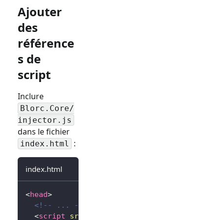
Ajouter
des
référence
s de
script
Inclure
Blorc.Core/
injector.js
dans le fichier
:
index.html
index.html
<
head
>
<!-- ... -->
<
script
src
=
"
_content/Blorc.Core/injector.