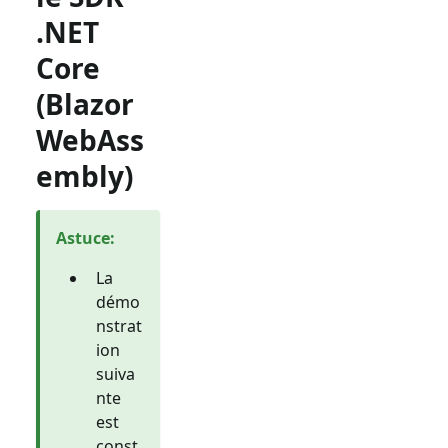
.NET
Core
(Blazor
WebAss
embly)
Astuce
:
La
démo
nstrat
ion
suiva
nte
est
const