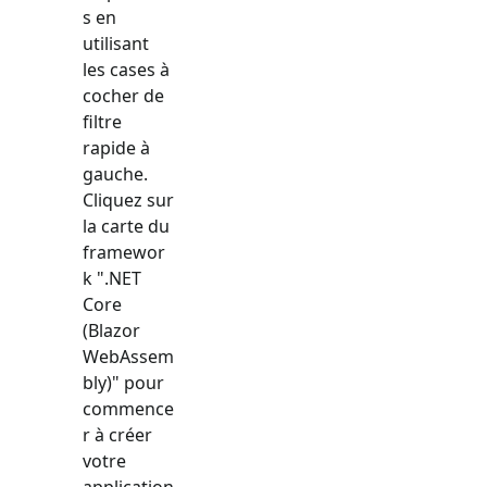
s en
utilisant
les cases à
cocher de
filtre
rapide à
gauche.
Cliquez sur
la carte du
framewor
k "
.NET
Core
(Blazor
WebAssem
bly)
" pour
commence
r à créer
votre
application