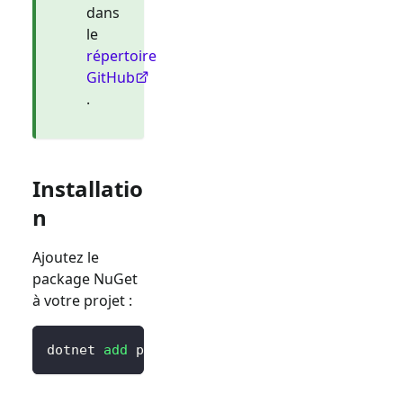
dans
le
répertoire
GitHub
.
Installatio
n
Ajoutez le
package NuGet
à votre projet :
dotnet 
add
 package Blorc.OpenIdConnect