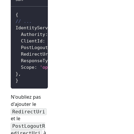
{
// ...
IdentityServer
:
{
Authority
:
'https://<your-logto-endpoint>/
ClientId
:
'<your-logto-app-id>'
,
PostLogoutRedirectUri
:
'http://localhost:3
RedirectUri
:
'http://localhost:3000/callba
ResponseType
:
'code'
,
Scope
:
'openid profile'
,
// Ajoutez plus d
}
,
}
N'oubliez pas
d'ajouter le
RedirectUri
et le
PostLogoutR
à
edirectUri