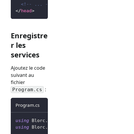
<!-- ... -->
</
head
>
Enregistre
r les
services
Ajoutez le code
suivant au
fichier
:
Program.cs
Program.cs
using
Blorc
.
OpenIdConnect
;
using
Blorc
.
Services
;