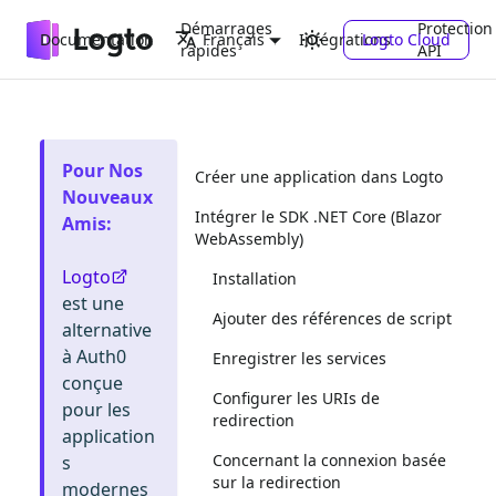
Démarrages
Protection
Documentation
Intégrations
Logto Cloud
Français
rapides
API
Pour Nos
Créer une application dans Logto
Nouveaux
Intégrer le SDK .NET Core (Blazor
Amis
:
WebAssembly)
Logto
Installation
est une
Ajouter des références de script
alternative
à Auth0
Enregistrer les services
conçue
Configurer les URIs de
pour les
redirection
application
Concernant la connexion basée
s
sur la redirection
modernes