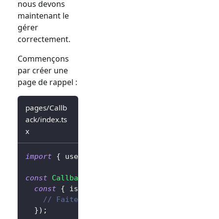
nous devons
maintenant le
gérer
correctement.
Commençons
par créer une
page de rappel :
pages/Callb
ack/index.ts
x
import
{
 useHandleSignInCallback 
}
from
'@lo
const
Callback
=
(
)
=>
{
const
{
 isLoading 
}
=
useHandleSignInCallb
// Faites quelque chose une fois terminé
}
)
;