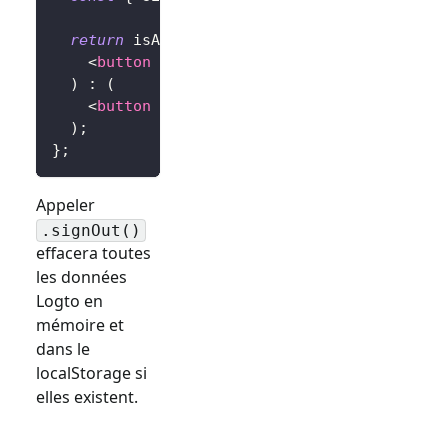
return
 isAuthenticated 
?
(
<
button
onClick
=
{
signOut
}
>
Sign Out
</
butt
)
:
(
<
button
onClick
=
{
(
)
=>
signIn
(
'http://lo
)
;
}
;
Appeler
.signOut()
effacera toutes
les données
Logto en
mémoire et
dans le
localStorage si
elles existent.