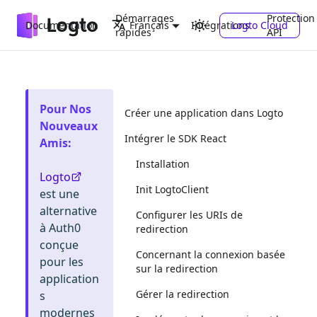
Démarrages
Protection
Documentation
Intégrations
Logto Cloud
Français
rapides
API
Pour Nos
Créer une application dans Logto
Nouveaux
Intégrer le SDK React
Amis
:
Installation
Logto
Init LogtoClient
est une
alternative
Configurer les URIs de
à Auth0
redirection
conçue
Concernant la connexion basée
pour les
sur la redirection
application
Gérer la redirection
s
modernes