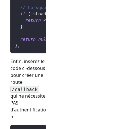
// Lorsque c'est en cours de traitement
if
(
isLoading
)
{
return
<
div
>
Redirection...
</
div
>
;
}
return
null
;
}
;
Enfin, insérez le
code ci-dessous
pour créer une
route
/callback
qui ne nécessite
PAS
d'authentificatio
n :