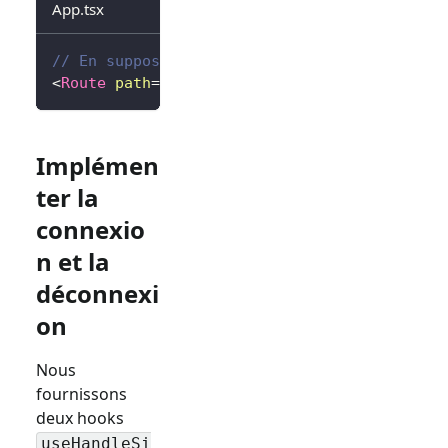
App.tsx
// En supposant react-router
<
Route
path
=
"
/callback
"
element
=
{
<
Callback
/
Implémen
ter la
connexio
n et la
déconnexi
on
Nous
fournissons
deux hooks
useHandleSi