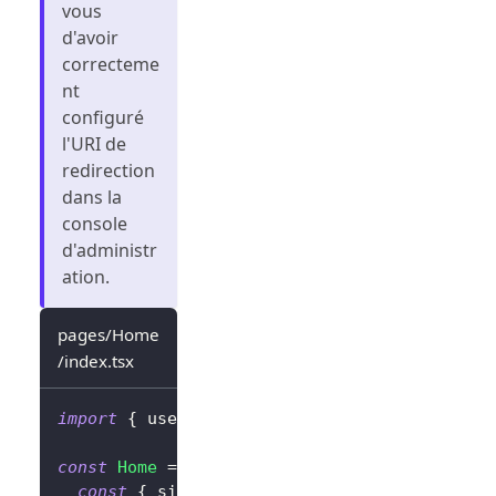
vous
d'avoir
correcteme
nt
configuré
l'URI de
redirection
dans la
console
d'administr
ation.
pages/Home
/index.tsx
import
{
 useLogto 
}
from
'@logto/react'
;
const
Home
=
(
)
=>
{
const
{
 signIn
,
 signOut
,
 isAuthenticated 
}