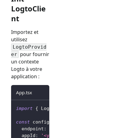
LogtoClie
nt
Importez et
utilisez
LogtoProvid
pour fournir
er
un contexte
Logto à votre
application :
App.tsx
import
{
LogtoProvider
,
LogtoConfig
}
from
'
const
 config
:
LogtoConfig
=
{
  endpoint
:
'<your-logto-endpoint>'
,
// Par 
  appId
:
'<your-application-id>'
,