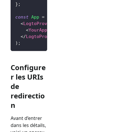
}
;
const
App
=
(
)
=>
(
<
LogtoProvider
config
=
{
config
}
>
<
YourAppContent
/>
</
LogtoProvider
>
)
;
Configure
r les URIs
de
redirectio
n
Avant d’entrer
dans les détails,