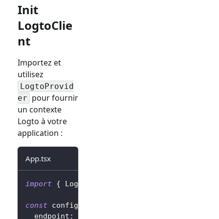
Init
LogtoClie
nt
Importez et
utilisez
LogtoProvid
pour fournir
er
un contexte
Logto à votre
application :
App.tsx
import
{
LogtoProvider
,
LogtoConfig
}
from
'
const
 config
:
LogtoConfig
=
{
  endpoint
:
'<your-logto-endpoint>'
,
// Par 