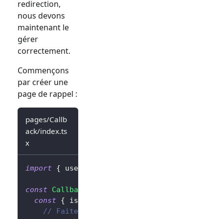
redirection,
nous devons
maintenant le
gérer
correctement.
Commençons
par créer une
page de rappel :
pages/Callb
ack/index.ts
x
import
{
 useHandleSignInCallback 
}
from
'@lo
const
Callback
=
(
)
=>
{
const
{
 isLoading 
}
=
useHandleSignInCallb
// Faites quelque chose une fois terminé