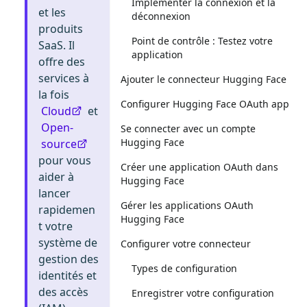
Implémenter la connexion et la
et les
déconnexion
produits
Point de contrôle : Testez votre
SaaS. Il
application
offre des
services à
Ajouter le connecteur Hugging Face
la fois
Configurer Hugging Face OAuth app
Cloud
et
Open-
Se connecter avec un compte
Hugging Face
source
pour vous
Créer une application OAuth dans
aider à
Hugging Face
lancer
Gérer les applications OAuth
rapidemen
Hugging Face
t votre
système de
Configurer votre connecteur
gestion des
Types de configuration
identités et
des accès
Enregistrer votre configuration