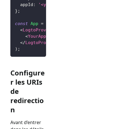
  appId
:
'<your-application-id>'
,
}
;
const
App
=
(
)
=>
(
<
LogtoProvider
config
=
{
config
}
>
<
YourAppContent
/>
</
LogtoProvider
>
)
;
Configure
r les URIs
de
redirectio
n
Avant d’entrer