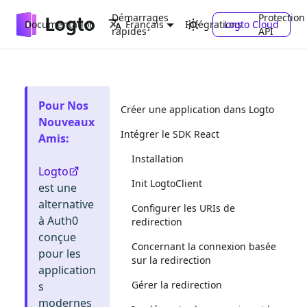
Démarrages
Protection
Documentation
Intégrations
Logto Cloud
Français
rapides
API
Pour Nos
Créer une application dans Logto
Nouveaux
Intégrer le SDK React
Amis
:
Installation
Logto
Init LogtoClient
est une
alternative
Configurer les URIs de
à Auth0
redirection
conçue
Concernant la connexion basée
pour les
sur la redirection
application
Gérer la redirection
s
modernes