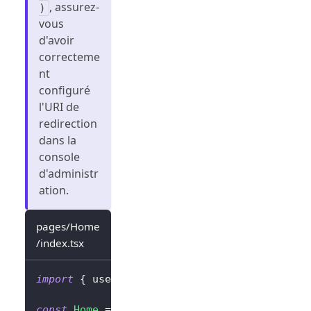
, assurez-
)
vous
d'avoir
correcteme
nt
configuré
l'URI de
redirection
dans la
console
d'administr
ation.
pages/Home
/index.tsx
import
{
 useLogto 
}
from
'@logto/react'
;
const
Home
=
(
)
=>
{