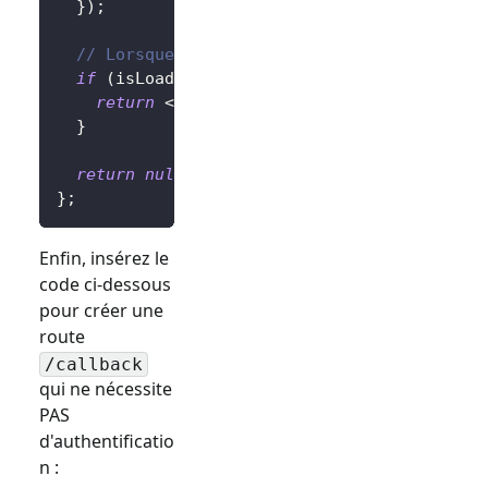
}
)
;
// Lorsque c'est en cours de traitement
if
(
isLoading
)
{
return
<
div
>
Redirection...
</
div
>
;
}
return
null
;
}
;
Enfin, insérez le
code ci-dessous
pour créer une
route
/callback
qui ne nécessite
PAS
d'authentificatio
n :