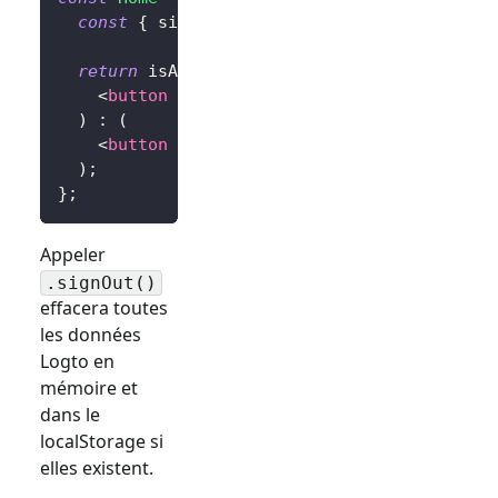
const
{
 signIn
,
 signOut
,
 isAuthenticated 
}
return
 isAuthenticated 
?
(
<
button
onClick
=
{
signOut
}
>
Sign Out
</
butt
)
:
(
<
button
onClick
=
{
(
)
=>
signIn
(
'http://lo
)
;
}
;
Appeler
.signOut()
effacera toutes
les données
Logto en
mémoire et
dans le
localStorage si
elles existent.