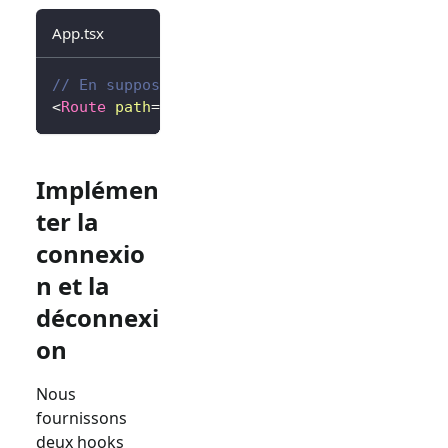
App.tsx
// En supposant react-router
<
Route
path
=
"
/callback
"
element
=
{
<
Callback
/
Implémen
ter la
connexio
n et la
déconnexi
on
Nous
fournissons
deux hooks