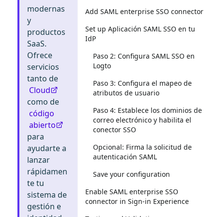
modernas
Add SAML enterprise SSO connector
y
Set up Aplicación SAML SSO en tu
productos
IdP
SaaS.
Ofrece
Paso 2: Configura SAML SSO en
Logto
servicios
tanto de
Paso 3: Configura el mapeo de
Cloud
atributos de usuario
como de
Paso 4: Establece los dominios de
código
correo electrónico y habilita el
abierto
conector SSO
para
Opcional: Firma la solicitud de
ayudarte a
autenticación SAML
lanzar
rápidamen
Save your configuration
te tu
Enable SAML enterprise SSO
sistema de
connector in Sign-in Experience
gestión e