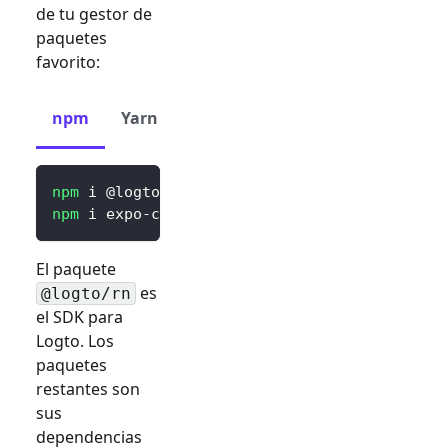
de tu gestor de
paquetes
favorito:
npm
Yarn
pnpm
npm
 i @logto/rn
npm
 i expo-crypto expo-secure-store expo-web
El paquete
es
@logto/rn
el SDK para
Logto. Los
paquetes
restantes son
sus
dependencias