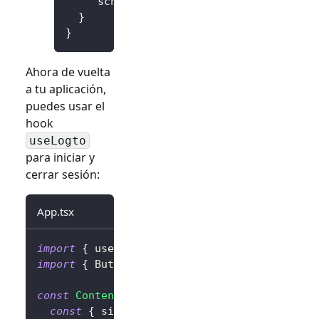
"scheme"
:
"io.logto"
}
}
Ahora de vuelta
a tu aplicación,
puedes usar el
hook
useLogto
para iniciar y
cerrar sesión:
App.tsx
import
{
 useLogto 
}
from
'@logto/rn'
;
import
{
Button
}
from
'react-native'
;
const
Content
=
(
)
=>
{
const
{
 signIn
,
 signOut
,
 isAuthenticated 
}