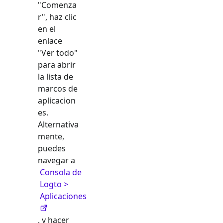
"Comenza
r", haz clic
en el
enlace
"Ver todo"
para abrir
la lista de
marcos de
aplicacion
es.
Alternativa
mente,
puedes
navegar a
Consola de
Logto >
Aplicaciones
, y hacer