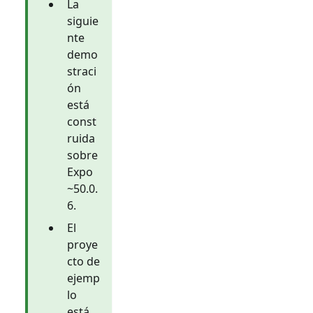
La
siguie
nte
demo
straci
ón
está
const
ruida
sobre
Expo
~50.0.
6.
El
proye
cto de
ejemp
lo
está