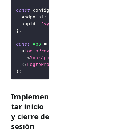
const
 config
:
LogtoConfig
=
{
  endpoint
:
'<your-logto-endpoint>'
,
  appId
:
'<your-application-id>'
,
}
;
const
App
=
(
)
=>
(
<
LogtoProvider
config
=
{
config
}
>
<
YourAppContent
/>
</
LogtoProvider
>
)
;
Implemen
tar inicio
y cierre de
sesión