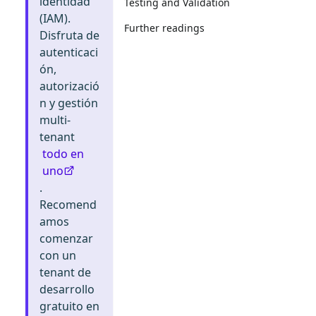
identidad
Testing and Validation
(IAM).
Further readings
Disfruta de
autenticaci
ón,
autorizació
n y gestión
multi-
tenant
todo en
uno
.
Recomend
amos
comenzar
con un
tenant de
desarrollo
gratuito en