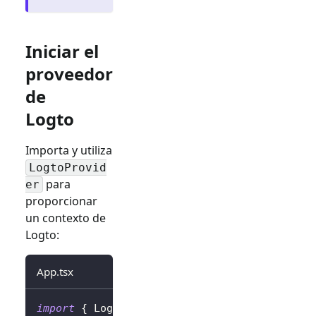
Iniciar el
proveedor
de
Logto
Importa y utiliza
LogtoProvid
para
er
proporcionar
un contexto de
Logto:
App.tsx
import
{
LogtoProvider
,
LogtoConfig
}
from
'