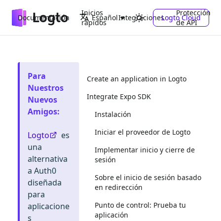
Inicios
Protección
Documentación
Integraciones
Logto Cloud
Español
rápidos
de API
Para
Create an application in Logto
Nuestros
Integrate Expo SDK
Nuevos
Amigos
:
Instalación
Iniciar el proveedor de Logto
Logto
es
una
Implementar inicio y cierre de
alternativa
sesión
a Auth0
Sobre el inicio de sesión basado
diseñada
en redirección
para
Punto de control: Prueba tu
aplicacione
aplicación
s