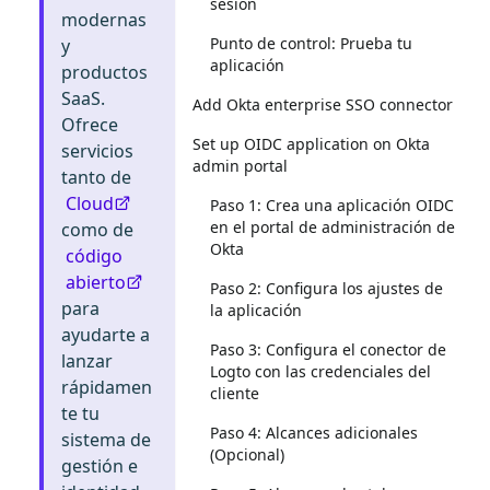
sesión
modernas
Punto de control: Prueba tu
y
aplicación
productos
SaaS.
Add Okta enterprise SSO connector
Ofrece
Set up OIDC application on Okta
servicios
admin portal
tanto de
Cloud
Paso 1: Crea una aplicación OIDC
en el portal de administración de
como de
Okta
código
abierto
Paso 2: Configura los ajustes de
para
la aplicación
ayudarte a
Paso 3: Configura el conector de
lanzar
Logto con las credenciales del
rápidamen
cliente
te tu
Paso 4: Alcances adicionales
sistema de
(Opcional)
gestión e