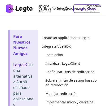
Inicios
Protección
Documentación
Integraciones
Logto Cloud
Español
rápidos
de API
Para
Create an application in Logto
Nuestros
Integrate Vue SDK
Nuevos
Amigos
:
Instalación
Inicializar LogtoClient
Logto
es
una
Configurar URIs de redirección
alternativa
Sobre el inicio de sesión basado
a Auth0
en redirección
diseñada
para
Manejar redirección
aplicacione
Implementar inicio y cierre de
s