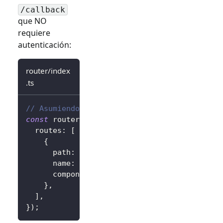
/callback
que NO
requiere
autenticación:
router/index
.ts
// Asumiendo vue-router
const
 router 
=
createRouter
(
{
  routes
:
[
{
      path
:
'/callback'
,
      name
:
'callback'
,
      component
:
 CallbackView
,
}
,
]
,
}
)
;