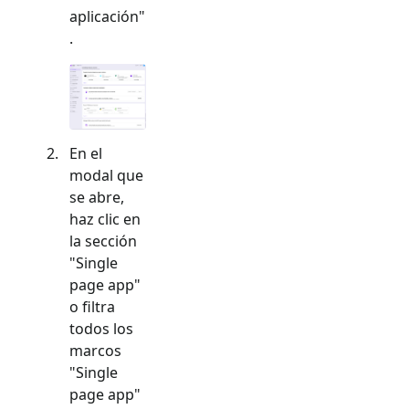
aplicación"
.
En el
modal que
se abre,
haz clic en
la sección
"
Single
page app
"
o filtra
todos los
marcos
"
Single
page app
"