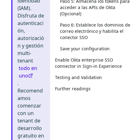
identidad
Paso 5: Almacena los tokens para
acceder a las APIs de Okta
(IAM).
(Opcional)
Disfruta de
autenticaci
Paso 6: Establece los dominios de
ón,
correo electrónico y habilita el
conector SSO
autorizació
n y gestión
Save your configuration
multi-
Enable Okta enterprise SSO
tenant
connector in Sign-in Experience
todo en
uno
Testing and Validation
.
Further readings
Recomend
amos
comenzar
con un
tenant de
desarrollo
gratuito en