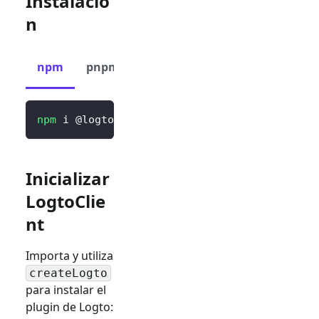
Instalació
n
npm
pnpm
yarn
npm
 i @logto/vue
Inicializar
LogtoClie
nt
Importa y utiliza
createLogto
para instalar el
plugin de Logto: