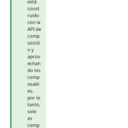
está
const
ruido
con la
API de
comp
osició
n y
aprov
echan
do los
comp
osabl
es,
por lo
tanto,
solo
es
comp