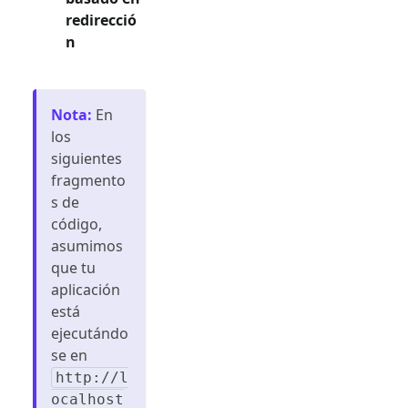
redirecció
n
Nota
:
En
los
siguientes
fragmento
s de
código,
asumimos
que tu
aplicación
está
ejecutándo
se en
http://l
ocalhost