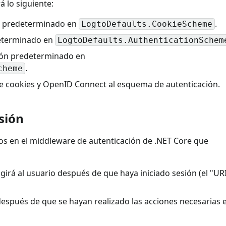
á lo siguiente:
ón predeterminado en
.
LogtoDefaults.CookieScheme
determinado en
LogtoDefaults.AuthenticationSchem
sión predeterminado en
.
cheme
e cookies y OpenID Connect al esquema de autenticación.
esión
os en el middleware de autenticación de .NET Core que
rigirá al usuario después de que haya iniciado sesión (el "UR
á después de que se hayan realizado las acciones necesarias e