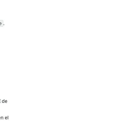
.
e
I de
n el