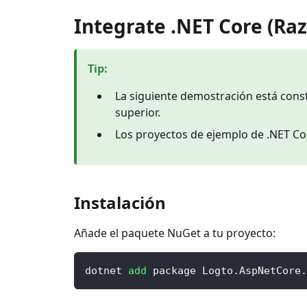
Integrate .NET Core (Ra
Tip
:
La siguiente demostración está const
superior.
Los proyectos de ejemplo de .NET Co
Instalación
Añade el paquete NuGet a tu proyecto:
dotnet 
add
 package Logto.AspNetCore.