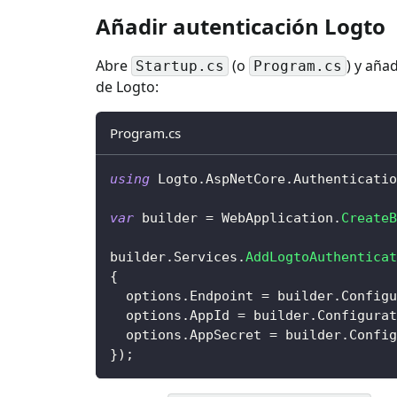
Añadir autenticación Logto
Abre
(o
) y aña
Startup.cs
Program.cs
de Logto:
Program.cs
using
Logto
.
AspNetCore
.
Authenticatio
var
 builder 
=
 WebApplication
.
CreateB
builder
.
Services
.
AddLogtoAuthenticat
{
  options
.
Endpoint 
=
 builder
.
Configu
  options
.
AppId 
=
 builder
.
Configurat
  options
.
AppSecret 
=
 builder
.
Config
}
)
;