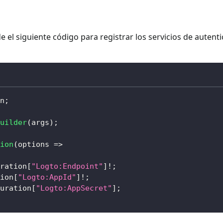
de el siguiente código para registrar los servicios de autent
n
;
uilder
(
args
)
;
ion
(
options 
=>
ration
[
"Logto:Endpoint"
]
!
;
ion
[
"Logto:AppId"
]
!
;
uration
[
"Logto:AppSecret"
]
;