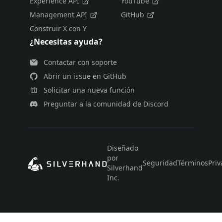
Experience API
YouTube
Management API
GitHub
Construir X con Y
¿Necesitas ayuda?
Contactar con soporte
Abrir un issue en GitHub
Solicitar una nueva función
Preguntar a la comunidad de Discord
Diseñado
por
Seguridad
Términos
Priv
Silverhand
Inc.