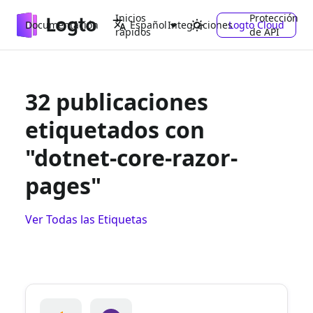
Inicios
Protección
Documentación
Integraciones
Logto Cloud
Español
rápidos
de API
32 publicaciones
etiquetados con
"dotnet-core-razor-
pages"
Ver Todas las Etiquetas