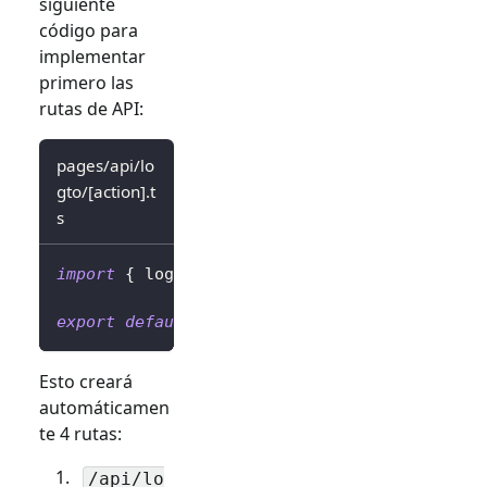
siguiente
código para
implementar
primero las
rutas de API:
pages/api/lo
gto/[action].t
s
import
{
 logtoClient 
}
from
'../../../librar
export
default
 logtoClient
.
handleAuthRoutes
(
Esto creará
automáticamen
te 4 rutas:
/api/lo