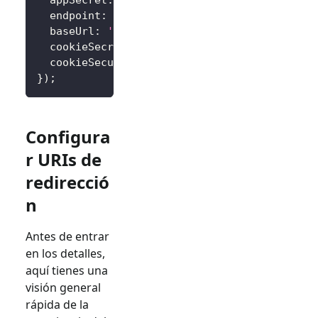
  endpoint
:
'<your-logto-endpoint>'
,
// Ej. 
  baseUrl
:
'http://localhost:3000'
,
  cookieSecret
:
'complex_password_at_least_3
  cookieSecure
:
 process
.
env
.
NODE_ENV
===
'pr
}
)
;
Configura
r URIs de
redirecció
n
Antes de entrar
en los detalles,
aquí tienes una
visión general
rápida de la