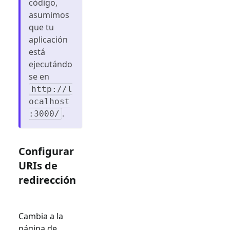
código,
asumimos
que tu
aplicación
está
ejecutándo
se en
http://l
ocalhost
.
:3000/
Configurar
URIs de
redirección
Cambia a la
página de