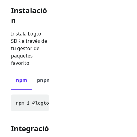
Instalació
n
Instala Logto
SDK a través de
tu gestor de
paquetes
favorito:
npm
pnpm
yarn
npm i 
@logto/next
Integració