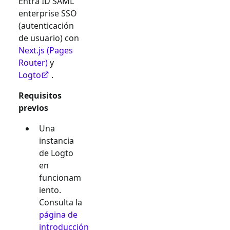
Entra ID SAML
enterprise SSO
(autenticación
de usuario) con
Next.js (Pages
Router)
y
Logto
.
Requisitos
previos
Una
instancia
de Logto
en
funcionam
iento.
Consulta la
página de
introducción