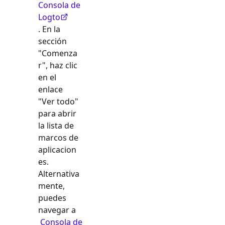
Consola de
Logto
. En la
sección
"Comenza
r", haz clic
en el
enlace
"Ver todo"
para abrir
la lista de
marcos de
aplicacion
es.
Alternativa
mente,
puedes
navegar a
Consola de