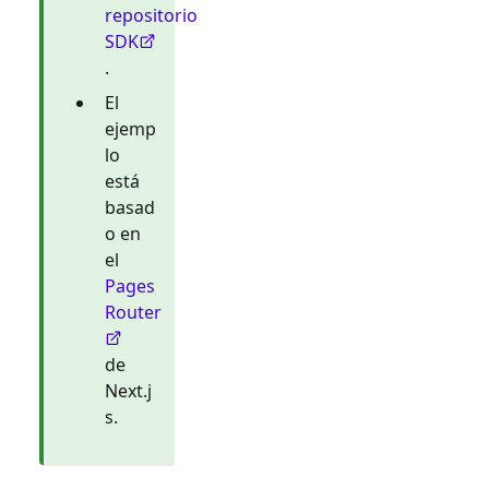
repositorio
SDK
.
El
ejemp
lo
está
basad
o en
el
Pages
Router
de
Next.j
s.