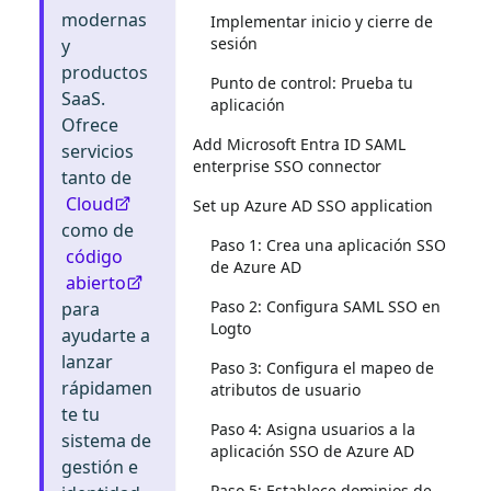
modernas
Implementar inicio y cierre de
sesión
y
productos
Punto de control: Prueba tu
SaaS.
aplicación
Ofrece
Add Microsoft Entra ID SAML
servicios
enterprise SSO connector
tanto de
Cloud
Set up Azure AD SSO application
como de
Paso 1: Crea una aplicación SSO
código
de Azure AD
abierto
Paso 2: Configura SAML SSO en
para
Logto
ayudarte a
lanzar
Paso 3: Configura el mapeo de
rápidamen
atributos de usuario
te tu
Paso 4: Asigna usuarios a la
sistema de
aplicación SSO de Azure AD
gestión e
Paso 5: Establece dominios de