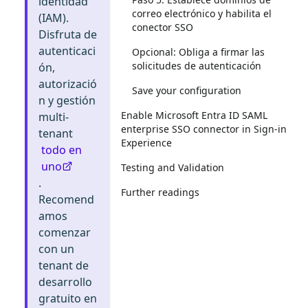
identidad
correo electrónico y habilita el
(IAM).
conector SSO
Disfruta de
autenticaci
Opcional: Obliga a firmar las
solicitudes de autenticación
ón,
autorizació
Save your configuration
n y gestión
Enable Microsoft Entra ID SAML
multi-
enterprise SSO connector in Sign-in
tenant
Experience
todo en
uno
Testing and Validation
.
Further readings
Recomend
amos
comenzar
con un
tenant de
desarrollo
gratuito en