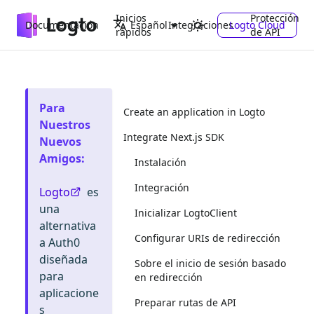
Inicios
Protección
Documentación
Integraciones
Logto Cloud
Español
rápidos
de API
Para
Create an application in Logto
Nuestros
Integrate Next.js SDK
Nuevos
Amigos
:
Instalación
Integración
Logto
es
una
Inicializar LogtoClient
alternativa
Configurar URIs de redirección
a Auth0
diseñada
Sobre el inicio de sesión basado
para
en redirección
aplicacione
Preparar rutas de API
s