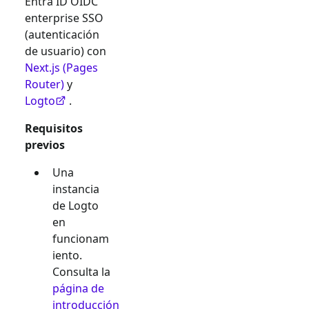
Entra ID OIDC
enterprise SSO
(autenticación
de usuario) con
Next.js (Pages
Router)
y
Logto
.
Requisitos
previos
Una
instancia
de Logto
en
funcionam
iento.
Consulta la
página de
introducción