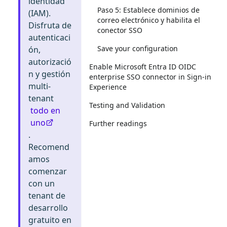
identidad
Paso 5: Establece dominios de
(IAM).
correo electrónico y habilita el
Disfruta de
conector SSO
autenticaci
Save your configuration
ón,
autorizació
Enable Microsoft Entra ID OIDC
n y gestión
enterprise SSO connector in Sign-in
multi-
Experience
tenant
Testing and Validation
todo en
uno
Further readings
.
Recomend
amos
comenzar
con un
tenant de
desarrollo
gratuito en