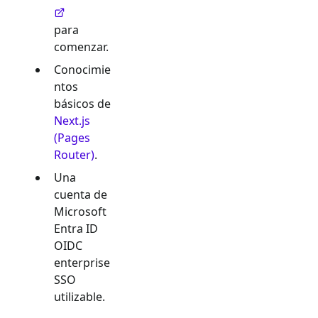
para
comenzar.
Conocimie
ntos
básicos de
Next.js
(Pages
Router)
.
Una
cuenta de
Microsoft
Entra ID
OIDC
enterprise
SSO
utilizable.