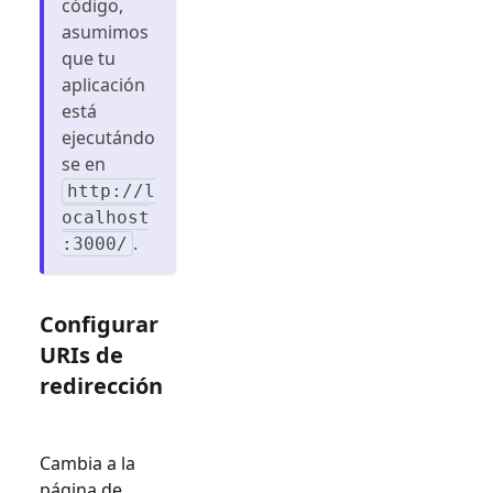
código,
asumimos
que tu
aplicación
está
ejecutándo
se en
http://l
ocalhost
.
:3000/
Configurar
URIs de
redirección
Cambia a la
página de