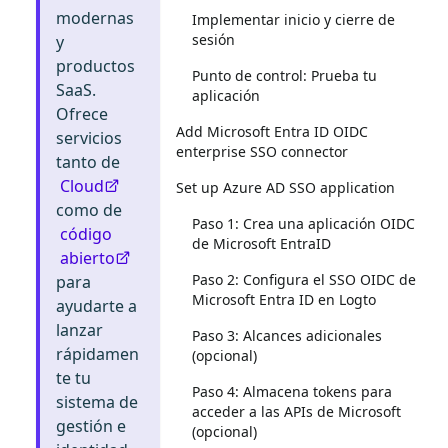
modernas
Implementar inicio y cierre de
sesión
y
productos
Punto de control: Prueba tu
SaaS.
aplicación
Ofrece
Add Microsoft Entra ID OIDC
servicios
enterprise SSO connector
tanto de
Cloud
Set up Azure AD SSO application
como de
Paso 1: Crea una aplicación OIDC
código
de Microsoft EntraID
abierto
Paso 2: Configura el SSO OIDC de
para
Microsoft Entra ID en Logto
ayudarte a
lanzar
Paso 3: Alcances adicionales
rápidamen
(opcional)
te tu
Paso 4: Almacena tokens para
sistema de
acceder a las APIs de Microsoft
gestión e
(opcional)