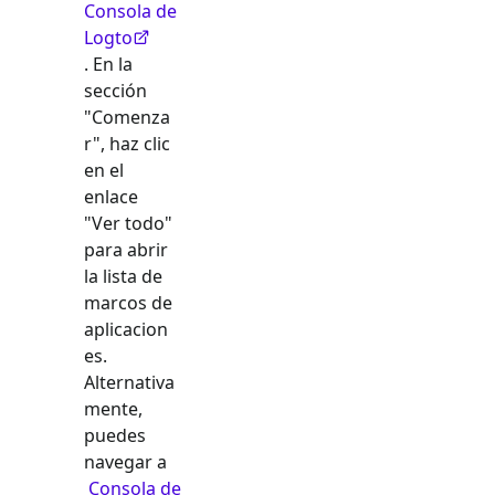
Consola de
Logto
. En la
sección
"Comenza
r", haz clic
en el
enlace
"Ver todo"
para abrir
la lista de
marcos de
aplicacion
es.
Alternativa
mente,
puedes
navegar a
Consola de