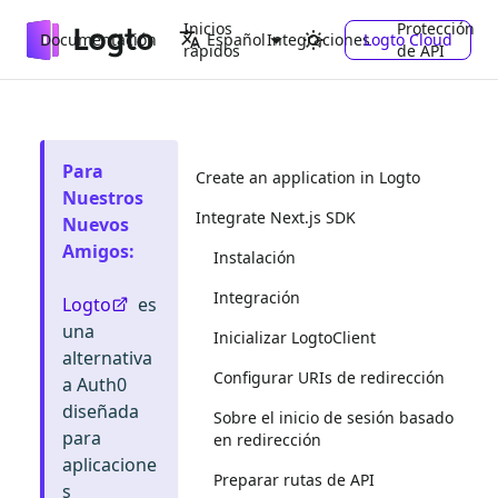
Inicios
Protección
Documentación
Integraciones
Logto Cloud
Español
rápidos
de API
Para
Create an application in Logto
Nuestros
Integrate Next.js SDK
Nuevos
Amigos
:
Instalación
Integración
Logto
es
una
Inicializar LogtoClient
alternativa
Configurar URIs de redirección
a Auth0
diseñada
Sobre el inicio de sesión basado
para
en redirección
aplicacione
Preparar rutas de API
s