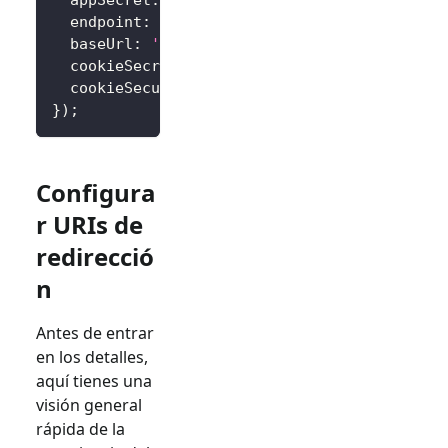
  endpoint
:
'<your-logto-endpoint>'
,
// Ej. 
  baseUrl
:
'http://localhost:3000'
,
  cookieSecret
:
'complex_password_at_least_3
  cookieSecure
:
 process
.
env
.
NODE_ENV
===
'pr
}
)
;
Configura
r URIs de
redirecció
n
Antes de entrar
en los detalles,
aquí tienes una
visión general
rápida de la