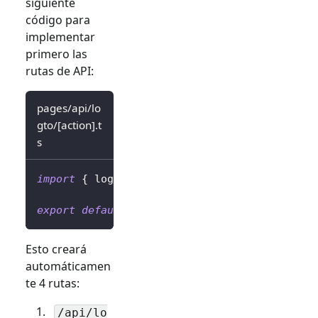
siguiente
código para
implementar
primero las
rutas de API:
pages/api/lo
gto/[action].t
s
import
{
 logtoClient 
}
from
'../../../librar
export
default
 logtoClient
.
handleAuthRoutes
(
Esto creará
automáticamen
te 4 rutas:
/api/lo