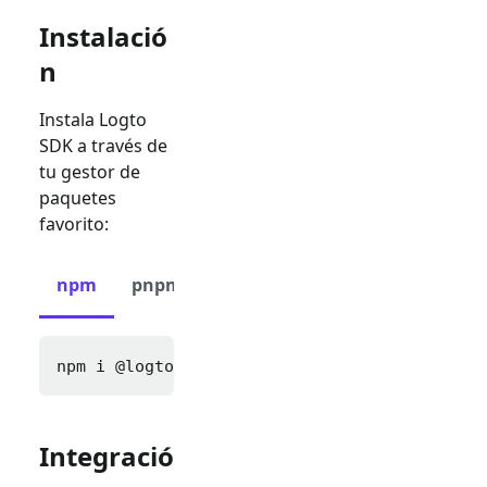
Instalació
n
Instala Logto
SDK a través de
tu gestor de
paquetes
favorito:
npm
pnpm
yarn
npm i 
@logto/next
Integració