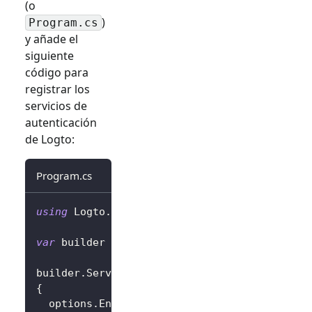
(o
)
Program.cs
y añade el
siguiente
código para
registrar los
servicios de
autenticación
de Logto:
Program.cs
using
Logto
.
AspNetCore
.
Authentication
;
var
 builder 
=
 WebApplication
.
CreateBuilder
(
a
builder
.
Services
.
AddLogtoAuthentication
(
opti
{
  options
.
Endpoint 
=
 builder
.
Configuration
[
"