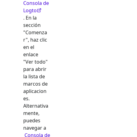
Consola de
Logto
. En la
sección
"Comenza
r", haz clic
en el
enlace
"Ver todo"
para abrir
la lista de
marcos de
aplicacion
es.
Alternativa
mente,
puedes
navegar a
Consola de