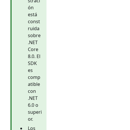
straci
ón
está
const
ruida
sobre
.NET
Core
8.0. El
SDK
es
comp
atible
con
.NET
6.0 o
superi
or.
Los