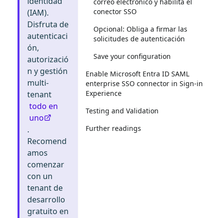
identidad
correo electrónico y habilita el
conector SSO
(IAM).
Disfruta de
Opcional: Obliga a firmar las
autenticaci
solicitudes de autenticación
ón,
Save your configuration
autorizació
n y gestión
Enable Microsoft Entra ID SAML
multi-
enterprise SSO connector in Sign-in
Experience
tenant
todo en
Testing and Validation
uno
Further readings
.
Recomend
amos
comenzar
con un
tenant de
desarrollo
gratuito en