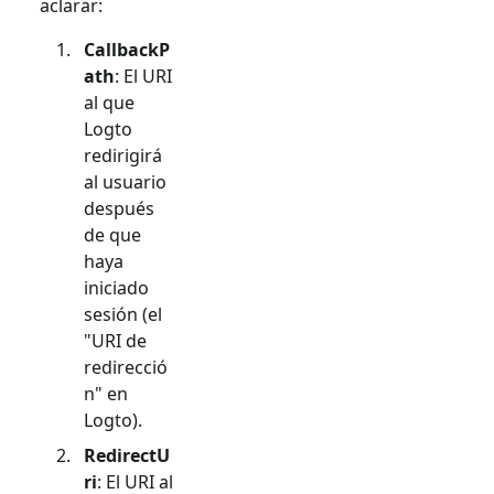
aclarar:
CallbackP
ath
: El URI
al que
Logto
redirigirá
al usuario
después
de que
haya
iniciado
sesión (el
"URI de
redirecció
n" en
Logto).
RedirectU
ri
: El URI al