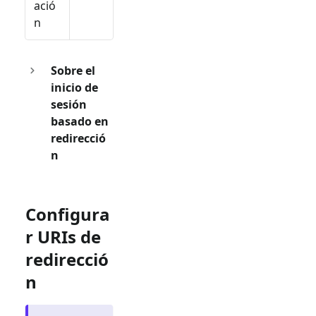
ació
n
Sobre el
inicio de
sesión
basado en
redirecció
n
Configura
r URIs de
redirecció
n