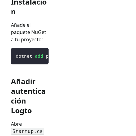
Instalació
n
Añade el
paquete NuGet
a tu proyecto:
dotnet 
add
 package Logto.AspNetCore.Authenti
Añadir
autentica
ción
Logto
Abre
Startup.cs