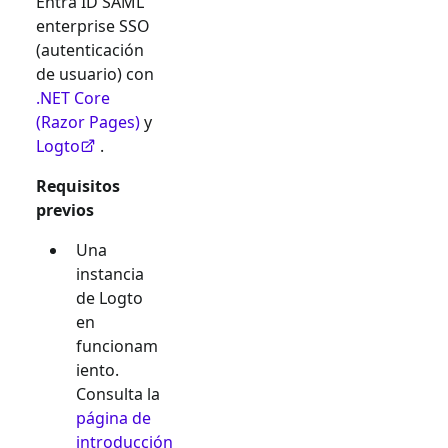
Entra ID SAML
enterprise SSO
(autenticación
de usuario) con
.NET Core
(Razor Pages)
y
Logto
.
Requisitos
previos
Una
instancia
de Logto
en
funcionam
iento.
Consulta la
página de
introducción