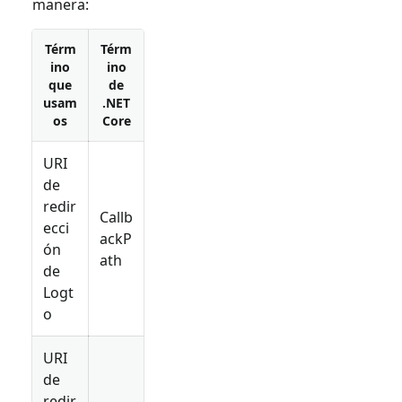
manera:
Térm
Térm
ino
ino
que
de
usam
.NET
os
Core
URI
de
redir
Callb
ecci
ackP
ón
ath
de
Logt
o
URI
de
redir