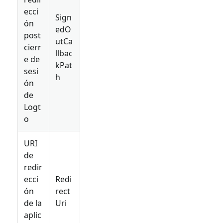
ecci
Sign
ón
edO
post
utCa
cierr
llbac
e de
kPat
sesi
h
ón
de
Logt
o
URI
de
redir
ecci
Redi
ón
rect
de la
Uri
aplic