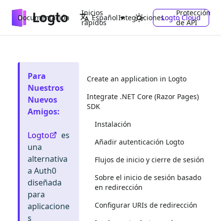
Inicios
Protección
Documentación
Integraciones
Logto Cloud
Español
rápidos
de API
Para
Create an application in Logto
Nuestros
Integrate .NET Core (Razor Pages)
Nuevos
SDK
Amigos
:
Instalación
Logto
es
Añadir autenticación Logto
una
alternativa
Flujos de inicio y cierre de sesión
a Auth0
Sobre el inicio de sesión basado
diseñada
en redirección
para
Configurar URIs de redirección
aplicacione
s