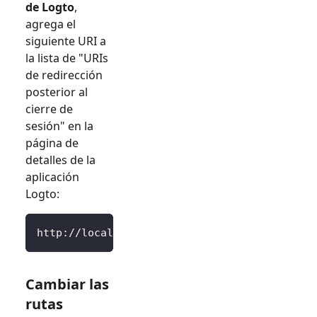
de Logto
,
agrega el
siguiente URI a
la lista de "URIs
de redirección
posterior al
cierre de
sesión" en la
página de
detalles de la
aplicación
Logto:
http://localhost:3000/SignedOutCallback
Cambiar las
rutas