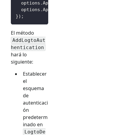
  options
.
AppId 
=
 builder
.
Configuration
[
"Log
  options
.
AppSecret 
=
 builder
.
Configuration
[
}
)
;
El método
AddLogtoAut
hentication
hará lo
siguiente:
Establecer
el
esquema
de
autenticaci
ón
predeterm
inado en
LogtoDe