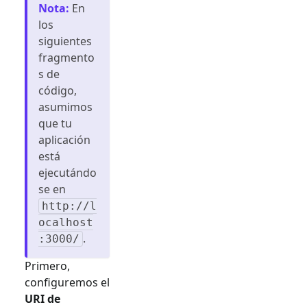
Nota
:
En
los
siguientes
fragmento
s de
código,
asumimos
que tu
aplicación
está
ejecutándo
se en
http://l
ocalhost
.
:3000/
Primero,
configuremos el
URI de