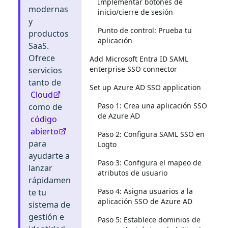
Implementar botones de
modernas
inicio/cierre de sesión
y
Punto de control: Prueba tu
productos
aplicación
SaaS.
Ofrece
Add Microsoft Entra ID SAML
enterprise SSO connector
servicios
tanto de
Set up Azure AD SSO application
Cloud
Paso 1: Crea una aplicación SSO
como de
de Azure AD
código
abierto
Paso 2: Configura SAML SSO en
para
Logto
ayudarte a
Paso 3: Configura el mapeo de
lanzar
atributos de usuario
rápidamen
Paso 4: Asigna usuarios a la
te tu
aplicación SSO de Azure AD
sistema de
gestión e
Paso 5: Establece dominios de