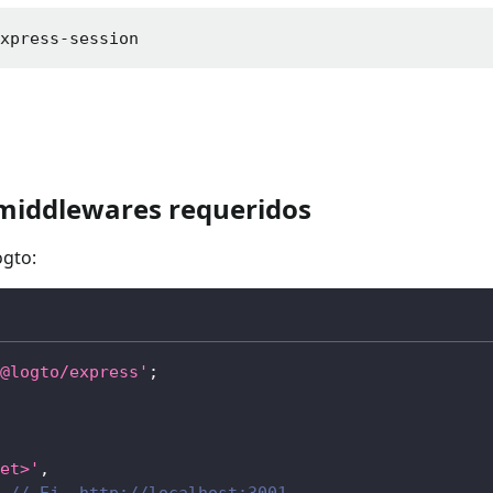
express-session
 middlewares requeridos
ogto:
@logto/express'
;
et>'
,
// Ej. http://localhost:3001