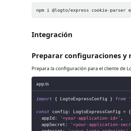
npm i 
@logto/express cookie-parser 
Integración
Preparar configuraciones y
Prepara la configuración para el cliente de L
app.ts
import
{
 LogtoExpressConfig 
}
from
'
const
 config
:
 LogtoExpressConfig 
=
{
  appId
:
'<your-application-id>'
,
  appSecret
:
'<your-application-secr
  endpoint
:
'<your-logto-endpoint>'
,