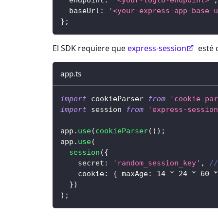
  baseUrl
:
'<your-express-app-base-u
}
;
El SDK requiere que
express-session
esté 
app.ts
import
 cookieParser 
from
'cookie-par
import
 session 
from
'express-session
app
.
use
(
cookieParser
(
)
)
;
app
.
use
(
session
(
{
    secret
:
'random_session_key'
,
//
    cookie
:
{
 maxAge
:
14
*
24
*
60
*
}
)
)
;