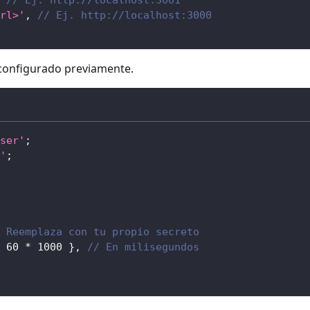
rl>'
,
// Ej. http://localhost:3000
configurado previamente.
ser'
;
'
;
 Reemplaza con tu propio secreto
60
*
1000
}
,
// En milisegundos