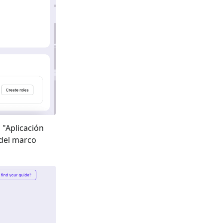
 "
Aplicación
a del marco