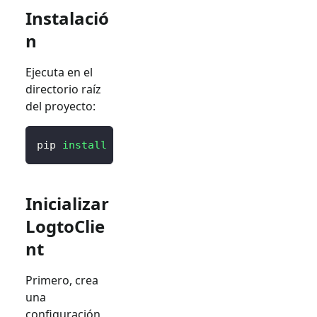
Instalació
n
Ejecuta en el
directorio raíz
del proyecto:
pip 
install
 logto 
# o `poetry add logto` o l
Inicializar
LogtoClie
nt
Primero, crea
una
configuración