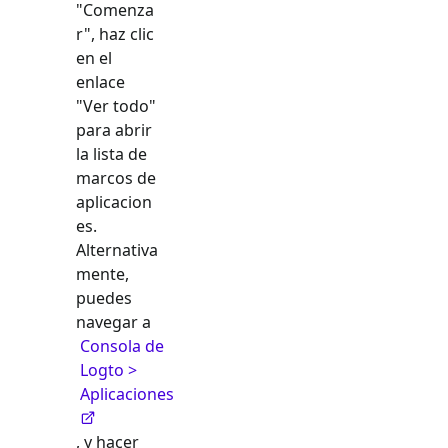
"Comenza
r", haz clic
en el
enlace
"Ver todo"
para abrir
la lista de
marcos de
aplicacion
es.
Alternativa
mente,
puedes
navegar a
Consola de
Logto >
Aplicaciones
, y hacer