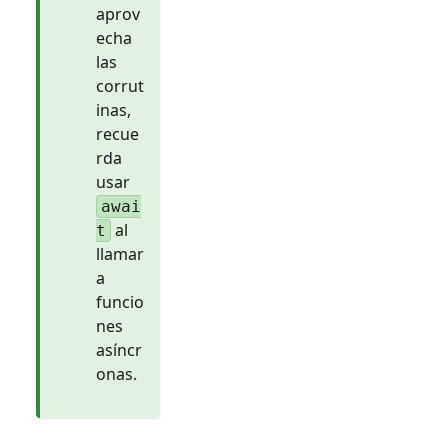
aprov
echa
las
corrut
inas,
recue
rda
usar
awai
al
t
llamar
a
funcio
nes
asíncr
onas.