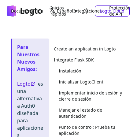
Inicios
Protección
Documentación
Integraciones
Logto Cloud
Español
rápidos
de API
Para
Create an application in Logto
Nuestros
Integrate Flask SDK
Nuevos
Amigos
:
Instalación
Inicializar LogtoClient
Logto
es
una
Implementar inicio de sesión y
alternativa
cierre de sesión
a Auth0
Manejar el estado de
diseñada
autenticación
para
Punto de control: Prueba tu
aplicacione
aplicación
s