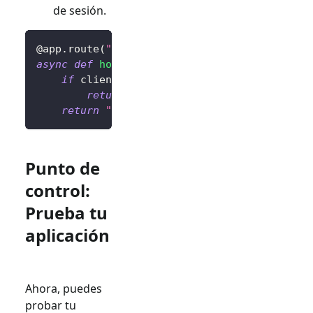
de sesión.
@app
.
route
(
"/"
)
async
def
home
(
)
:
if
 client
.
isAuthenticated
(
)
is
False
:
return
"No autenticado <a href='/sig
return
"Autenticado <a href='/sign-out'>
Punto de
control:
Prueba tu
aplicación
Ahora, puedes
probar tu