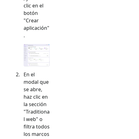
clic en el
botón
"Crear
aplicación"
.
En el
modal que
se abre,
haz clic en
la sección
"
Traditiona
l web
" o
filtra todos
los marcos