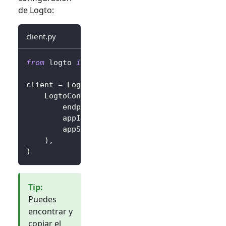
de Logto:
client.py
from
 logto 
import
 LogtoClient
,
 LogtoConfig
client 
=
 LogtoClient
(
    LogtoConfig
(
        endpoint
=
"https://you-logto-endpoint
        appId
=
"replace-with-your-app-id"
,
        appSecret
=
"replace-with-your-app-sec
)
,
)
Tip
:
Puedes
encontrar y
copiar el