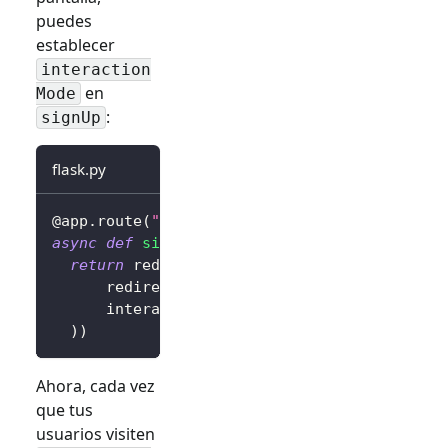
puedes
establecer
interaction
en
Mode
:
signUp
flask.py
@app
.
route
(
"/sign-in"
)
async
def
sign_in
(
)
:
return
 redirect
(
await
 client
.
signIn
(
      redirectUri
=
"http://localhost:3000/cal
      interactionMode
=
"signUp"
,
# Muestra la
)
)
Ahora, cada vez
que tus
usuarios visiten