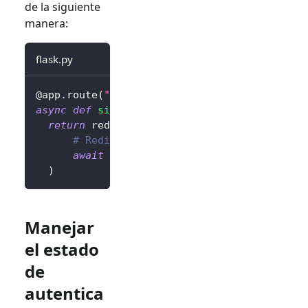
de la siguiente
manera:
flask.py
@app
.
route
(
"/sign-out"
)
async
def
sign_out
(
)
:
return
 redirect
(
# Redirige al usuario a la página de i
await
 client
.
signOut
(
postLogoutRedirec
)
Manejar
el estado
de
autentica