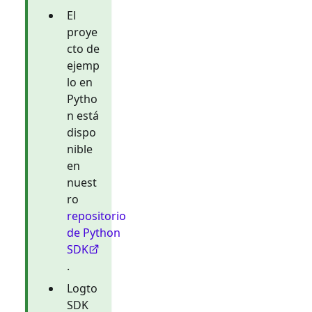
El
proye
cto de
ejemp
lo en
Pytho
n está
dispo
nible
en
nuest
ro
repositorio
de Python
SDK
.
Logto
SDK