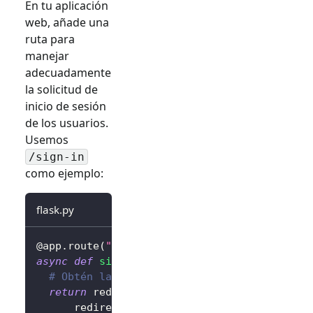
En tu aplicación
web, añade una
ruta para
manejar
adecuadamente
la solicitud de
inicio de sesión
de los usuarios.
Usemos
/sign-in
como ejemplo:
flask.py
@app
.
route
(
"/sign-in"
)
async
def
sign_in
(
)
:
# Obtén la URL de inicio de sesión y redir
return
 redirect
(
await
 client
.
signIn
(
      redirectUri
=
"http://localhost:3000/cal