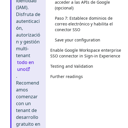
identidad
acceder a las APIs de Google
(IAM).
(opcional)
Disfruta de
Paso 7: Establece dominios de
autenticaci
correo electrónico y habilita el
ón,
conector SSO
autorizació
Save your configuration
n y gestión
multi-
Enable Google Workspace enterprise
tenant
SSO connector in Sign-in Experience
todo en
Testing and Validation
uno
.
Further readings
Recomend
amos
comenzar
con un
tenant de
desarrollo
gratuito en