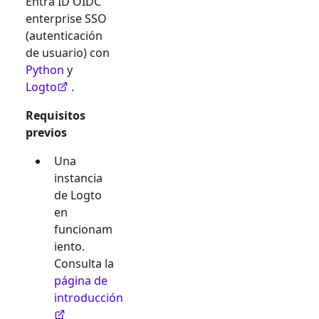
Entra ID OIDC
enterprise SSO
(autenticación
de usuario) con
Python
y
Logto
.
Requisitos
previos
Una
instancia
de Logto
en
funcionam
iento.
Consulta la
página de
introducción