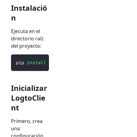
Instalació
n
Ejecuta en el
directorio raíz
del proyecto:
pip 
install
 logto 
# o `poetry add logto` o l
Inicializar
LogtoClie
nt
Primero, crea
una
configuración