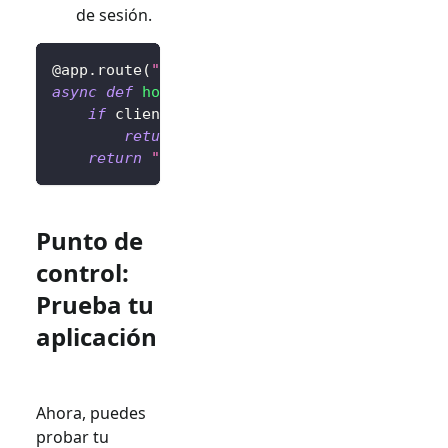
de sesión.
@app
.
route
(
"/"
)
async
def
home
(
)
:
if
 client
.
isAuthenticated
(
)
is
False
:
return
"No autenticado <a href='/sig
return
"Autenticado <a href='/sign-out'>
Punto de
control:
Prueba tu
aplicación
Ahora, puedes
probar tu