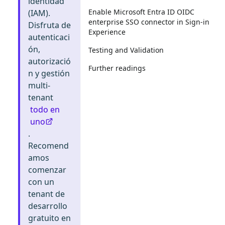
identidad
Enable Microsoft Entra ID OIDC
(IAM).
enterprise SSO connector in Sign-in
Disfruta de
Experience
autenticaci
ón,
Testing and Validation
autorizació
Further readings
n y gestión
multi-
tenant
todo en
uno
.
Recomend
amos
comenzar
con un
tenant de
desarrollo
gratuito en