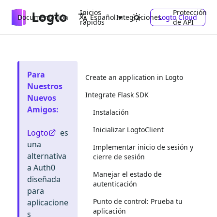
Inicios
Protección
Documentación
Integraciones
Logto Cloud
Español
rápidos
de API
Para
Create an application in Logto
Nuestros
Integrate Flask SDK
Nuevos
Amigos
:
Instalación
Inicializar LogtoClient
Logto
es
una
Implementar inicio de sesión y
alternativa
cierre de sesión
a Auth0
Manejar el estado de
diseñada
autenticación
para
Punto de control: Prueba tu
aplicacione
aplicación
s