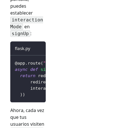
puedes
establecer
interaction
en
Mode
:
signUp
flask.py
@app
.
route
(
"/sign-in"
)
async
def
sign_in
(
)
:
return
 redirect
(
await
 client
.
signIn
(
      redirectUri
=
"http://localhost:3000/cal
      interactionMode
=
"signUp"
,
# Muestra la
)
)
Ahora, cada vez
que tus
usuarios visiten