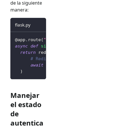
de la siguiente
manera:
flask.py
@app
.
route
(
"/sign-out"
)
async
def
sign_out
(
)
:
return
 redirect
(
# Redirige al usuario a la página de i
await
 client
.
signOut
(
postLogoutRedirec
)
Manejar
el estado
de
autentica