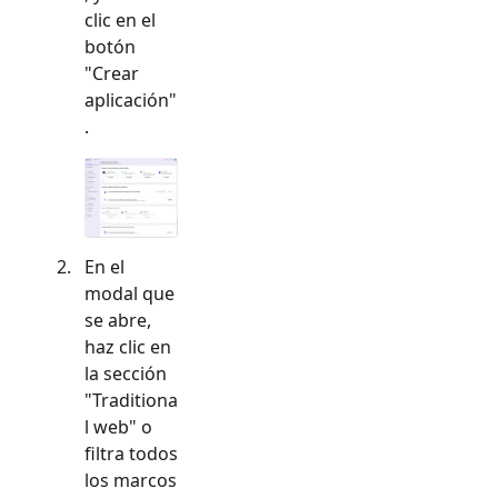
clic en el
botón
"Crear
aplicación"
.
En el
modal que
se abre,
haz clic en
la sección
"
Traditiona
l web
" o
filtra todos
los marcos