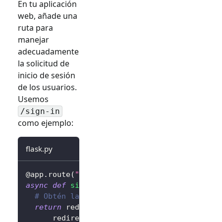
En tu aplicación
web, añade una
ruta para
manejar
adecuadamente
la solicitud de
inicio de sesión
de los usuarios.
Usemos
/sign-in
como ejemplo:
flask.py
@app
.
route
(
"/sign-in"
)
async
def
sign_in
(
)
:
# Obtén la URL de inicio de sesión y redir
return
 redirect
(
await
 client
.
signIn
(
      redirectUri
=
"http://localhost:3000/cal