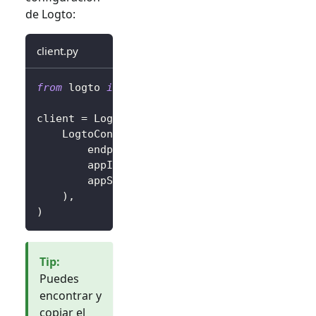
de Logto:
client.py
from
 logto 
import
 LogtoClient
,
 LogtoConfig
client 
=
 LogtoClient
(
    LogtoConfig
(
        endpoint
=
"https://you-logto-endpoint
        appId
=
"replace-with-your-app-id"
,
        appSecret
=
"replace-with-your-app-sec
)
,
)
Tip
:
Puedes
encontrar y
copiar el