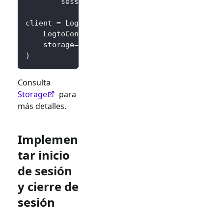
        session
.
pop
(
key
,
None
)
client 
=
 LogtoClient
(
    LogtoConfig
(
.
.
.
)
,
    storage
=
SessionStorage
(
)
,
)
Consulta
Storage
para
más detalles.
Implemen
tar inicio
de sesión
y cierre de
sesión