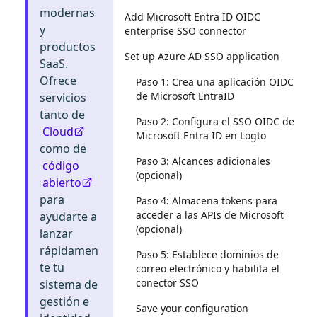
modernas
Add Microsoft Entra ID OIDC
y
enterprise SSO connector
productos
Set up Azure AD SSO application
SaaS.
Ofrece
Paso 1: Crea una aplicación OIDC
de Microsoft EntraID
servicios
tanto de
Paso 2: Configura el SSO OIDC de
Cloud
Microsoft Entra ID en Logto
como de
Paso 3: Alcances adicionales
código
(opcional)
abierto
para
Paso 4: Almacena tokens para
acceder a las APIs de Microsoft
ayudarte a
(opcional)
lanzar
rápidamen
Paso 5: Establece dominios de
te tu
correo electrónico y habilita el
conector SSO
sistema de
gestión e
Save your configuration