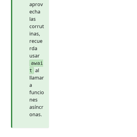
aprov
echa
las
corrut
inas,
recue
rda
usar
awai
al
t
llamar
a
funcio
nes
asíncr
onas.