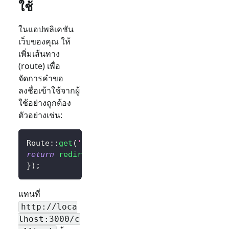
ใช้
ในแอปพลิเคชัน
เว็บของคุณ ให้
เพิ่มเส้นทาง
(route) เพื่อ
จัดการคำขอ
ลงชื่อเข้าใช้จากผู้
ใช้อย่างถูกต้อง
ตัวอย่างเช่น:
Route
::
get
(
'/sign-in'
,
function
(
)
{
return
redirect
(
$client
->
signIn
(
'http://loca
}
)
;
แทนที่
http://loca
lhost:3000/c