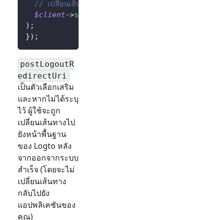
// เปลี่ยนเส้นทางผู้ใช้ไปยังหน้าแรกหลังจากลงชื่อออกสำเร
$client
->
signOut
(
'http://localhost:3000/'
)
)
;
}
)
;
postLogoutR
edirectUri
เป็นตัวเลือกเสริม
และหากไม่ได้ระบุ
ไว้ ผู้ใช้จะถูก
เปลี่ยนเส้นทางไป
ยังหน้าพื้นฐาน
ของ Logto หลัง
จากออกจากระบบ
สำเร็จ (โดยจะไม่
เปลี่ยนเส้นทาง
กลับไปยัง
แอปพลิเคชันของ
คุณ)