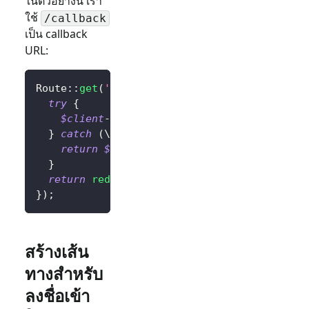
ในตัวอย่างนี้ เรา
ใช้
/callback
เป็น callback
URL:
Route
::
get
(
'/callback'
,
function
(
)
{
try
{
$client
->
handleSignInCallback
(
)
;
// จัดกา
}
catch
(
\
Throwable
$exception
)
{
return
$exception
;
// เปลี่ยนส่วนนี้เป็นตรรกะ
}
return
redirect
(
'/'
)
;
// เปลี่ยนเส้นทางผู้ใช้ไปยั
}
)
;
สร้างเส้น
ทางสำหรับ
ลงชื่อเข้า