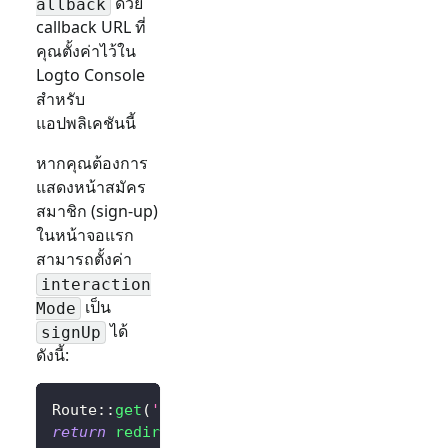
ด้วย
allback
callback URL ที่
คุณตั้งค่าไว้ใน
Logto Console
สำหรับ
แอปพลิเคชันนี้
หากคุณต้องการ
แสดงหน้าสมัคร
สมาชิก (sign-up)
ในหน้าจอแรก
สามารถตั้งค่า
interaction
เป็น
Mode
ได้
signUp
ดังนี้:
Route
::
get
(
'/sign-in'
,
function
(
)
{
return
redirect
(
$client
->
signIn
(
'http://loca