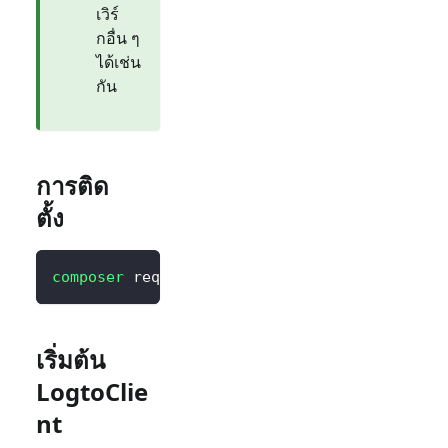
เวิร์
กอื่น ๆ
ได้เช่น
กัน
การติด
ตั้ง
composer
 require logto/sdk
เริ่มต้น
LogtoClie
nt