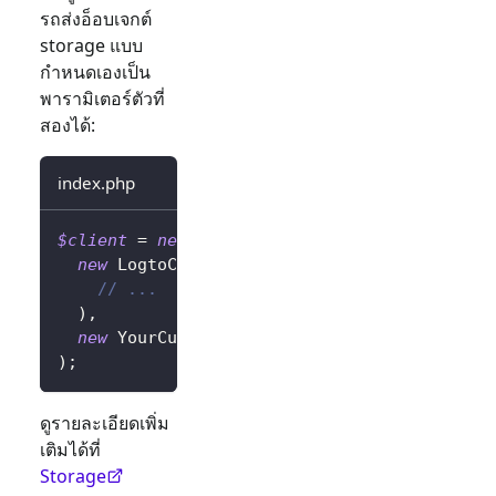
รถส่งอ็อบเจกต์
storage แบบ
กำหนดเองเป็น
พารามิเตอร์ตัวที่
สองได้:
index.php
$client
=
new
LogtoClient
(
new
LogtoConfig
(
// ...
)
,
new
YourCustomStorage
(
)
,
)
;
ดูรายละเอียดเพิ่ม
เติมได้ที่
Storage