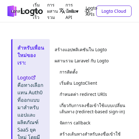
เริ่ม
การ
การ
Logto
เอกสาร
ต้น
ผสาน
ปกป้อง
Logto Cloud
ไทย
APIs
เร็ว
รวม
API
สำหรับเพื่อน
สร้างแอปพลิเคชันใน Logto
ใหม่ของ
ผสานรวม Laravel กับ Logto
เรา
:
การติดตั้ง
Logto
เริ่มต้น LogtoClient
คือทางเลือก
แทน Auth0
กำหนดค่า redirect URIs
ที่ออกแบบ
เกี่ยวกับการลงชื่อเข้าใช้แบบเปลี่ยน
มาสำหรับ
เส้นทาง (redirect-based sign-in)
แอปและ
ผลิตภัณฑ์
จัดการ callback
SaaS ยุค
สร้างเส้นทางสำหรับลงชื่อเข้าใช้
ใหม่ โดยมี