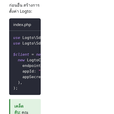
ก่อนอื่น สร้างการ
ตั้งค่า Logto:
index.php
use
Logto
\
Sdk
\
LogtoClient
;
use
Logto
\
Sdk
\
LogtoConfig
;
$client
=
new
LogtoClient
(
new
LogtoConfig
(
endpoint
:
"https://you-logto-endpoint.ap
appId
:
"replace-with-your-app-id"
,
appSecret
:
"replace-with-your-app-secret
)
,
)
;
เคล็ด
ลับ
:
คุณ