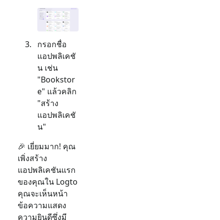
กรอกชื่อ
แอปพลิเคชั
น เช่น
"Bookstor
e" แล้วคลิก
"สร้าง
แอปพลิเคชั
น"
🎉 เยี่ยมมาก! คุณ
เพิ่งสร้าง
แอปพลิเคชันแรก
ของคุณใน Logto
คุณจะเห็นหน้า
ข้อความแสดง
ความยินดีซึ่งมี