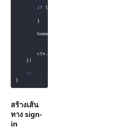
if
 logtoClient
.
IsAuthenticated
(
)
{
			authState 
=
"คุณได้เข้าสู่ระบบเว็บไซต์
}
		homePage 
:=
`<h1>Hello Logto</h1>`
+
"<div>"
+
 authState 
+
"</div>"
		ctx
.
Data
(
http
.
StatusOK
,
"text/html; 
}
)
// ...
}
สร้างเส้น
ทาง sign-
in