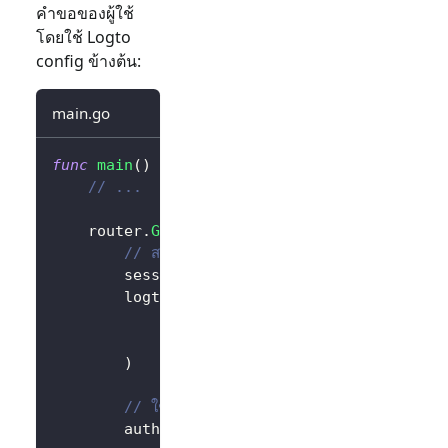
คำขอของผู้ใช้
โดยใช้ Logto
config ข้างต้น:
main.go
func
main
(
)
{
// ...
	router
.
GET
(
"/"
,
func
(
ctx 
*
gin
.
Context
)
{
// สร้าง LogtoClient
		session 
:=
 sessions
.
Default
(
ctx
)
		logtoClient 
:=
 client
.
NewLogtoClient
			logtoConfig
,
&
SessionStorage
{
session
:
 session
)
// ใช้ Logto เพื่อควบคุมเนื้อหาของหน้าแรก
		authState 
:=
"คุณยังไม่ได้เข้าสู่ระบบเว็บไซต์