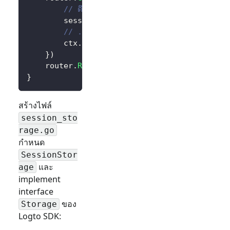
// ดึง session ของผู้ใช้
		session 
:=
 sessions
.
Default
(
ctx
)
// ...
		ctx
.
String
(
200
,
"Hello Logto!"
)
}
)
	router
.
Run
(
":3000"
)
}
สร้างไฟล์
session_sto
rage.go
กำหนด
SessionStor
และ
age
implement
interface
ของ
Storage
Logto SDK: