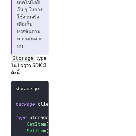
เทคโนโลยี
อื่น ๆ ในการ
ใช้งานจริง
เพื่อเก็บ
เซสชันตาม
ความเหมาะ
สม
type
Storage
ใน Logto SDK มี
ดังนี้:
storage.go
package
 client
type
 Storage 
interface
{
GetItem
(
key 
string
)
string
SetItem
(
key
,
 value 
string
)