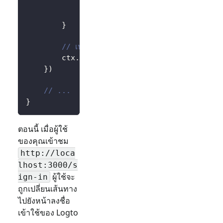
			ctx
.
String
(
http
.
StatusInternalSe
return
}
// เปลี่ยนเส้นทางผู้ใช้ไปยังหน้าลงชื่อเข้าใช้ขอ
		ctx
.
Redirect
(
http
.
StatusTemporaryRed
}
)
// ...
}
ตอนนี้ เมื่อผู้ใช้
ของคุณเข้าชม
http://loca
lhost:3000/s
ผู้ใช้จะ
ign-in
ถูกเปลี่ยนเส้นทาง
ไปยังหน้าลงชื่อ
เข้าใช้ของ Logto