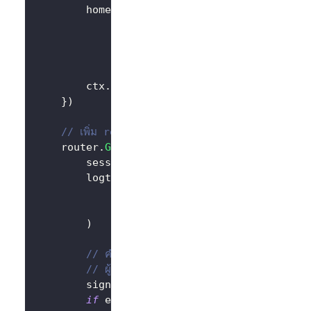
		homePage 
:=
`<h1>Hello Logto</h1>`
+
"<div>"
+
 authState 
+
"</div>"
+
// เพิ่มลิงก์
`<div><a href="/sign-in">Sign In
		ctx
.
Data
(
http
.
StatusOK
,
"text/html; 
}
)
// เพิ่ม route สำหรับจัดการคำขอลงชื่อเข้าใช้
	router
.
GET
(
"/sign-in"
,
func
(
ctx 
*
gin
.
Con
		session 
:=
 sessions
.
Default
(
ctx
)
		logtoClient 
:=
 client
.
NewLogtoClient
			logtoConfig
,
&
SessionStorage
{
session
:
 session
)
// คำขอลงชื่อเข้าใช้จะถูกจัดการโดย Logto
// ผู้ใช้จะถูกเปลี่ยนเส้นทางไปยัง Redirect URI
		signInUri
,
 err 
:=
 logtoClient
.
SignIn
if
 err 
!=
nil
{