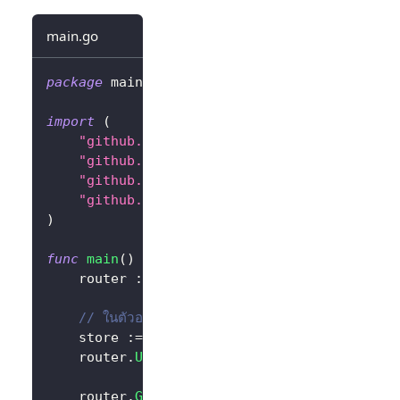
main.go
package
 main
import
(
"github.com/gin-contrib/sessions"
"github.com/gin-contrib/sessions/memstor
"github.com/gin-gonic/gin"
"github.com/logto-io/go/v2/client"
)
func
main
(
)
{
	router 
:=
 gin
.
Default
(
)
// ในตัวอย่างนี้เราใช้ session ที่อยู่ในหน่วยความจ
	store 
:=
 memstore
.
NewStore
(
[
]
byte
(
"your 
	router
.
Use
(
sessions
.
Sessions
(
"logto-sess
	router
.
GET
(
"/"
,
func
(
ctx 
*
gin
.
Context
)
{