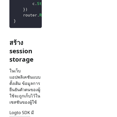
		c
.
String
(
200
,
"Hello Logto!"
)
}
)
	router
.
Run
(
":3000"
)
}
สร้าง
session
storage
ในเว็บ
แอปพลิเคชันแบบ
ดั้งเดิม ข้อมูลการ
ยืนยันตัวตนของผู้
ใช้จะถูกเก็บไว้ใน
เซสชันของผู้ใช้
Logto SDK มี