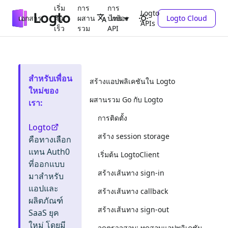
เริ่ม
การ
การ
Logto
เอกสาร
ต้น
ผสาน
ปกป้อง
Logto Cloud
ไทย
APIs
เร็ว
รวม
API
สำหรับเพื่อน
สร้างแอปพลิเคชันใน Logto
ใหม่ของ
ผสานรวม Go กับ Logto
เรา
:
การติดตั้ง
Logto
สร้าง session storage
คือทางเลือก
แทน Auth0
เริ่มต้น LogtoClient
ที่ออกแบบ
สร้างเส้นทาง sign-in
มาสำหรับ
แอปและ
สร้างเส้นทาง callback
ผลิตภัณฑ์
สร้างเส้นทาง sign-out
SaaS ยุค
ใหม่ โดยมี
จุดตรวจสอบ: ทดสอบแอปพลิเคชัน