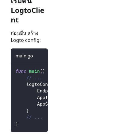
เริ่มต้น
LogtoClie
nt
ก่อนอื่น สร้าง
Logto config:
main.go
func
main
(
)
{
// ...
	logtoConfig 
:=
&
client
.
LogtoConfig
{
		Endpoint
:
"<your-logto-endpoint>"
,
		AppId
:
"<your-application-id>"
,
		AppSecret
:
"<your-application-secret
}
// ...
}