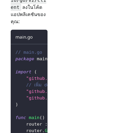
io/go/v2/cli
ลงในโค้ด
ent
แอปพลิเคชันของ
คุณ:
main.go
// main.go
package
 main
import
(
"github.com/gin-gonic/gin"
// เพิ่ม dependency
"github.com/logto-io/go/v2/core"
"github.com/logto-io/go/v2/client"
)
func
main
(
)
{
	router 
:=
 gin
.
Default
(
)
	router
.
GET
(
"/"
,
func
(
c 
*
gin
.
Context
)
{