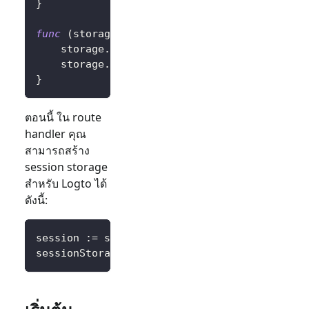
}
func
(
storage 
*
SessionStorage
)
SetItem
(
key
,
 
	storage
.
session
.
Set
(
key
,
 value
)
	storage
.
session
.
Save
(
)
}
ตอนนี้ ใน route
handler คุณ
สามารถสร้าง
session storage
สำหรับ Logto ได้
ดังนี้:
session 
:=
 sessions
.
Default
(
ctx
)
sessionStorage 
:=
&
SessionStorage
{
session
:
 s