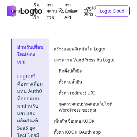
เริ่ม
การ
การ
Logto
เอกสาร
ต้น
ผสาน
ปกป้อง
Logto Cloud
ไทย
APIs
เร็ว
รวม
API
สำหรับเพื่อน
สร้างแอปพลิเคชันใน Logto
ใหม่ของ
ผสานรวม WordPress กับ Logto
เรา
:
ติดตั้งปลั๊กอิน
Logto
ตั้งค่าปลั๊กอิน
คือทางเลือก
แทน Auth0
ตั้งค่า redirect URI
ที่ออกแบบ
จุดตรวจสอบ: ทดสอบเว็บไซต์
มาสำหรับ
WordPress ของคุณ
แอปและ
ผลิตภัณฑ์
เพิ่มตัวเชื่อมต่อ KOOK
SaaS ยุค
ตั้งค่า KOOK OAuth app
ใหม่ โดยมี