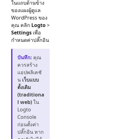
ในแถบด้านข้าง
ของแผงผู้ดูแล
WordPress ของ
คุณ คลิก
Logto
>
Settings
เพื่อ
กำหนดค่าปลั๊กอิน
บันทึก
:
คุณ
ควรสร้าง
แอปพลิเคชั
น
เว็บแบบ
ดั้งเดิม
(traditiona
l web)
ใน
Logto
Console
ก่อนตั้งค่า
ปลั๊กอิน หาก