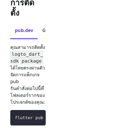
การติด
ตั้ง
pub.dev
GitHub
คุณสามารถติดตั้ง
logto_dart_
sdk package
ได้โดยตรงผ่านตัว
จัดการแพ็กเกจ
pub
รันคำสั่งต่อไปนี้ที่
โฟลเดอร์รากของ
โปรเจกต์ของคุณ:
flutter pub 
add
 logto_dart_sdk