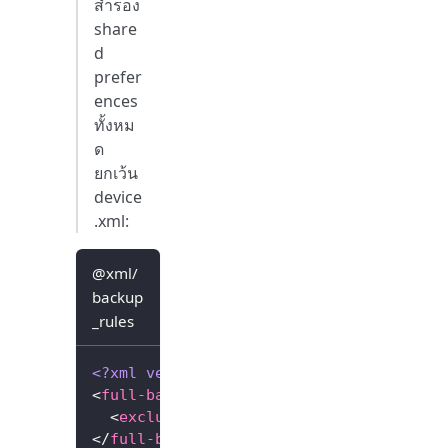
สำรอง
share
d
prefer
ences
ทั้งหม
ด
ยกเว้น
device
.xml:
@xml/
backup
_rules
<?xml version="1.0" encoding="utf-8"?>
<
full-backup-content
>
<
exclude
domain
=
"
sharedpref
"
path
=
"
Fl
</
full-backup-content
>