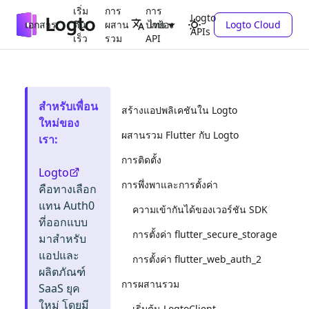
เริ่ม
การ
การ
Logto
เอกสาร
ต้น
ผสาน
ปกป้อง
Logto Cloud
ไทย
APIs
เร็ว
รวม
API
สำหรับเพื่อน
สร้างแอปพลิเคชันใน Logto
ใหม่ของ
ผสานรวม Flutter กับ Logto
เรา
:
การติดตั้ง
Logto
การพึ่งพาและการตั้งค่า
คือทางเลือก
แทน Auth0
ความเข้ากันได้ของเวอร์ชัน SDK
ที่ออกแบบ
การตั้งค่า flutter_secure_storage
มาสำหรับ
แอปและ
การตั้งค่า flutter_web_auth_2
ผลิตภัณฑ์
การผสานรวม
SaaS ยุค
ใหม่ โดยมี
เริ่มต้น LogtoClient