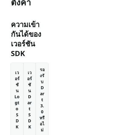
ตั้งค่า
ความเข้า
กันได้ของ
เวอร์ชัน
SDK
รอ
เว
เว
งรั
อร์
อร์
บ
ชั
ชั
D
น
น
ar
Lo
D
t
gt
ar
3.
o
t
0
S
S
หรื
D
D
อไ
K
K
ม่