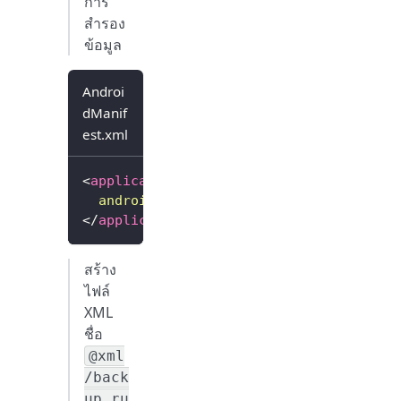
การ
สำรอง
ข้อมูล
Androi
dManif
est.xml
<
application
...
android:
fullBackupContent
=
"
@xml/backu
</
application
>
สร้าง
ไฟล์
XML
ชื่อ
@xml
/back
up_ru