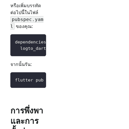
หรือเพิ่มบรรทัด
ต่อไปนี้ในไฟล์
pubspec.yam
ของคุณ:
l
dependencies
:
logto_dart_sdk
:
 ^3.0.0
จากนั้นรัน:
flutter pub get
การพึ่งพา
และการ