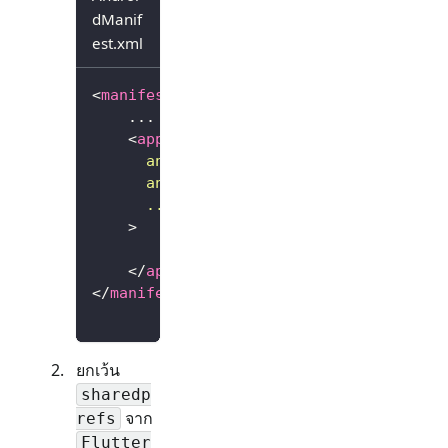
dManif
est.xml
<
manifest
...
>
    ...
<
application
android:
allowBackup
=
"
false
"
android:
fullBackupContent
=
"
false
"
...
>
        ...
</
application
>
</
manifest
>
ยกเว้น
sharedp
จาก
refs
Flutter