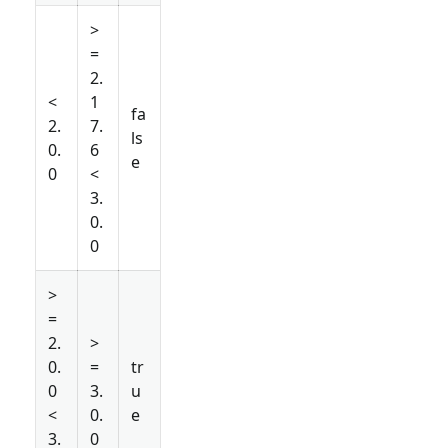
>
=
2.
<
1
fa
2.
7.
ls
0.
6
e
0
<
3.
0.
0
>
=
2.
>
0.
=
tr
0
3.
u
<
0.
e
3.
0