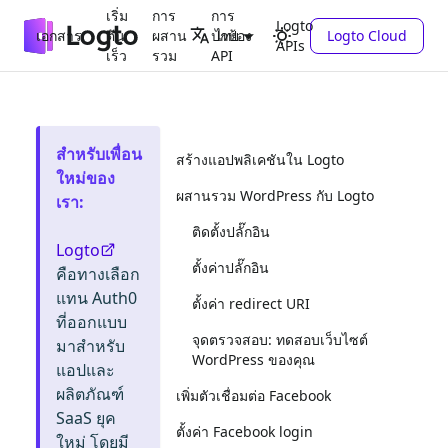
เริ่ม
การ
การ
Logto
เอกสาร
ต้น
ผสาน
ปกป้อง
Logto Cloud
ไทย
APIs
เร็ว
รวม
API
สำหรับเพื่อน
สร้างแอปพลิเคชันใน Logto
ใหม่ของ
ผสานรวม WordPress กับ Logto
เรา
:
ติดตั้งปลั๊กอิน
Logto
ตั้งค่าปลั๊กอิน
คือทางเลือก
แทน Auth0
ตั้งค่า redirect URI
ที่ออกแบบ
จุดตรวจสอบ: ทดสอบเว็บไซต์
มาสำหรับ
WordPress ของคุณ
แอปและ
ผลิตภัณฑ์
เพิ่มตัวเชื่อมต่อ Facebook
SaaS ยุค
ตั้งค่า Facebook login
ใหม่ โดยมี