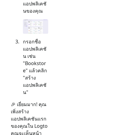
แอปพลิเคชั
นของคุณ
กรอกชื่อ
แอปพลิเคชั
น เช่น
"Bookstor
e" แล้วคลิก
"สร้าง
แอปพลิเคชั
น"
🎉 เยี่ยมมาก! คุณ
เพิ่งสร้าง
แอปพลิเคชันแรก
ของคุณใน Logto
คุณจะเห็นหน้า