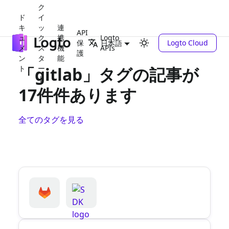
ク
ド
イ
キ
ッ
連
API
ュ
ク
携
Logto
保
Logto Cloud
日本語
メ
ス
機
APIs
護
ン
タ
能
ト
「gitlab」タグの記事が
ー
ト
17件件あります
全てのタグを見る