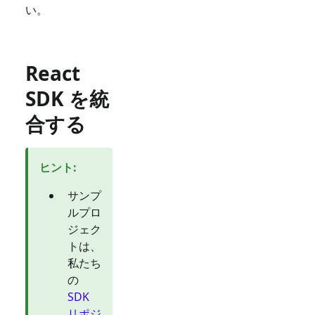
い。
React
SDK を統
合する
ヒント
:
サンプ
ルプロ
ジェク
トは、
私たち
の
SDK
リポジ