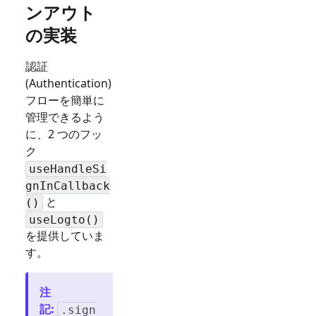
ンアウト
の実装
認証
(Authentication)
フローを簡単に
管理できるよう
に、2 つのフッ
ク
useHandleSi
gnInCallback
と
()
useLogto()
を提供していま
す。
注
記
:
.sign