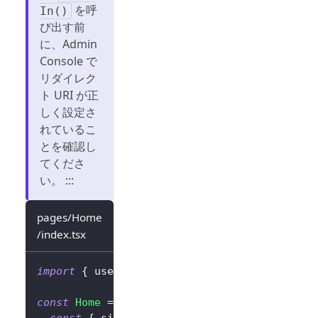
を呼
In()
び出す前
に、Admin
Console で
リダイレク
ト URI が正
しく設定さ
れているこ
とを確認し
てくださ
い。 :::
pages/Home
/index.tsx
import
{
 useLogto 
}
from
'@logto/react'
;
const
Home
=
(
)
=>
{