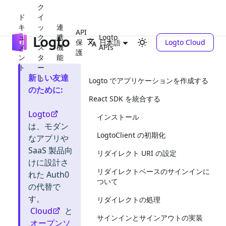
ク
ド
イ
キ
ッ
連
API
ュ
ク
携
Logto
保
Logto Cloud
日本語
メ
ス
機
APIs
護
ン
タ
能
ト
ー
新しい友達
ト
Logto でアプリケーションを作成する
のために
:
React SDK を統合する
Logto
インストール
は、モダン
LogtoClient の初期化
なアプリや
SaaS 製品向
リダイレクト URI の設定
けに設計さ
リダイレクトベースのサインインに
れた Auth0
ついて
の代替で
す。
リダイレクトの処理
Cloud
と
サインインとサインアウトの実装
オープンソ