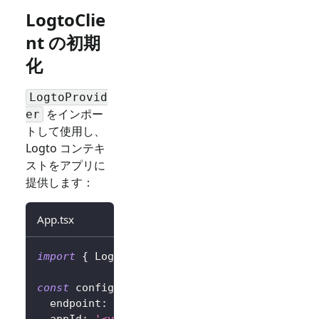
LogtoClie
nt の初期
化
LogtoProvid
をインポー
er
トして使用し、
Logto コンテキ
ストをアプリに
提供します：
App.tsx
import
{
LogtoProvider
,
LogtoConfig
}
from
'
const
 config
:
LogtoConfig
=
{
  endpoint
:
'<your-logto-endpoint>'
,
// 例: 
  appId
:
'<your-application-id>'
,