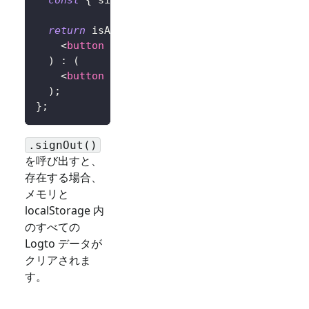
const
{
 signIn
,
 signOut
,
 isAuthenticated 
}
return
 isAuthenticated 
?
(
<
button
onClick
=
{
signOut
}
>
Sign Out
</
butt
)
:
(
<
button
onClick
=
{
(
)
=>
signIn
(
'http://lo
)
;
}
;
.signOut()
を呼び出すと、
存在する場合、
メモリと
localStorage 内
のすべての
Logto データが
クリアされま
す。