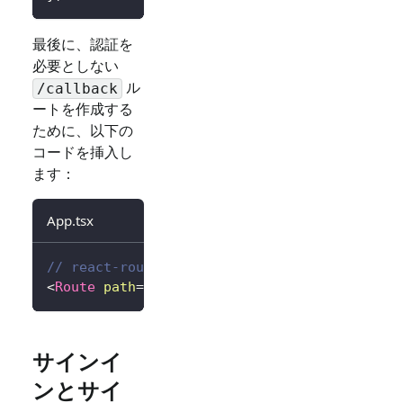
最後に、認証を
必要としない
ル
/callback
ートを作成する
ために、以下の
コードを挿入し
ます：
App.tsx
// react-router を想定
<
Route
path
=
"
/callback
"
element
=
{
<
Callback
/
サインイ
ンとサイ