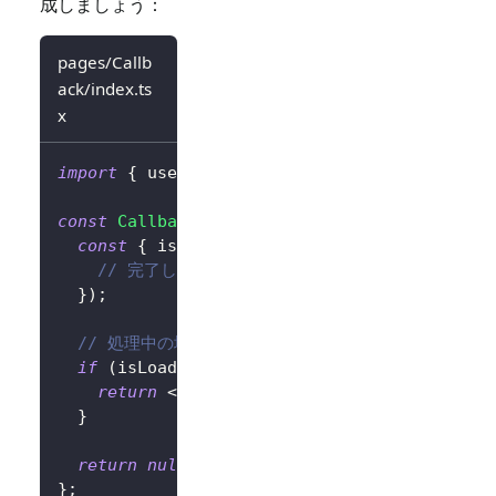
成しましょう：
pages/Callb
ack/index.ts
x
import
{
 useHandleSignInCallback 
}
from
'@lo
const
Callback
=
(
)
=>
{
const
{
 isLoading 
}
=
useHandleSignInCallb
// 完了したときに何かを行う、例えばホームペー
}
)
;
// 処理中の場合
if
(
isLoading
)
{
return
<
div
>
リダイレクト中...
</
div
>
;
}
return
null
;
}
;