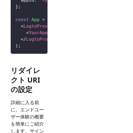
}
;
const
App
=
(
)
=>
(
<
LogtoProvider
config
=
{
config
}
>
<
YourAppContent
/>
</
LogtoProvider
>
)
;
リダイレ
クト URI
の設定
詳細に入る前
に、エンドユー
ザー体験の概要
を簡単にご紹介
します。サイン