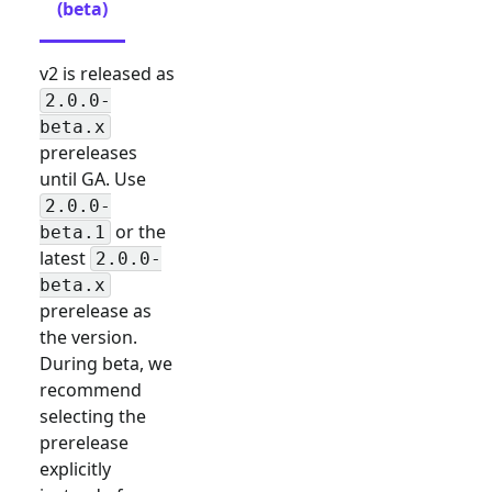
(beta)
v2 is released as
2.0.0-
beta.x
prereleases
until GA. Use
2.0.0-
or the
beta.1
latest
2.0.0-
beta.x
prerelease as
the version.
During beta, we
recommend
selecting the
prerelease
explicitly