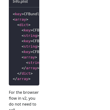
Info.plist
<
key
>
CFBundleURLTypes
</
key
>
<
array
>
<
dict
>
<
key
>
CFBundleTypeRole
</
key
>
<
string
>
Editor
</
string
>
<
key
>
CFBundleURLName
</
key
>
<
string
>
io.logto.app
</
string
>
<
key
>
CFBundleURLSchemes
</
key
>
<
array
>
<
string
>
io.logto.app
</
string
>
</
array
>
</
dict
>
</
array
>
For the browser
flow in v2, you
do not need to