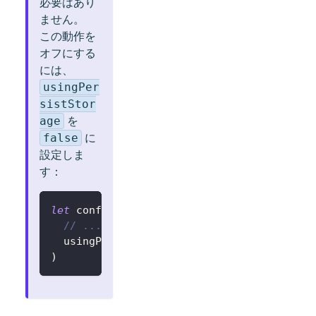
必要はあり
ません。
この動作を
オフにする
には、
usingPer
sistStor
を
age
に
false
設定しま
す：
let
 config 
=
try
?
LogtoConfig
(
// ...
  usingPersistStorage
:
false
)