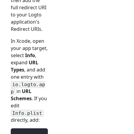
then add the
full redirect URI
to your Logto
application's
Redirect URIs.
In Xcode, open
your app target,
select
Info
,
expand
URL
Types
, and add
one entry with
io.logto.ap
in
URL
p
Schemes
. If you
edit
Info.plist
directly, add: