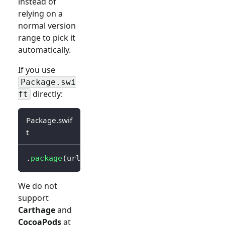
instead of
relying on a
normal version
range to pick it
automatically.
If you use
Package.swi
directly:
ft
Package.swif
t
.
package
(
url
:
"https://github.com/logto-io/s
We do not
support
Carthage
and
CocoaPods
at