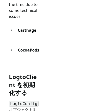
the time due to
some technical
issues.
Carthage
CocoaPods
LogtoClie
nt を初期
化する
LogtoConfig
オブジェクトを