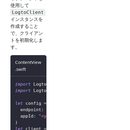
使用して
LogtoClient
インスタンスを
作成すること
で、クライアン
トを初期化しま
す。
ContentView
.swift
import
Logto
import
LogtoClient
let
 config 
=
try
?
LogtoConfig
(
  endpoint
:
"<your-logto-endpoint>"
,
// 例: 
  appId
:
"<your-app-id>"
)
let
 client 
=
LogtoClient
(
useConfig
:
 config
)