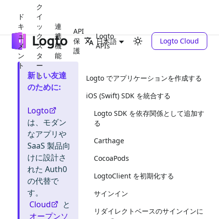
ク
ド
イ
キ
ッ
連
API
ュ
ク
携
Logto
保
Logto Cloud
日本語
メ
ス
機
APIs
護
ン
タ
能
ト
ー
新しい友達
ト
Logto でアプリケーションを作成する
のために
:
iOS (Swift) SDK を統合する
Logto
Logto SDK を依存関係として追加す
は、モダン
る
なアプリや
Carthage
SaaS 製品向
けに設計さ
CocoaPods
れた Auth0
LogtoClient を初期化する
の代替で
す。
サインイン
Cloud
と
リダイレクトベースのサインインに
オープンソ