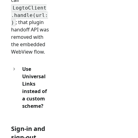
call
LogtoClient
.handle(url:
; that plugin
)
handoff API was
removed with
the embedded
WebView flow.
Use
Universal
Links
instead of
a custom
scheme?
Sign-in and
sign-out