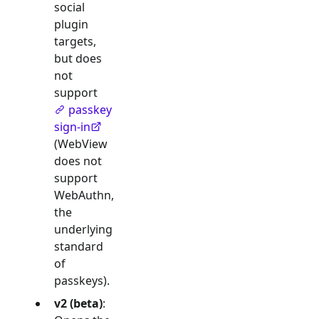
social
plugin
targets,
but does
not
support
passkey
sign-in
(WebView
does not
support
WebAuthn,
the
underlying
standard
of
passkeys).
v2 (beta)
: