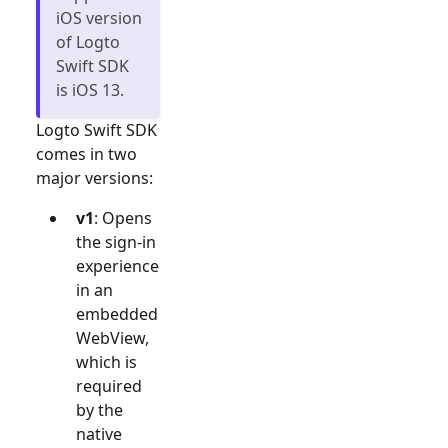
iOS version
of Logto
Swift SDK
is iOS 13.
Logto Swift SDK
comes in two
major versions:
v1
: Opens
the sign-in
experience
in an
embedded
WebView,
which is
required
by the
native