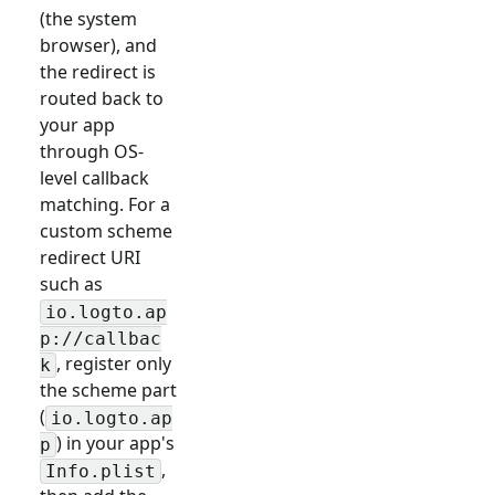
(the system
browser), and
the redirect is
routed back to
your app
through OS-
level callback
matching. For a
custom scheme
redirect URI
such as
io.logto.ap
p://callbac
, register only
k
the scheme part
(
io.logto.ap
) in your app's
p
,
Info.plist