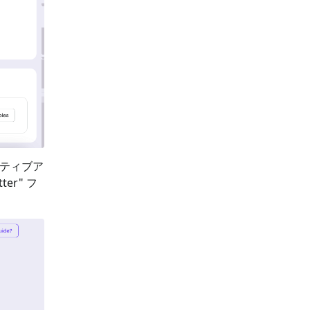
ティブア
tter
" フ