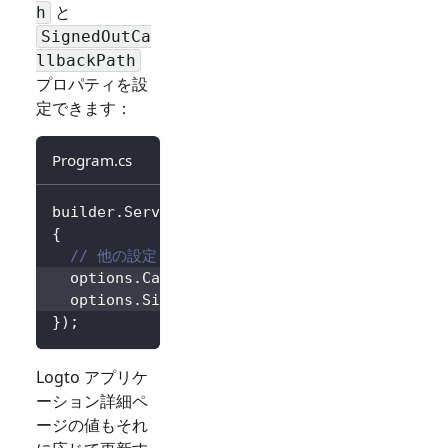
と
h
SignedOutCa
llbackPath
プロパティを設
定できます：
Program.cs
builder
.
Services
.
AddLogtoAuthentication
(
opti
{
// 他の設定...
  options
.
CallbackPath 
=
"/Foo"
;
  options
.
SignedOutCallbackPath 
=
"/Bar"
;
}
)
;
Logto アプリケ
ーション詳細ペ
ージの値もそれ