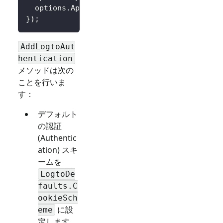
  options
.
AppSecret 
=
 builder
.
Configuration
[
}
)
;
AddLogtoAut
hentication
メソッドは次の
ことを行いま
す：
デフォルト
の認証
(Authentic
ation) スキ
ームを
LogtoDe
faults.C
ookieSch
に設
eme
定します。