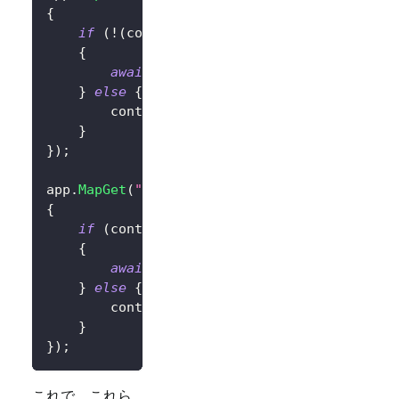
{
if
(
!
(
context
.
User
?.
Identity
?.
IsAuthenti
{
await
 context
.
ChallengeAsync
(
new
Aut
}
else
{
        context
.
Response
.
Redirect
(
"/"
)
;
}
}
)
;
app
.
MapGet
(
"/SignOut"
,
async
 context 
=>
{
if
(
context
.
User
?.
Identity
?.
IsAuthentica
{
await
 context
.
SignOutAsync
(
new
Authe
}
else
{
        context
.
Response
.
Redirect
(
"/"
)
;
}
}
)
;
これで、これら