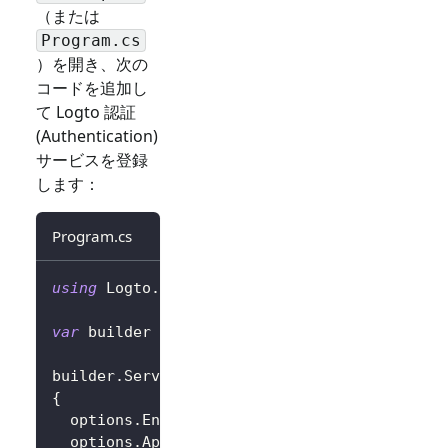
（または
Program.cs
）を開き、次の
コードを追加し
て Logto 認証
(Authentication)
サービスを登録
します：
Program.cs
using
Logto
.
AspNetCore
.
Authentication
;
var
 builder 
=
 WebApplication
.
CreateBuilder
(
a
builder
.
Services
.
AddLogtoAuthentication
(
opti
{
  options
.
Endpoint 
=
 builder
.
Configuration
[
"
  options
.
AppId 
=
 builder
.
Configuration
[
"Log