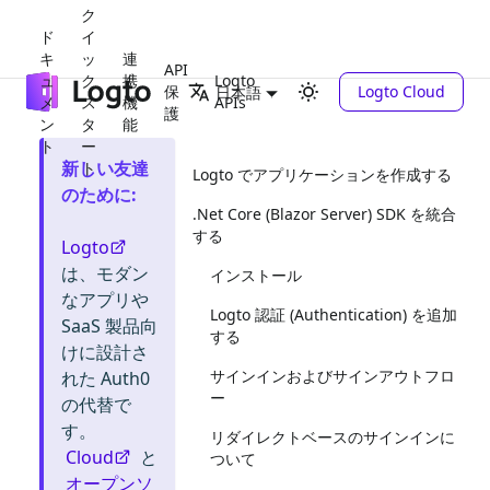
ク
ド
イ
キ
ッ
連
API
ュ
ク
携
Logto
保
Logto Cloud
日本語
メ
ス
機
APIs
護
ン
タ
能
ト
ー
新しい友達
ト
Logto でアプリケーションを作成する
のために
:
.Net Core (Blazor Server) SDK を統合
する
Logto
は、モダン
インストール
なアプリや
Logto 認証 (Authentication) を追加
SaaS 製品向
する
けに設計さ
サインインおよびサインアウトフロ
れた Auth0
ー
の代替で
す。
リダイレクトベースのサインインに
Cloud
と
ついて
オープンソ