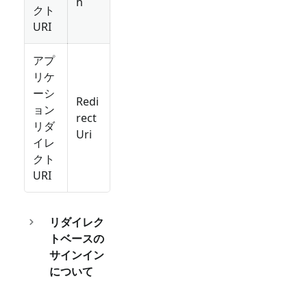
h
クト
URI
アプ
リケ
ーシ
Redi
ョン
rect
リダ
Uri
イレ
クト
URI
リダイレク
トベースの
サインイン
について