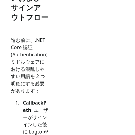
サインア
ウトフロー
進む前に、.NET
Core 認証
(Authentication)
ミドルウェアに
おける混乱しや
すい用語を 2 つ
明確にする必要
があります：
CallbackP
ath
: ユーザ
ーがサイン
インした後
に Logto が