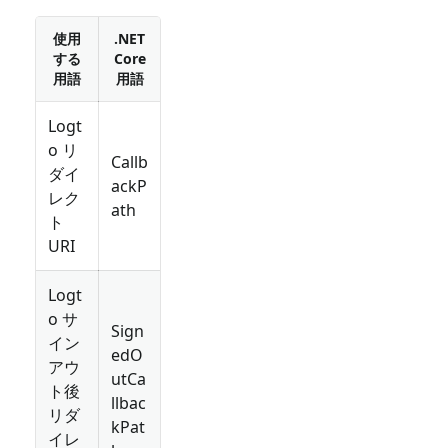
使用
.NET
する
Core
用語
用語
Logt
o リ
Callb
ダイ
ackP
レク
ath
ト
URI
Logt
o サ
Sign
イン
edO
アウ
utCa
ト後
llbac
リダ
kPat
イレ