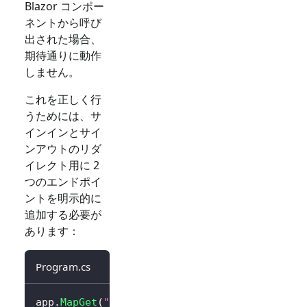
Blazor コンポー
ネントから呼び
出された場合、
期待通りに動作
しません。
これを正しく行
うためには、サ
インインとサイ
ンアウトのリダ
イレクト用に 2
つのエンドポイ
ントを明示的に
追加する必要が
あります：
Program.cs
app
.
MapGet
(
"/SignIn"
,
async
 context 
=>