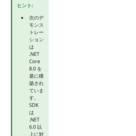
ヒント
:
次のデ
モンス
トレー
ション
は
.NET
Core
8.0 を
基に構
築され
ていま
す。
SDK
は
.NET
6.0 以
上に対